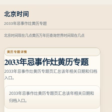
北京时间
2033年忌事作灶黄历专题
北京时间现在几点
黄历万年历查询
世界时间现在几点
黄历专题详情
2033年忌事作灶黄历专题
2033年忌事作灶黄历专题页汇总该年相关日期和归档
入口。
2033年忌事作灶黄历专题页汇总该年相关日期和
归档入口。