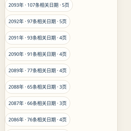
2093年 · 107条相关日期 · 5页
2092年 · 97条相关日期 · 5页
2091年 · 93条相关日期 · 4页
2090年 · 91条相关日期 · 4页
2089年 · 77条相关日期 · 4页
2088年 · 65条相关日期 · 3页
2087年 · 66条相关日期 · 3页
2086年 · 76条相关日期 · 4页