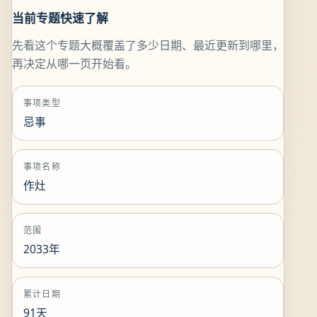
当前专题快速了解
先看这个专题大概覆盖了多少日期、最近更新到哪里，
再决定从哪一页开始看。
事项类型
忌事
事项名称
作灶
范围
2033年
累计日期
91天