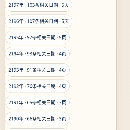
2197年 · 103条相关日期 · 5页
2196年 · 107条相关日期 · 5页
2195年 · 97条相关日期 · 5页
2194年 · 93条相关日期 · 4页
2193年 · 91条相关日期 · 4页
2192年 · 76条相关日期 · 4页
2191年 · 65条相关日期 · 3页
2190年 · 66条相关日期 · 3页