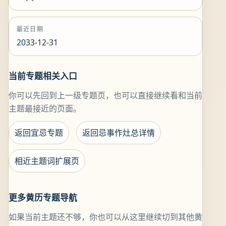
最近日期
2033-12-31
当前专题相关入口
你可以先回到上一级专题页，也可以直接继续看和当前
主题最接近的页面。
返回宜忌专题
返回忌事作灶总详情
相近主题词扩展页
更多黄历专题导航
如果当前主题还不够，你也可以从这里继续切到其他黄