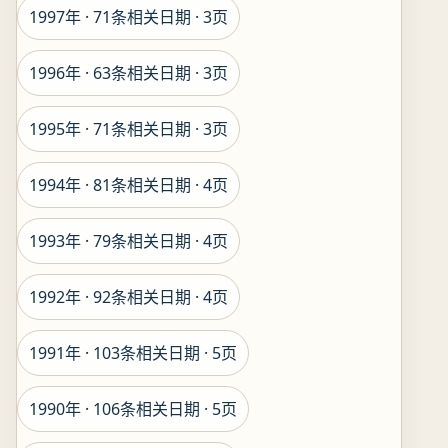
1997年 · 71条相关日期 · 3页
1996年 · 63条相关日期 · 3页
1995年 · 71条相关日期 · 3页
1994年 · 81条相关日期 · 4页
1993年 · 79条相关日期 · 4页
1992年 · 92条相关日期 · 4页
1991年 · 103条相关日期 · 5页
1990年 · 106条相关日期 · 5页