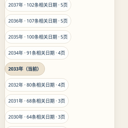
2037年 · 102条相关日期 · 5页
2036年 · 107条相关日期 · 5页
2035年 · 100条相关日期 · 5页
2034年 · 91条相关日期 · 4页
2033年（当前）
2032年 · 80条相关日期 · 4页
2031年 · 68条相关日期 · 3页
2030年 · 64条相关日期 · 3页