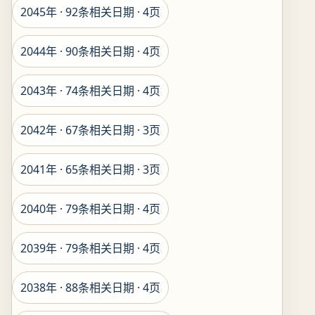
2045年 · 92条相关日期 · 4页
2044年 · 90条相关日期 · 4页
2043年 · 74条相关日期 · 4页
2042年 · 67条相关日期 · 3页
2041年 · 65条相关日期 · 3页
2040年 · 79条相关日期 · 4页
2039年 · 79条相关日期 · 4页
2038年 · 88条相关日期 · 4页