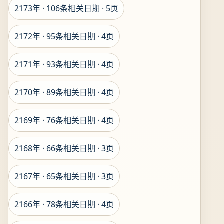
2173年 · 106条相关日期 · 5页
2172年 · 95条相关日期 · 4页
2171年 · 93条相关日期 · 4页
2170年 · 89条相关日期 · 4页
2169年 · 76条相关日期 · 4页
2168年 · 66条相关日期 · 3页
2167年 · 65条相关日期 · 3页
2166年 · 78条相关日期 · 4页