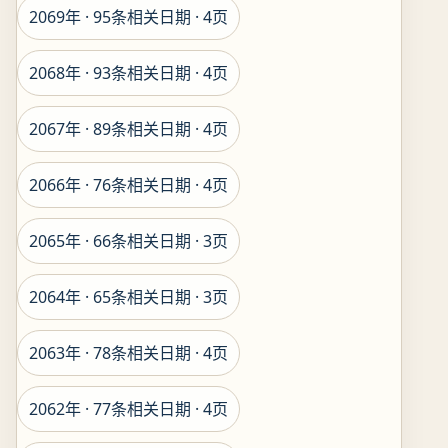
2069年 · 95条相关日期 · 4页
2068年 · 93条相关日期 · 4页
2067年 · 89条相关日期 · 4页
2066年 · 76条相关日期 · 4页
2065年 · 66条相关日期 · 3页
2064年 · 65条相关日期 · 3页
2063年 · 78条相关日期 · 4页
2062年 · 77条相关日期 · 4页