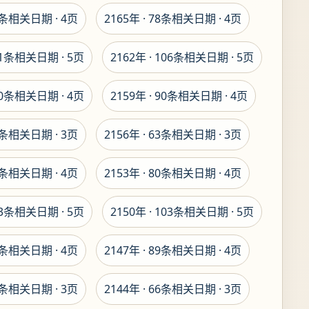
78条相关日期 · 4页
2165年 · 78条相关日期 · 4页
101条相关日期 · 5页
2162年 · 106条相关日期 · 5页
 90条相关日期 · 4页
2159年 · 90条相关日期 · 4页
68条相关日期 · 3页
2156年 · 63条相关日期 · 3页
77条相关日期 · 4页
2153年 · 80条相关日期 · 4页
103条相关日期 · 5页
2150年 · 103条相关日期 · 5页
93条相关日期 · 4页
2147年 · 89条相关日期 · 4页
67条相关日期 · 3页
2144年 · 66条相关日期 · 3页