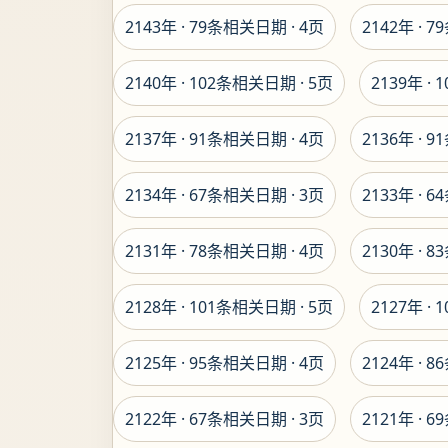
2143年 · 79条相关日期 · 4页
2142年 · 
2140年 · 102条相关日期 · 5页
2139年 ·
2137年 · 91条相关日期 · 4页
2136年 · 
2134年 · 67条相关日期 · 3页
2133年 · 
2131年 · 78条相关日期 · 4页
2130年 · 
2128年 · 101条相关日期 · 5页
2127年 ·
2125年 · 95条相关日期 · 4页
2124年 · 
2122年 · 67条相关日期 · 3页
2121年 · 