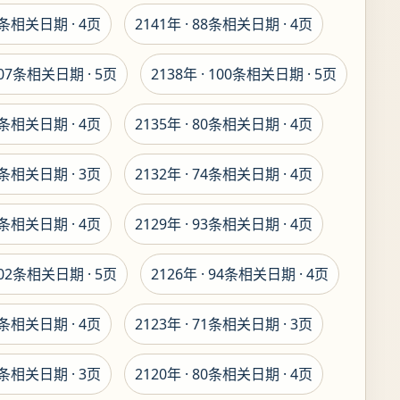
79条相关日期 · 4页
2141年 · 88条相关日期 · 4页
 107条相关日期 · 5页
2138年 · 100条相关日期 · 5页
91条相关日期 · 4页
2135年 · 80条相关日期 · 4页
64条相关日期 · 3页
2132年 · 74条相关日期 · 4页
83条相关日期 · 4页
2129年 · 93条相关日期 · 4页
 102条相关日期 · 5页
2126年 · 94条相关日期 · 4页
86条相关日期 · 4页
2123年 · 71条相关日期 · 3页
69条相关日期 · 3页
2120年 · 80条相关日期 · 4页