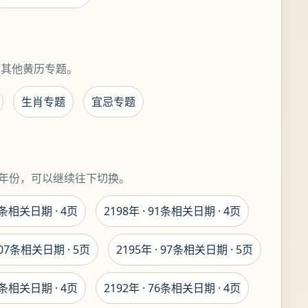
到其他黄历专题。
生肖专题
宜忌专题
他年份，可以继续往下切换。
79条相关日期 · 4页
2198年 · 91条相关日期 · 4页
 107条相关日期 · 5页
2195年 · 97条相关日期 · 5页
91条相关日期 · 4页
2192年 · 76条相关日期 · 4页