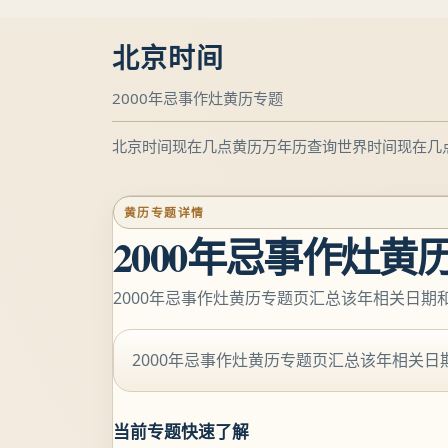
北京时间
2000年忌事作灶黄历专题
北京时间现在几点
黄历万年历查询
世界时间现在几
黄历专题详情
2000年忌事作灶黄
2000年忌事作灶黄历专题页汇总该年相关日期
2000年忌事作灶黄历专题页汇总该年相关日
当前专题快速了解