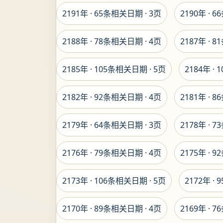
2191年 · 65条相关日期 · 3页
2190年 · 
2188年 · 78条相关日期 · 4页
2187年 · 
2185年 · 105条相关日期 · 5页
2184年 ·
2182年 · 92条相关日期 · 4页
2181年 · 
2179年 · 64条相关日期 · 3页
2178年 · 
2176年 · 79条相关日期 · 4页
2175年 · 
2173年 · 106条相关日期 · 5页
2172年 ·
2170年 · 89条相关日期 · 4页
2169年 · 