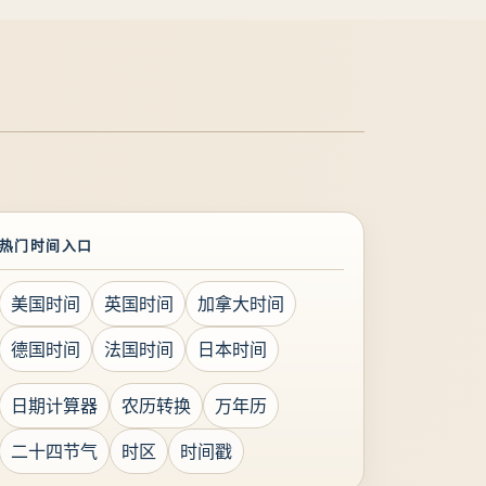
热门时间入口
美国时间
英国时间
加拿大时间
德国时间
法国时间
日本时间
日期计算器
农历转换
万年历
二十四节气
时区
时间戳