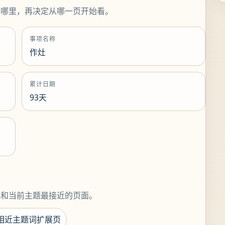
到哪里，再决定从哪一页开始看。
事项名称
作灶
累计日期
93天
看和当前主题最接近的页面。
相近主题词扩展页