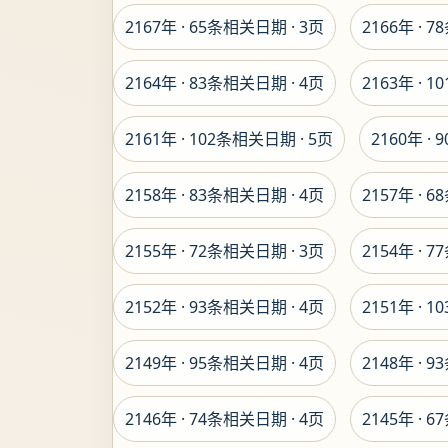
2167年 · 65条相关日期 · 3页
2166年 · 
2164年 · 83条相关日期 · 4页
2163年 · 
2161年 · 102条相关日期 · 5页
2160年 ·
2158年 · 83条相关日期 · 4页
2157年 · 
2155年 · 72条相关日期 · 3页
2154年 · 
2152年 · 93条相关日期 · 4页
2151年 · 
2149年 · 95条相关日期 · 4页
2148年 · 
2146年 · 74条相关日期 · 4页
2145年 · 