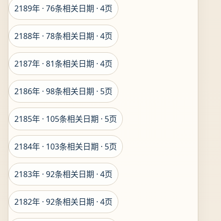
2189年 · 76条相关日期 · 4页
2188年 · 78条相关日期 · 4页
2187年 · 81条相关日期 · 4页
2186年 · 98条相关日期 · 5页
2185年 · 105条相关日期 · 5页
2184年 · 103条相关日期 · 5页
2183年 · 92条相关日期 · 4页
2182年 · 92条相关日期 · 4页