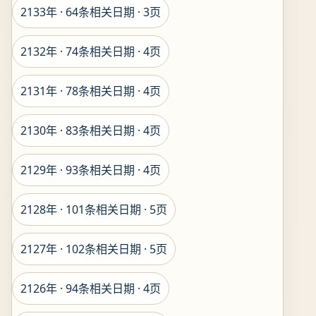
2133年 · 64条相关日期 · 3页
2132年 · 74条相关日期 · 4页
2131年 · 78条相关日期 · 4页
2130年 · 83条相关日期 · 4页
2129年 · 93条相关日期 · 4页
2128年 · 101条相关日期 · 5页
2127年 · 102条相关日期 · 5页
2126年 · 94条相关日期 · 4页