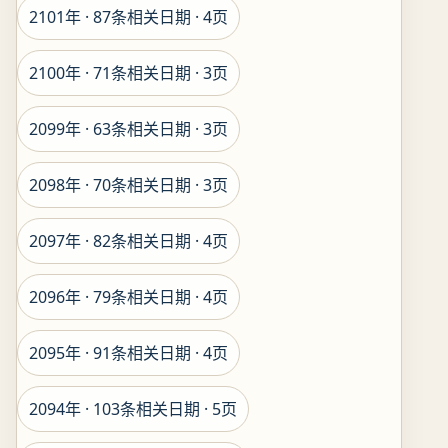
2101年 · 87条相关日期 · 4页
2100年 · 71条相关日期 · 3页
2099年 · 63条相关日期 · 3页
2098年 · 70条相关日期 · 3页
2097年 · 82条相关日期 · 4页
2096年 · 79条相关日期 · 4页
2095年 · 91条相关日期 · 4页
2094年 · 103条相关日期 · 5页