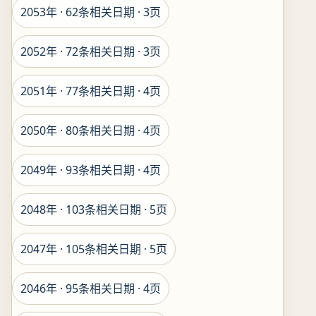
2053年 · 62条相关日期 · 3页
2052年 · 72条相关日期 · 3页
2051年 · 77条相关日期 · 4页
2050年 · 80条相关日期 · 4页
2049年 · 93条相关日期 · 4页
2048年 · 103条相关日期 · 5页
2047年 · 105条相关日期 · 5页
2046年 · 95条相关日期 · 4页