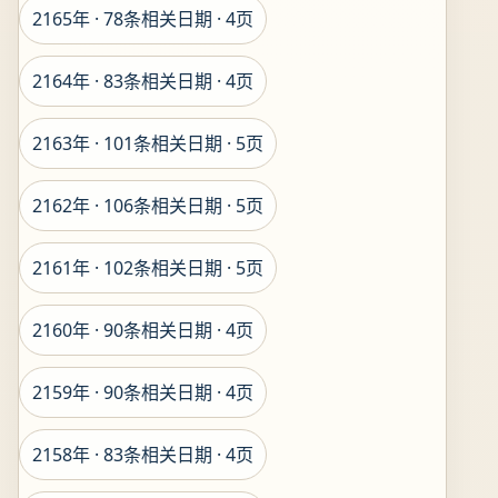
2165年 · 78条相关日期 · 4页
2164年 · 83条相关日期 · 4页
2163年 · 101条相关日期 · 5页
2162年 · 106条相关日期 · 5页
2161年 · 102条相关日期 · 5页
2160年 · 90条相关日期 · 4页
2159年 · 90条相关日期 · 4页
2158年 · 83条相关日期 · 4页