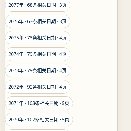
2077年 · 68条相关日期 · 3页
2076年 · 63条相关日期 · 3页
2075年 · 73条相关日期 · 4页
2074年 · 79条相关日期 · 4页
2073年 · 79条相关日期 · 4页
2072年 · 92条相关日期 · 4页
2071年 · 103条相关日期 · 5页
2070年 · 107条相关日期 · 5页