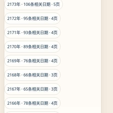
2173年 · 106条相关日期 · 5页
2172年 · 95条相关日期 · 4页
2171年 · 93条相关日期 · 4页
2170年 · 89条相关日期 · 4页
2169年 · 76条相关日期 · 4页
2168年 · 66条相关日期 · 3页
2167年 · 65条相关日期 · 3页
2166年 · 78条相关日期 · 4页