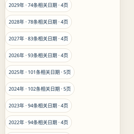
2029年 · 74条相关日期 · 4页
2028年 · 78条相关日期 · 4页
2027年 · 83条相关日期 · 4页
2026年 · 93条相关日期 · 4页
2025年 · 101条相关日期 · 5页
2024年 · 102条相关日期 · 5页
2023年 · 94条相关日期 · 4页
2022年 · 94条相关日期 · 4页