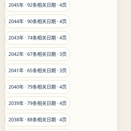
2045年 · 92条相关日期 · 4页
2044年 · 90条相关日期 · 4页
2043年 · 74条相关日期 · 4页
2042年 · 67条相关日期 · 3页
2041年 · 65条相关日期 · 3页
2040年 · 79条相关日期 · 4页
2039年 · 79条相关日期 · 4页
2038年 · 88条相关日期 · 4页