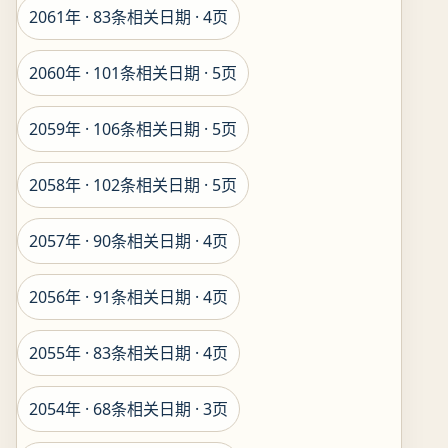
2061年 · 83条相关日期 · 4页
2060年 · 101条相关日期 · 5页
2059年 · 106条相关日期 · 5页
2058年 · 102条相关日期 · 5页
2057年 · 90条相关日期 · 4页
2056年 · 91条相关日期 · 4页
2055年 · 83条相关日期 · 4页
2054年 · 68条相关日期 · 3页