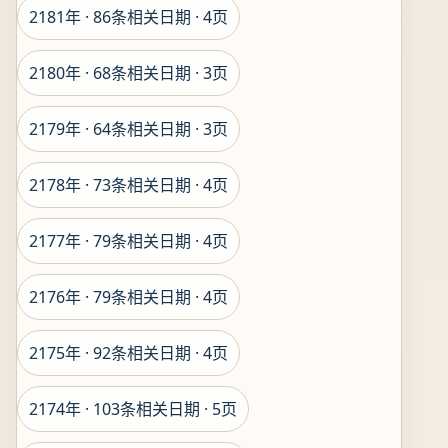
2181年 · 86条相关日期 · 4页
2180年 · 68条相关日期 · 3页
2179年 · 64条相关日期 · 3页
2178年 · 73条相关日期 · 4页
2177年 · 79条相关日期 · 4页
2176年 · 79条相关日期 · 4页
2175年 · 92条相关日期 · 4页
2174年 · 103条相关日期 · 5页