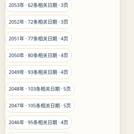
2053年 · 62条相关日期 · 3页
2052年 · 72条相关日期 · 3页
2051年 · 77条相关日期 · 4页
2050年 · 80条相关日期 · 4页
2049年 · 93条相关日期 · 4页
2048年 · 103条相关日期 · 5页
2047年 · 105条相关日期 · 5页
2046年 · 95条相关日期 · 4页