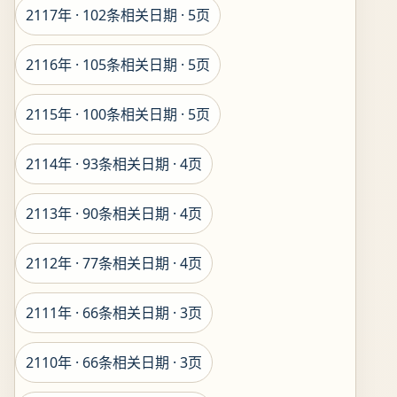
2117年 · 102条相关日期 · 5页
2116年 · 105条相关日期 · 5页
2115年 · 100条相关日期 · 5页
2114年 · 93条相关日期 · 4页
2113年 · 90条相关日期 · 4页
2112年 · 77条相关日期 · 4页
2111年 · 66条相关日期 · 3页
2110年 · 66条相关日期 · 3页