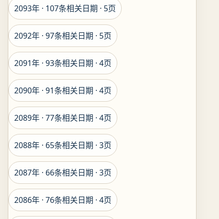
2093年 · 107条相关日期 · 5页
2092年 · 97条相关日期 · 5页
2091年 · 93条相关日期 · 4页
2090年 · 91条相关日期 · 4页
2089年 · 77条相关日期 · 4页
2088年 · 65条相关日期 · 3页
2087年 · 66条相关日期 · 3页
2086年 · 76条相关日期 · 4页