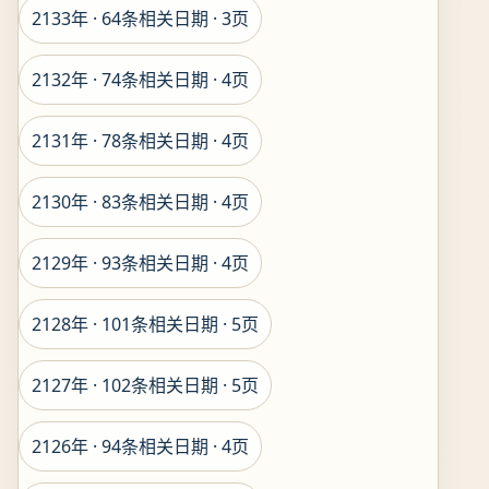
2133年 · 64条相关日期 · 3页
2132年 · 74条相关日期 · 4页
2131年 · 78条相关日期 · 4页
2130年 · 83条相关日期 · 4页
2129年 · 93条相关日期 · 4页
2128年 · 101条相关日期 · 5页
2127年 · 102条相关日期 · 5页
2126年 · 94条相关日期 · 4页