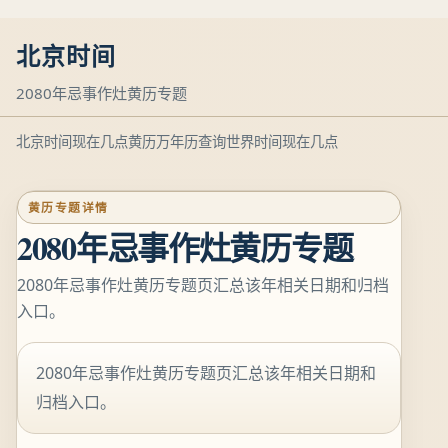
北京时间
2080年忌事作灶黄历专题
北京时间现在几点
黄历万年历查询
世界时间现在几点
黄历专题详情
2080年忌事作灶黄历专题
2080年忌事作灶黄历专题页汇总该年相关日期和归档
入口。
2080年忌事作灶黄历专题页汇总该年相关日期和
归档入口。