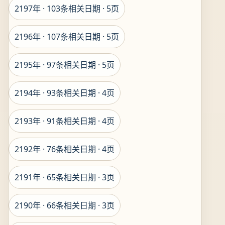
2197年 · 103条相关日期 · 5页
2196年 · 107条相关日期 · 5页
2195年 · 97条相关日期 · 5页
2194年 · 93条相关日期 · 4页
2193年 · 91条相关日期 · 4页
2192年 · 76条相关日期 · 4页
2191年 · 65条相关日期 · 3页
2190年 · 66条相关日期 · 3页