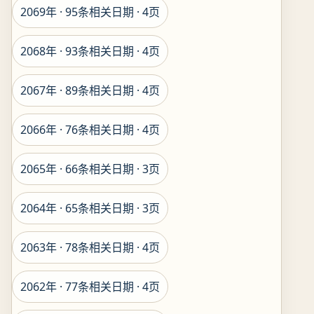
2069年 · 95条相关日期 · 4页
2068年 · 93条相关日期 · 4页
2067年 · 89条相关日期 · 4页
2066年 · 76条相关日期 · 4页
2065年 · 66条相关日期 · 3页
2064年 · 65条相关日期 · 3页
2063年 · 78条相关日期 · 4页
2062年 · 77条相关日期 · 4页