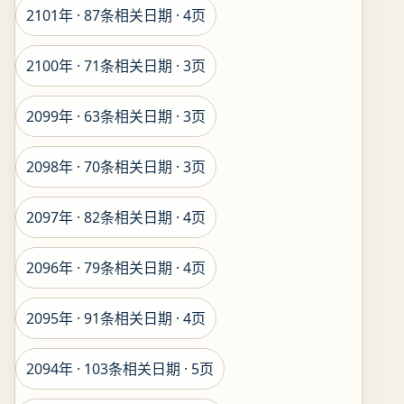
2101年 · 87条相关日期 · 4页
2100年 · 71条相关日期 · 3页
2099年 · 63条相关日期 · 3页
2098年 · 70条相关日期 · 3页
2097年 · 82条相关日期 · 4页
2096年 · 79条相关日期 · 4页
2095年 · 91条相关日期 · 4页
2094年 · 103条相关日期 · 5页