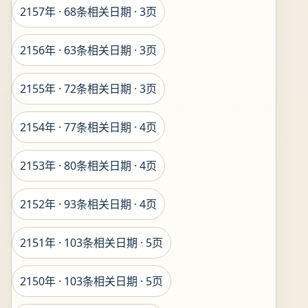
2157年 · 68条相关日期 · 3页
2156年 · 63条相关日期 · 3页
2155年 · 72条相关日期 · 3页
2154年 · 77条相关日期 · 4页
2153年 · 80条相关日期 · 4页
2152年 · 93条相关日期 · 4页
2151年 · 103条相关日期 · 5页
2150年 · 103条相关日期 · 5页