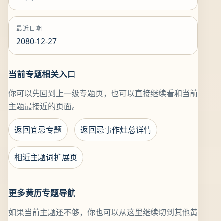
最近日期
2080-12-27
当前专题相关入口
你可以先回到上一级专题页，也可以直接继续看和当前
主题最接近的页面。
返回宜忌专题
返回忌事作灶总详情
相近主题词扩展页
更多黄历专题导航
如果当前主题还不够，你也可以从这里继续切到其他黄