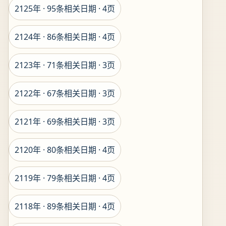
2125年 · 95条相关日期 · 4页
2124年 · 86条相关日期 · 4页
2123年 · 71条相关日期 · 3页
2122年 · 67条相关日期 · 3页
2121年 · 69条相关日期 · 3页
2120年 · 80条相关日期 · 4页
2119年 · 79条相关日期 · 4页
2118年 · 89条相关日期 · 4页