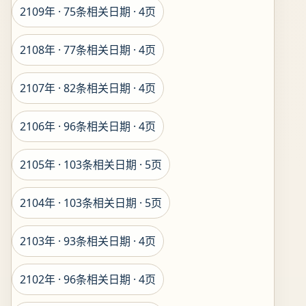
2109年 · 75条相关日期 · 4页
2108年 · 77条相关日期 · 4页
2107年 · 82条相关日期 · 4页
2106年 · 96条相关日期 · 4页
2105年 · 103条相关日期 · 5页
2104年 · 103条相关日期 · 5页
2103年 · 93条相关日期 · 4页
2102年 · 96条相关日期 · 4页