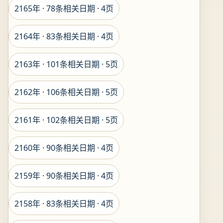
2165年 · 78条相关日期 · 4页
2164年 · 83条相关日期 · 4页
2163年 · 101条相关日期 · 5页
2162年 · 106条相关日期 · 5页
2161年 · 102条相关日期 · 5页
2160年 · 90条相关日期 · 4页
2159年 · 90条相关日期 · 4页
2158年 · 83条相关日期 · 4页