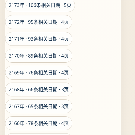
2173年 · 106条相关日期 · 5页
2172年 · 95条相关日期 · 4页
2171年 · 93条相关日期 · 4页
2170年 · 89条相关日期 · 4页
2169年 · 76条相关日期 · 4页
2168年 · 66条相关日期 · 3页
2167年 · 65条相关日期 · 3页
2166年 · 78条相关日期 · 4页