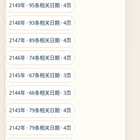
2149年 · 95条相关日期 · 4页
2148年 · 93条相关日期 · 4页
2147年 · 89条相关日期 · 4页
2146年 · 74条相关日期 · 4页
2145年 · 67条相关日期 · 3页
2144年 · 66条相关日期 · 3页
2143年 · 79条相关日期 · 4页
2142年 · 79条相关日期 · 4页