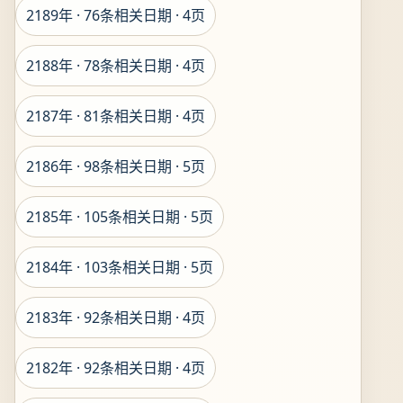
2189年 · 76条相关日期 · 4页
2188年 · 78条相关日期 · 4页
2187年 · 81条相关日期 · 4页
2186年 · 98条相关日期 · 5页
2185年 · 105条相关日期 · 5页
2184年 · 103条相关日期 · 5页
2183年 · 92条相关日期 · 4页
2182年 · 92条相关日期 · 4页