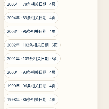
2005年 · 78条相关日期 · 4页
2004年 · 83条相关日期 · 4页
2003年 · 96条相关日期 · 4页
2002年 · 102条相关日期 · 5页
2001年 · 103条相关日期 · 5页
2000年 · 93条相关日期 · 4页
1999年 · 96条相关日期 · 4页
1998年 · 86条相关日期 · 4页