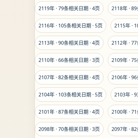
2119年 · 79条相关日期 · 4页
2118年 · 
2116年 · 105条相关日期 · 5页
2115年 ·
2113年 · 90条相关日期 · 4页
2112年 · 
2110年 · 66条相关日期 · 3页
2109年 · 
2107年 · 82条相关日期 · 4页
2106年 · 
2104年 · 103条相关日期 · 5页
2103年 ·
2101年 · 87条相关日期 · 4页
2100年 · 
2098年 · 70条相关日期 · 3页
2097年 · 