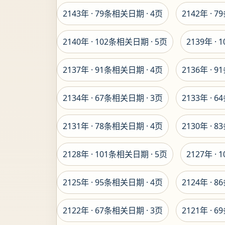
2143年 · 79条相关日期 · 4页
2142年 · 
2140年 · 102条相关日期 · 5页
2139年 ·
2137年 · 91条相关日期 · 4页
2136年 · 
2134年 · 67条相关日期 · 3页
2133年 · 
2131年 · 78条相关日期 · 4页
2130年 · 
2128年 · 101条相关日期 · 5页
2127年 ·
2125年 · 95条相关日期 · 4页
2124年 · 
2122年 · 67条相关日期 · 3页
2121年 · 