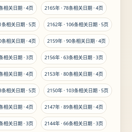
78条相关日期 · 4页
2165年 · 78条相关日期 · 4页
101条相关日期 · 5页
2162年 · 106条相关日期 · 5页
 90条相关日期 · 4页
2159年 · 90条相关日期 · 4页
68条相关日期 · 3页
2156年 · 63条相关日期 · 3页
77条相关日期 · 4页
2153年 · 80条相关日期 · 4页
103条相关日期 · 5页
2150年 · 103条相关日期 · 5页
93条相关日期 · 4页
2147年 · 89条相关日期 · 4页
67条相关日期 · 3页
2144年 · 66条相关日期 · 3页