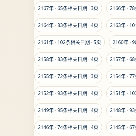
2167年 · 65条相关日期 · 3页
2166年 · 
2164年 · 83条相关日期 · 4页
2163年 · 
2161年 · 102条相关日期 · 5页
2160年 ·
2158年 · 83条相关日期 · 4页
2157年 · 
2155年 · 72条相关日期 · 3页
2154年 · 
2152年 · 93条相关日期 · 4页
2151年 · 
2149年 · 95条相关日期 · 4页
2148年 · 
2146年 · 74条相关日期 · 4页
2145年 · 