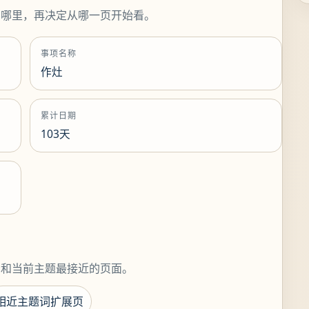
到哪里，再决定从哪一页开始看。
事项名称
作灶
累计日期
103天
看和当前主题最接近的页面。
相近主题词扩展页