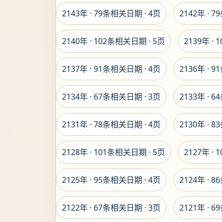
2143年 · 79条相关日期 · 4页
2142年 · 
2140年 · 102条相关日期 · 5页
2139年 ·
2137年 · 91条相关日期 · 4页
2136年 · 
2134年 · 67条相关日期 · 3页
2133年 · 
2131年 · 78条相关日期 · 4页
2130年 · 
2128年 · 101条相关日期 · 5页
2127年 ·
2125年 · 95条相关日期 · 4页
2124年 · 
2122年 · 67条相关日期 · 3页
2121年 · 