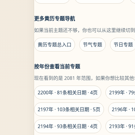
更多黄历专题导航
如果当前主题还不够，你也可以从这里继续切
黄历专题总入口
节气专题
节日专题
按年份查看当前专题
现在看到的是 2081 年范围，如果你想比较其
2200年 · 81条相关日期 · 4页
2199年 · 
2197年 · 103条相关日期 · 5页
2196年 ·
2194年 · 93条相关日期 · 4页
2193年 · 