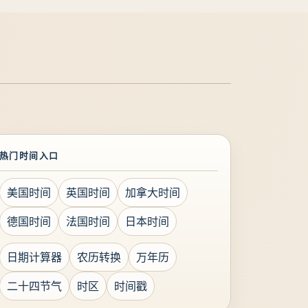
热门时间入口
美国时间
英国时间
加拿大时间
德国时间
法国时间
日本时间
日期计算器
农历转换
万年历
二十四节气
时区
时间戳