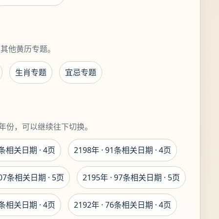
到其他黄历专题。
生肖专题
宜忌专题
他年份，可以继续往下切换。
79条相关日期 · 4页
2198年 · 91条相关日期 · 4页
 107条相关日期 · 5页
2195年 · 97条相关日期 · 5页
91条相关日期 · 4页
2192年 · 76条相关日期 · 4页