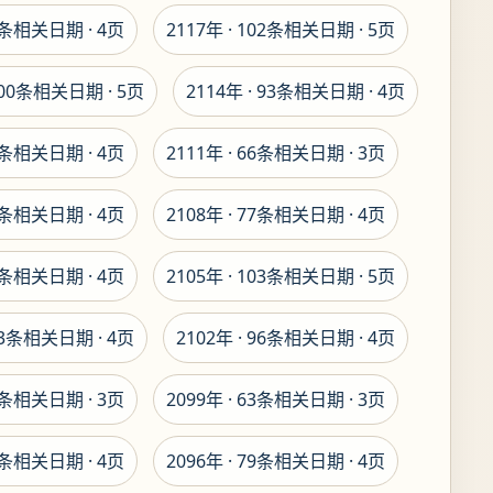
89条相关日期 · 4页
2117年 · 102条相关日期 · 5页
 100条相关日期 · 5页
2114年 · 93条相关日期 · 4页
77条相关日期 · 4页
2111年 · 66条相关日期 · 3页
75条相关日期 · 4页
2108年 · 77条相关日期 · 4页
96条相关日期 · 4页
2105年 · 103条相关日期 · 5页
 93条相关日期 · 4页
2102年 · 96条相关日期 · 4页
71条相关日期 · 3页
2099年 · 63条相关日期 · 3页
82条相关日期 · 4页
2096年 · 79条相关日期 · 4页