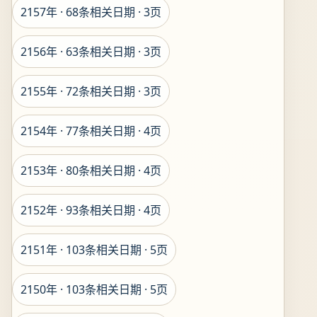
2157年 · 68条相关日期 · 3页
2156年 · 63条相关日期 · 3页
2155年 · 72条相关日期 · 3页
2154年 · 77条相关日期 · 4页
2153年 · 80条相关日期 · 4页
2152年 · 93条相关日期 · 4页
2151年 · 103条相关日期 · 5页
2150年 · 103条相关日期 · 5页