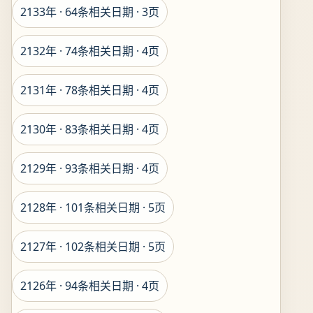
2133年 · 64条相关日期 · 3页
2132年 · 74条相关日期 · 4页
2131年 · 78条相关日期 · 4页
2130年 · 83条相关日期 · 4页
2129年 · 93条相关日期 · 4页
2128年 · 101条相关日期 · 5页
2127年 · 102条相关日期 · 5页
2126年 · 94条相关日期 · 4页