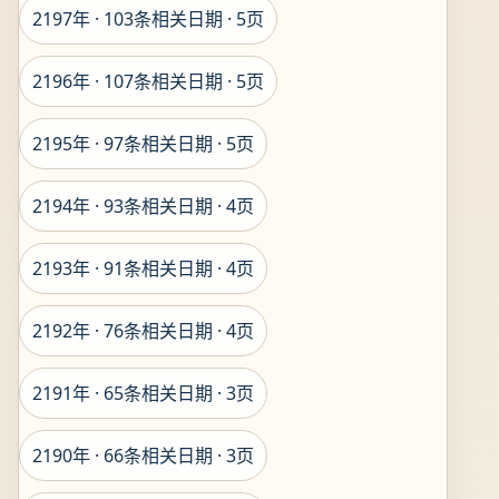
2197年 · 103条相关日期 · 5页
2196年 · 107条相关日期 · 5页
2195年 · 97条相关日期 · 5页
2194年 · 93条相关日期 · 4页
2193年 · 91条相关日期 · 4页
2192年 · 76条相关日期 · 4页
2191年 · 65条相关日期 · 3页
2190年 · 66条相关日期 · 3页