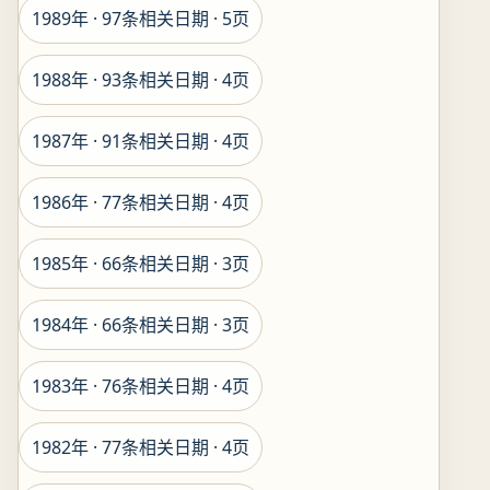
1989年 · 97条相关日期 · 5页
1988年 · 93条相关日期 · 4页
1987年 · 91条相关日期 · 4页
1986年 · 77条相关日期 · 4页
1985年 · 66条相关日期 · 3页
1984年 · 66条相关日期 · 3页
1983年 · 76条相关日期 · 4页
1982年 · 77条相关日期 · 4页