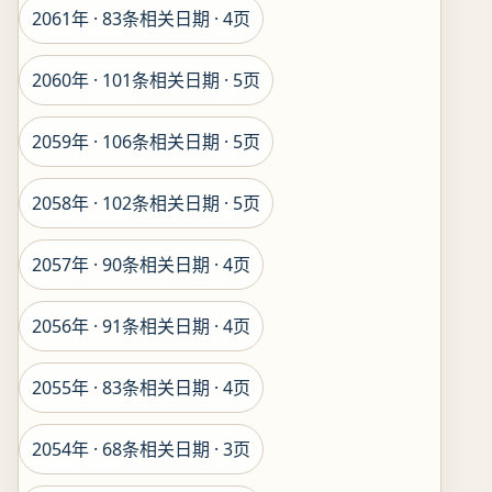
2061年 · 83条相关日期 · 4页
2060年 · 101条相关日期 · 5页
2059年 · 106条相关日期 · 5页
2058年 · 102条相关日期 · 5页
2057年 · 90条相关日期 · 4页
2056年 · 91条相关日期 · 4页
2055年 · 83条相关日期 · 4页
2054年 · 68条相关日期 · 3页