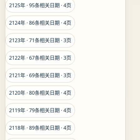
2125年 · 95条相关日期 · 4页
2124年 · 86条相关日期 · 4页
2123年 · 71条相关日期 · 3页
2122年 · 67条相关日期 · 3页
2121年 · 69条相关日期 · 3页
2120年 · 80条相关日期 · 4页
2119年 · 79条相关日期 · 4页
2118年 · 89条相关日期 · 4页