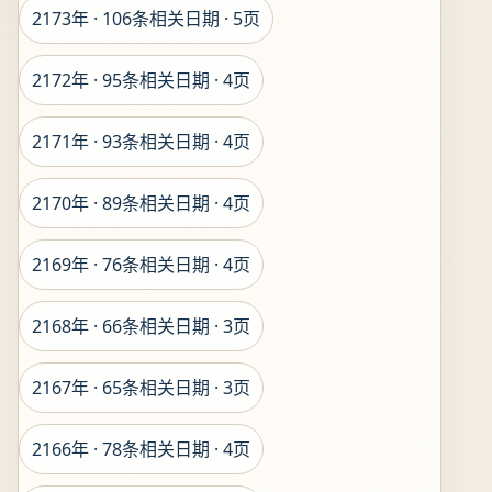
2173年 · 106条相关日期 · 5页
2172年 · 95条相关日期 · 4页
2171年 · 93条相关日期 · 4页
2170年 · 89条相关日期 · 4页
2169年 · 76条相关日期 · 4页
2168年 · 66条相关日期 · 3页
2167年 · 65条相关日期 · 3页
2166年 · 78条相关日期 · 4页