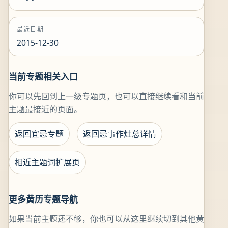
最近日期
2015-12-30
当前专题相关入口
你可以先回到上一级专题页，也可以直接继续看和当前
主题最接近的页面。
返回宜忌专题
返回忌事作灶总详情
相近主题词扩展页
更多黄历专题导航
如果当前主题还不够，你也可以从这里继续切到其他黄