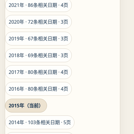
2021年 · 86条相关日期 · 4页
2020年 · 72条相关日期 · 3页
2019年 · 67条相关日期 · 3页
2018年 · 69条相关日期 · 3页
2017年 · 80条相关日期 · 4页
2016年 · 80条相关日期 · 4页
2015年（当前）
2014年 · 103条相关日期 · 5页