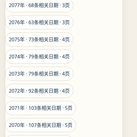
2077年 · 68条相关日期 · 3页
2076年 · 63条相关日期 · 3页
2075年 · 73条相关日期 · 4页
2074年 · 79条相关日期 · 4页
2073年 · 79条相关日期 · 4页
2072年 · 92条相关日期 · 4页
2071年 · 103条相关日期 · 5页
2070年 · 107条相关日期 · 5页