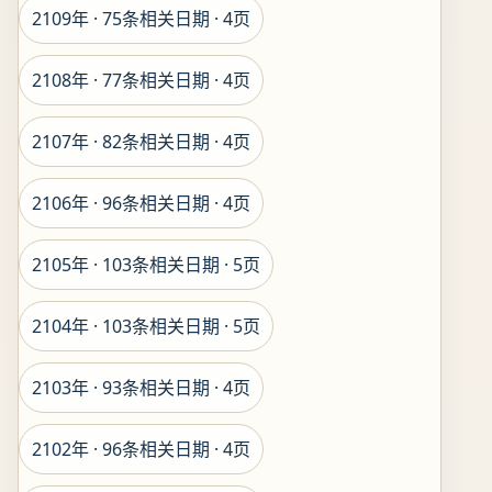
2109年 · 75条相关日期 · 4页
2108年 · 77条相关日期 · 4页
2107年 · 82条相关日期 · 4页
2106年 · 96条相关日期 · 4页
2105年 · 103条相关日期 · 5页
2104年 · 103条相关日期 · 5页
2103年 · 93条相关日期 · 4页
2102年 · 96条相关日期 · 4页