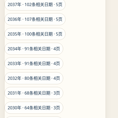
2037年 · 102条相关日期 · 5页
2036年 · 107条相关日期 · 5页
2035年 · 100条相关日期 · 5页
2034年 · 91条相关日期 · 4页
2033年 · 91条相关日期 · 4页
2032年 · 80条相关日期 · 4页
2031年 · 68条相关日期 · 3页
2030年 · 64条相关日期 · 3页