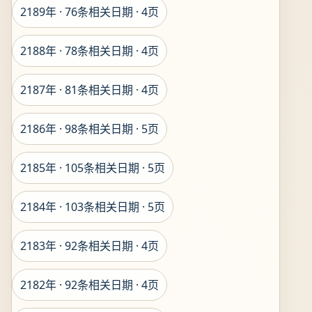
2189年 · 76条相关日期 · 4页
2188年 · 78条相关日期 · 4页
2187年 · 81条相关日期 · 4页
2186年 · 98条相关日期 · 5页
2185年 · 105条相关日期 · 5页
2184年 · 103条相关日期 · 5页
2183年 · 92条相关日期 · 4页
2182年 · 92条相关日期 · 4页