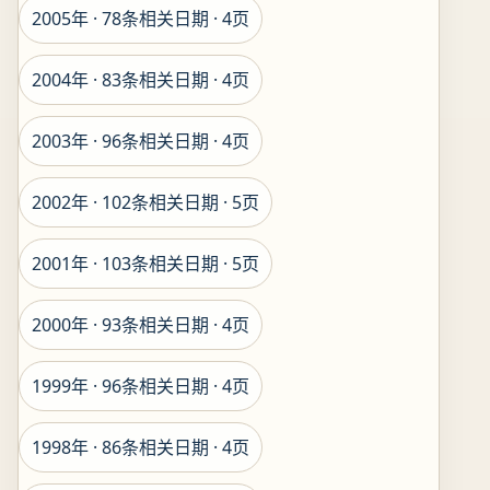
2005年 · 78条相关日期 · 4页
2004年 · 83条相关日期 · 4页
2003年 · 96条相关日期 · 4页
2002年 · 102条相关日期 · 5页
2001年 · 103条相关日期 · 5页
2000年 · 93条相关日期 · 4页
1999年 · 96条相关日期 · 4页
1998年 · 86条相关日期 · 4页