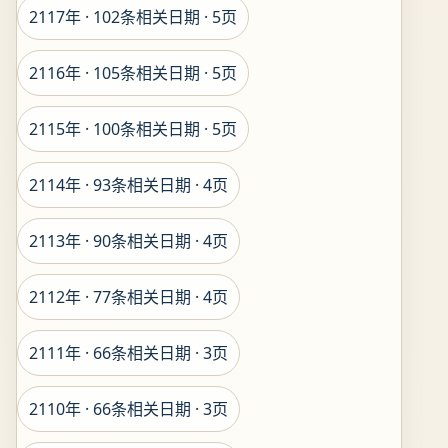
2117年 · 102条相关日期 · 5页
2116年 · 105条相关日期 · 5页
2115年 · 100条相关日期 · 5页
2114年 · 93条相关日期 · 4页
2113年 · 90条相关日期 · 4页
2112年 · 77条相关日期 · 4页
2111年 · 66条相关日期 · 3页
2110年 · 66条相关日期 · 3页