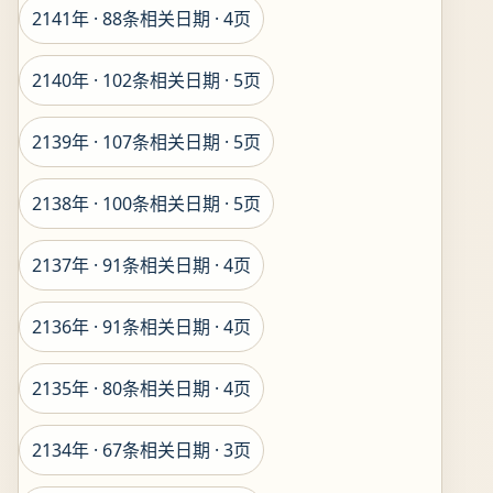
2141年 · 88条相关日期 · 4页
2140年 · 102条相关日期 · 5页
2139年 · 107条相关日期 · 5页
2138年 · 100条相关日期 · 5页
2137年 · 91条相关日期 · 4页
2136年 · 91条相关日期 · 4页
2135年 · 80条相关日期 · 4页
2134年 · 67条相关日期 · 3页