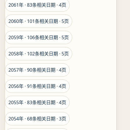
2061年 · 83条相关日期 · 4页
2060年 · 101条相关日期 · 5页
2059年 · 106条相关日期 · 5页
2058年 · 102条相关日期 · 5页
2057年 · 90条相关日期 · 4页
2056年 · 91条相关日期 · 4页
2055年 · 83条相关日期 · 4页
2054年 · 68条相关日期 · 3页