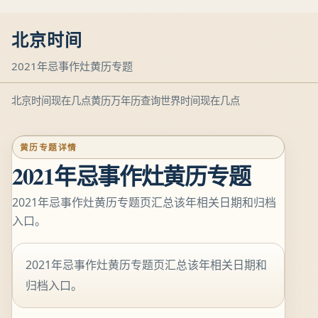
北京时间
2021年忌事作灶黄历专题
北京时间现在几点
黄历万年历查询
世界时间现在几点
黄历专题详情
2021年忌事作灶黄历专题
2021年忌事作灶黄历专题页汇总该年相关日期和归档
入口。
2021年忌事作灶黄历专题页汇总该年相关日期和
归档入口。