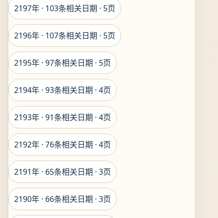
2197年 · 103条相关日期 · 5页
2196年 · 107条相关日期 · 5页
2195年 · 97条相关日期 · 5页
2194年 · 93条相关日期 · 4页
2193年 · 91条相关日期 · 4页
2192年 · 76条相关日期 · 4页
2191年 · 65条相关日期 · 3页
2190年 · 66条相关日期 · 3页