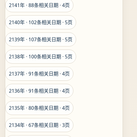
2141年 · 88条相关日期 · 4页
2140年 · 102条相关日期 · 5页
2139年 · 107条相关日期 · 5页
2138年 · 100条相关日期 · 5页
2137年 · 91条相关日期 · 4页
2136年 · 91条相关日期 · 4页
2135年 · 80条相关日期 · 4页
2134年 · 67条相关日期 · 3页