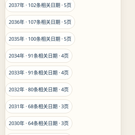
2037年 · 102条相关日期 · 5页
2036年 · 107条相关日期 · 5页
2035年 · 100条相关日期 · 5页
2034年 · 91条相关日期 · 4页
2033年 · 91条相关日期 · 4页
2032年 · 80条相关日期 · 4页
2031年 · 68条相关日期 · 3页
2030年 · 64条相关日期 · 3页