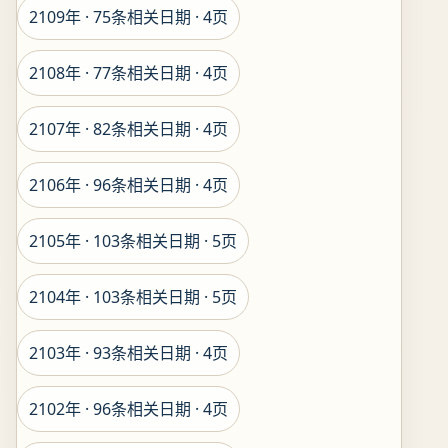
2109年 · 75条相关日期 · 4页
2108年 · 77条相关日期 · 4页
2107年 · 82条相关日期 · 4页
2106年 · 96条相关日期 · 4页
2105年 · 103条相关日期 · 5页
2104年 · 103条相关日期 · 5页
2103年 · 93条相关日期 · 4页
2102年 · 96条相关日期 · 4页