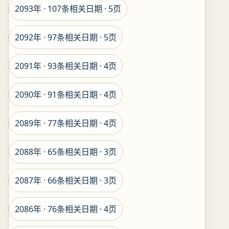
2093年 · 107条相关日期 · 5页
2092年 · 97条相关日期 · 5页
2091年 · 93条相关日期 · 4页
2090年 · 91条相关日期 · 4页
2089年 · 77条相关日期 · 4页
2088年 · 65条相关日期 · 3页
2087年 · 66条相关日期 · 3页
2086年 · 76条相关日期 · 4页