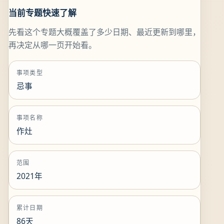
当前专题快速了解
先看这个专题大概覆盖了多少日期、最近更新到哪里，
再决定从哪一页开始看。
事项类型
忌事
事项名称
作灶
范围
2021年
累计日期
86天