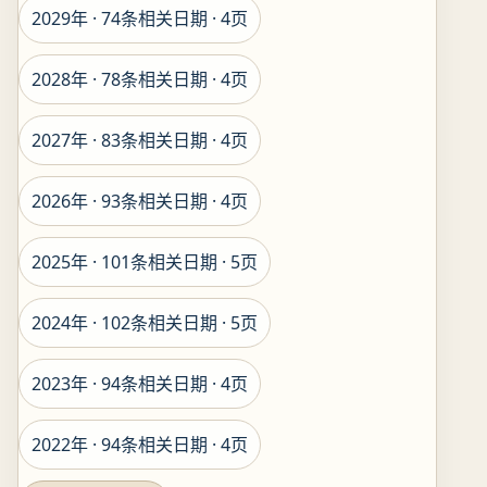
2029年 · 74条相关日期 · 4页
2028年 · 78条相关日期 · 4页
2027年 · 83条相关日期 · 4页
2026年 · 93条相关日期 · 4页
2025年 · 101条相关日期 · 5页
2024年 · 102条相关日期 · 5页
2023年 · 94条相关日期 · 4页
2022年 · 94条相关日期 · 4页