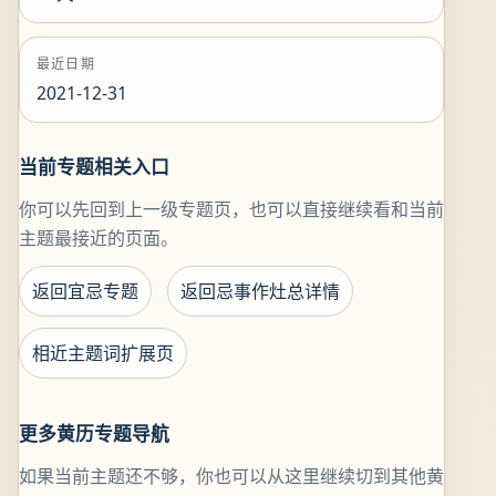
最近日期
2021-12-31
当前专题相关入口
你可以先回到上一级专题页，也可以直接继续看和当前
主题最接近的页面。
返回宜忌专题
返回忌事作灶总详情
相近主题词扩展页
更多黄历专题导航
如果当前主题还不够，你也可以从这里继续切到其他黄