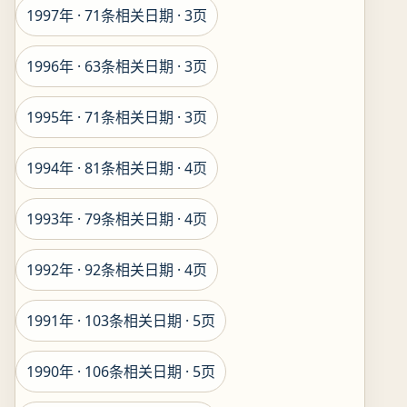
1997年 · 71条相关日期 · 3页
1996年 · 63条相关日期 · 3页
1995年 · 71条相关日期 · 3页
1994年 · 81条相关日期 · 4页
1993年 · 79条相关日期 · 4页
1992年 · 92条相关日期 · 4页
1991年 · 103条相关日期 · 5页
1990年 · 106条相关日期 · 5页