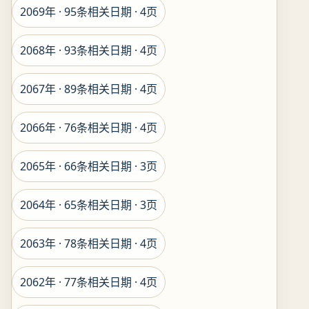
2069年 · 95条相关日期 · 4页
2068年 · 93条相关日期 · 4页
2067年 · 89条相关日期 · 4页
2066年 · 76条相关日期 · 4页
2065年 · 66条相关日期 · 3页
2064年 · 65条相关日期 · 3页
2063年 · 78条相关日期 · 4页
2062年 · 77条相关日期 · 4页