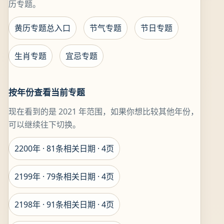
历专题。
黄历专题总入口
节气专题
节日专题
生肖专题
宜忌专题
按年份查看当前专题
现在看到的是 2021 年范围，如果你想比较其他年份，
可以继续往下切换。
2200年 · 81条相关日期 · 4页
2199年 · 79条相关日期 · 4页
2198年 · 91条相关日期 · 4页