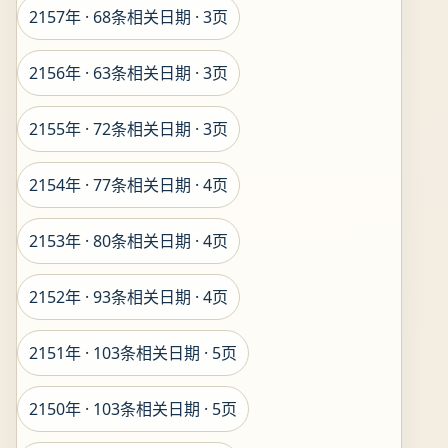
2157年 · 68条相关日期 · 3页
2156年 · 63条相关日期 · 3页
2155年 · 72条相关日期 · 3页
2154年 · 77条相关日期 · 4页
2153年 · 80条相关日期 · 4页
2152年 · 93条相关日期 · 4页
2151年 · 103条相关日期 · 5页
2150年 · 103条相关日期 · 5页