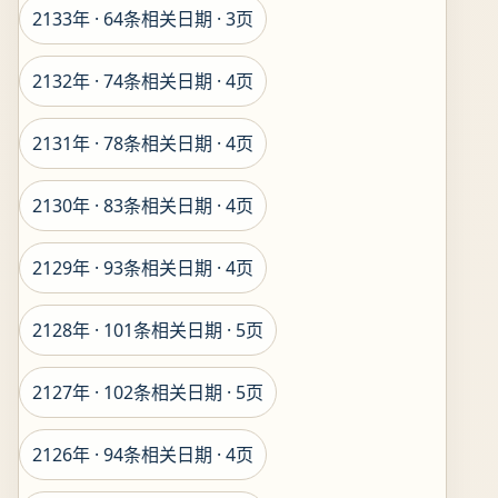
2133年 · 64条相关日期 · 3页
2132年 · 74条相关日期 · 4页
2131年 · 78条相关日期 · 4页
2130年 · 83条相关日期 · 4页
2129年 · 93条相关日期 · 4页
2128年 · 101条相关日期 · 5页
2127年 · 102条相关日期 · 5页
2126年 · 94条相关日期 · 4页