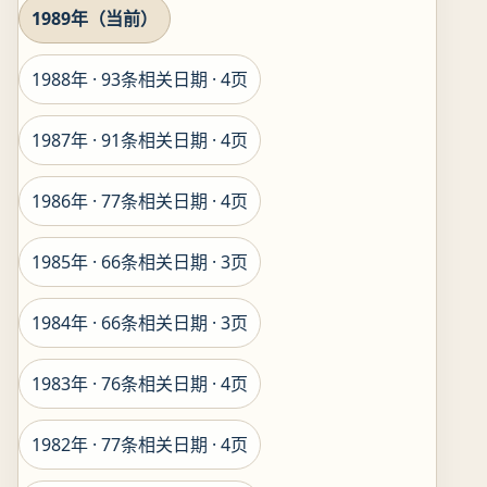
1989年（当前）
1988年 · 93条相关日期 · 4页
1987年 · 91条相关日期 · 4页
1986年 · 77条相关日期 · 4页
1985年 · 66条相关日期 · 3页
1984年 · 66条相关日期 · 3页
1983年 · 76条相关日期 · 4页
1982年 · 77条相关日期 · 4页