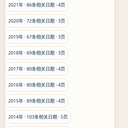
2021年 · 86条相关日期 · 4页
2020年 · 72条相关日期 · 3页
2019年 · 67条相关日期 · 3页
2018年 · 69条相关日期 · 3页
2017年 · 80条相关日期 · 4页
2016年 · 80条相关日期 · 4页
2015年 · 89条相关日期 · 4页
2014年 · 103条相关日期 · 5页