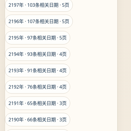
2197年 · 103条相关日期 · 5页
2196年 · 107条相关日期 · 5页
2195年 · 97条相关日期 · 5页
2194年 · 93条相关日期 · 4页
2193年 · 91条相关日期 · 4页
2192年 · 76条相关日期 · 4页
2191年 · 65条相关日期 · 3页
2190年 · 66条相关日期 · 3页