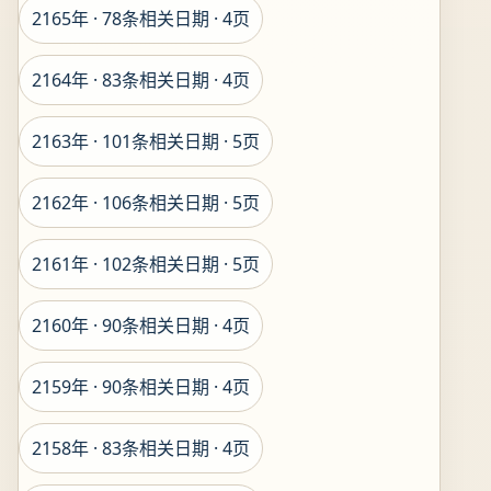
2165年 · 78条相关日期 · 4页
2164年 · 83条相关日期 · 4页
2163年 · 101条相关日期 · 5页
2162年 · 106条相关日期 · 5页
2161年 · 102条相关日期 · 5页
2160年 · 90条相关日期 · 4页
2159年 · 90条相关日期 · 4页
2158年 · 83条相关日期 · 4页