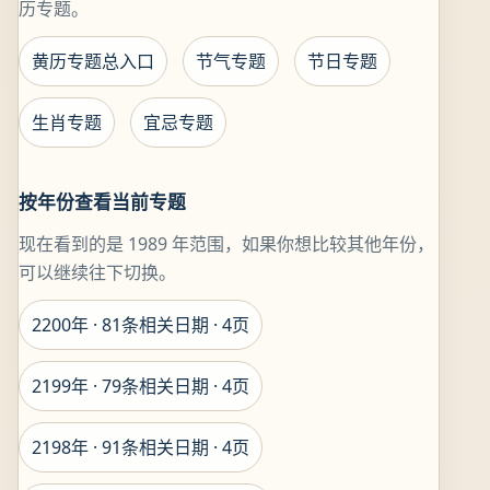
历专题。
黄历专题总入口
节气专题
节日专题
生肖专题
宜忌专题
按年份查看当前专题
现在看到的是 1989 年范围，如果你想比较其他年份，
可以继续往下切换。
2200年 · 81条相关日期 · 4页
2199年 · 79条相关日期 · 4页
2198年 · 91条相关日期 · 4页