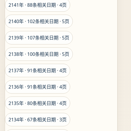
2141年 · 88条相关日期 · 4页
2140年 · 102条相关日期 · 5页
2139年 · 107条相关日期 · 5页
2138年 · 100条相关日期 · 5页
2137年 · 91条相关日期 · 4页
2136年 · 91条相关日期 · 4页
2135年 · 80条相关日期 · 4页
2134年 · 67条相关日期 · 3页