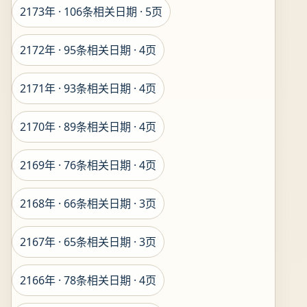
2173年 · 106条相关日期 · 5页
2172年 · 95条相关日期 · 4页
2171年 · 93条相关日期 · 4页
2170年 · 89条相关日期 · 4页
2169年 · 76条相关日期 · 4页
2168年 · 66条相关日期 · 3页
2167年 · 65条相关日期 · 3页
2166年 · 78条相关日期 · 4页