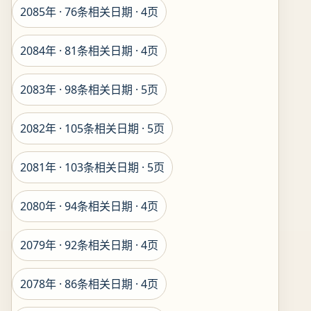
2085年 · 76条相关日期 · 4页
2084年 · 81条相关日期 · 4页
2083年 · 98条相关日期 · 5页
2082年 · 105条相关日期 · 5页
2081年 · 103条相关日期 · 5页
2080年 · 94条相关日期 · 4页
2079年 · 92条相关日期 · 4页
2078年 · 86条相关日期 · 4页