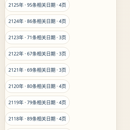
2125年 · 95条相关日期 · 4页
2124年 · 86条相关日期 · 4页
2123年 · 71条相关日期 · 3页
2122年 · 67条相关日期 · 3页
2121年 · 69条相关日期 · 3页
2120年 · 80条相关日期 · 4页
2119年 · 79条相关日期 · 4页
2118年 · 89条相关日期 · 4页