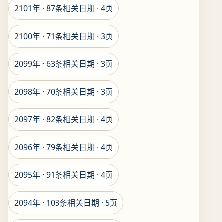
2101年 · 87条相关日期 · 4页
2100年 · 71条相关日期 · 3页
2099年 · 63条相关日期 · 3页
2098年 · 70条相关日期 · 3页
2097年 · 82条相关日期 · 4页
2096年 · 79条相关日期 · 4页
2095年 · 91条相关日期 · 4页
2094年 · 103条相关日期 · 5页