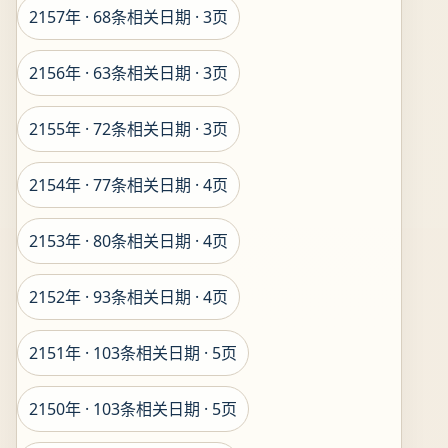
2157年 · 68条相关日期 · 3页
2156年 · 63条相关日期 · 3页
2155年 · 72条相关日期 · 3页
2154年 · 77条相关日期 · 4页
2153年 · 80条相关日期 · 4页
2152年 · 93条相关日期 · 4页
2151年 · 103条相关日期 · 5页
2150年 · 103条相关日期 · 5页