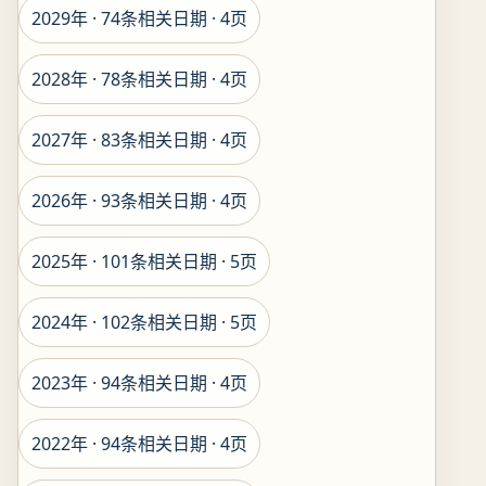
2029年 · 74条相关日期 · 4页
2028年 · 78条相关日期 · 4页
2027年 · 83条相关日期 · 4页
2026年 · 93条相关日期 · 4页
2025年 · 101条相关日期 · 5页
2024年 · 102条相关日期 · 5页
2023年 · 94条相关日期 · 4页
2022年 · 94条相关日期 · 4页