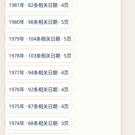
1981年 · 82条相关日期 · 4页
1980年 · 98条相关日期 · 5页
1979年 · 104条相关日期 · 5页
1978年 · 103条相关日期 · 5页
1977年 · 94条相关日期 · 4页
1976年 · 92条相关日期 · 4页
1975年 · 87条相关日期 · 4页
1974年 · 68条相关日期 · 3页