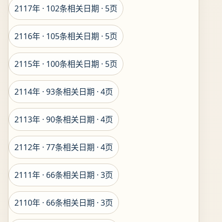
2117年 · 102条相关日期 · 5页
2116年 · 105条相关日期 · 5页
2115年 · 100条相关日期 · 5页
2114年 · 93条相关日期 · 4页
2113年 · 90条相关日期 · 4页
2112年 · 77条相关日期 · 4页
2111年 · 66条相关日期 · 3页
2110年 · 66条相关日期 · 3页