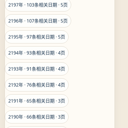
2197年 · 103条相关日期 · 5页
2196年 · 107条相关日期 · 5页
2195年 · 97条相关日期 · 5页
2194年 · 93条相关日期 · 4页
2193年 · 91条相关日期 · 4页
2192年 · 76条相关日期 · 4页
2191年 · 65条相关日期 · 3页
2190年 · 66条相关日期 · 3页