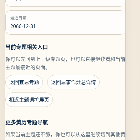
最近日期
2066-12-31
当前专题相关入口
你可以先回到上一级专题页，也可以直接继续看和当前
主题最接近的页面。
返回宜忌专题
返回忌事作灶总详情
相近主题词扩展页
更多黄历专题导航
如果当前主题还不够，你也可以从这里继续切到其他黄