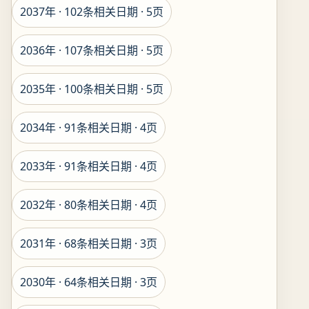
2037年 · 102条相关日期 · 5页
2036年 · 107条相关日期 · 5页
2035年 · 100条相关日期 · 5页
2034年 · 91条相关日期 · 4页
2033年 · 91条相关日期 · 4页
2032年 · 80条相关日期 · 4页
2031年 · 68条相关日期 · 3页
2030年 · 64条相关日期 · 3页