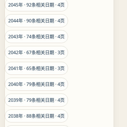
2045年 · 92条相关日期 · 4页
2044年 · 90条相关日期 · 4页
2043年 · 74条相关日期 · 4页
2042年 · 67条相关日期 · 3页
2041年 · 65条相关日期 · 3页
2040年 · 79条相关日期 · 4页
2039年 · 79条相关日期 · 4页
2038年 · 88条相关日期 · 4页