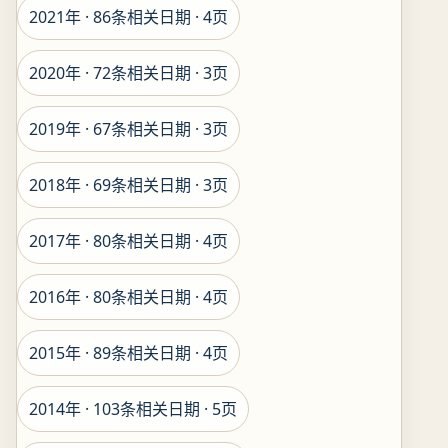
2021年 · 86条相关日期 · 4页
2020年 · 72条相关日期 · 3页
2019年 · 67条相关日期 · 3页
2018年 · 69条相关日期 · 3页
2017年 · 80条相关日期 · 4页
2016年 · 80条相关日期 · 4页
2015年 · 89条相关日期 · 4页
2014年 · 103条相关日期 · 5页