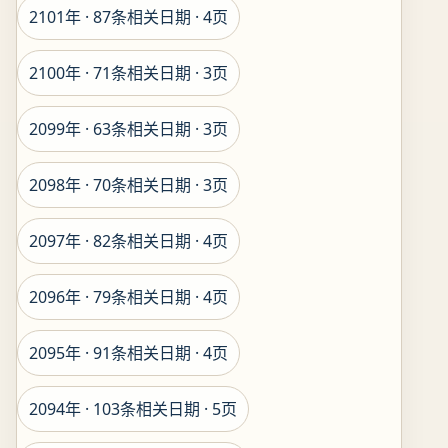
2101年 · 87条相关日期 · 4页
2100年 · 71条相关日期 · 3页
2099年 · 63条相关日期 · 3页
2098年 · 70条相关日期 · 3页
2097年 · 82条相关日期 · 4页
2096年 · 79条相关日期 · 4页
2095年 · 91条相关日期 · 4页
2094年 · 103条相关日期 · 5页