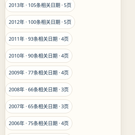
2013年 · 105条相关日期 · 5页
2012年 · 100条相关日期 · 5页
2011年 · 93条相关日期 · 4页
2010年 · 90条相关日期 · 4页
2009年 · 77条相关日期 · 4页
2008年 · 66条相关日期 · 3页
2007年 · 65条相关日期 · 3页
2006年 · 75条相关日期 · 4页