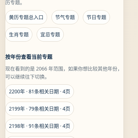
历专题。
黄历专题总入口
节气专题
节日专题
生肖专题
宜忌专题
按年份查看当前专题
现在看到的是 2066 年范围，如果你想比较其他年份，
可以继续往下切换。
2200年 · 81条相关日期 · 4页
2199年 · 79条相关日期 · 4页
2198年 · 91条相关日期 · 4页