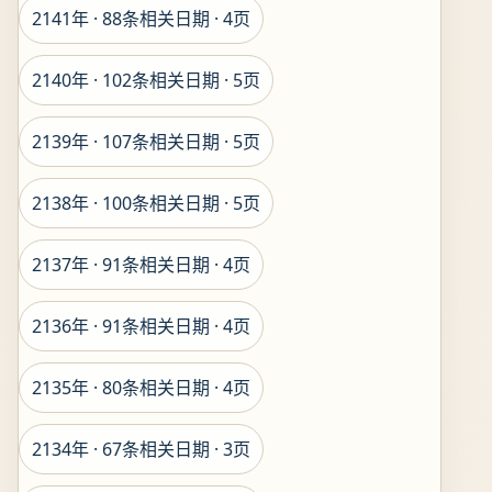
2141年 · 88条相关日期 · 4页
2140年 · 102条相关日期 · 5页
2139年 · 107条相关日期 · 5页
2138年 · 100条相关日期 · 5页
2137年 · 91条相关日期 · 4页
2136年 · 91条相关日期 · 4页
2135年 · 80条相关日期 · 4页
2134年 · 67条相关日期 · 3页