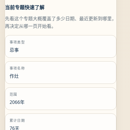
当前专题快速了解
先看这个专题大概覆盖了多少日期、最近更新到哪里，
再决定从哪一页开始看。
事项类型
忌事
事项名称
作灶
范围
2066年
累计日期
76天