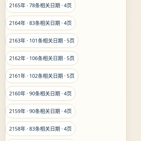
2165年 · 78条相关日期 · 4页
2164年 · 83条相关日期 · 4页
2163年 · 101条相关日期 · 5页
2162年 · 106条相关日期 · 5页
2161年 · 102条相关日期 · 5页
2160年 · 90条相关日期 · 4页
2159年 · 90条相关日期 · 4页
2158年 · 83条相关日期 · 4页