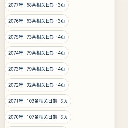
2077年 · 68条相关日期 · 3页
2076年 · 63条相关日期 · 3页
2075年 · 73条相关日期 · 4页
2074年 · 79条相关日期 · 4页
2073年 · 79条相关日期 · 4页
2072年 · 92条相关日期 · 4页
2071年 · 103条相关日期 · 5页
2070年 · 107条相关日期 · 5页