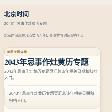
北京时间
2043年忌事作灶黄历专题
北京时间现在几点
黄历万年历查询
世界时间现在几点
黄历专题详情
2043年忌事作灶黄历专题
2043年忌事作灶黄历专题页汇总该年相关日期和归档
入口。
2043年忌事作灶黄历专题页汇总该年相关日期和
归档入口。