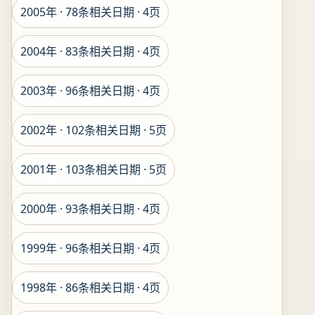
2005年 · 78条相关日期 · 4页
2004年 · 83条相关日期 · 4页
2003年 · 96条相关日期 · 4页
2002年 · 102条相关日期 · 5页
2001年 · 103条相关日期 · 5页
2000年 · 93条相关日期 · 4页
1999年 · 96条相关日期 · 4页
1998年 · 86条相关日期 · 4页