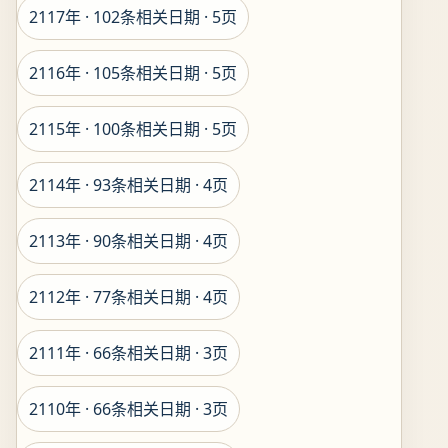
2117年 · 102条相关日期 · 5页
2116年 · 105条相关日期 · 5页
2115年 · 100条相关日期 · 5页
2114年 · 93条相关日期 · 4页
2113年 · 90条相关日期 · 4页
2112年 · 77条相关日期 · 4页
2111年 · 66条相关日期 · 3页
2110年 · 66条相关日期 · 3页