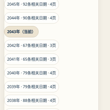
2045年 · 92条相关日期 · 4页
2044年 · 90条相关日期 · 4页
2043年（当前）
2042年 · 67条相关日期 · 3页
2041年 · 65条相关日期 · 3页
2040年 · 79条相关日期 · 4页
2039年 · 79条相关日期 · 4页
2038年 · 88条相关日期 · 4页