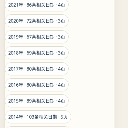
2021年 · 86条相关日期 · 4页
2020年 · 72条相关日期 · 3页
2019年 · 67条相关日期 · 3页
2018年 · 69条相关日期 · 3页
2017年 · 80条相关日期 · 4页
2016年 · 80条相关日期 · 4页
2015年 · 89条相关日期 · 4页
2014年 · 103条相关日期 · 5页