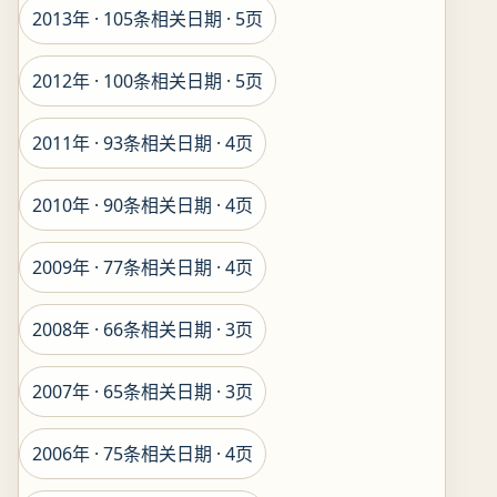
2013年 · 105条相关日期 · 5页
2012年 · 100条相关日期 · 5页
2011年 · 93条相关日期 · 4页
2010年 · 90条相关日期 · 4页
2009年 · 77条相关日期 · 4页
2008年 · 66条相关日期 · 3页
2007年 · 65条相关日期 · 3页
2006年 · 75条相关日期 · 4页