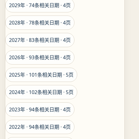
2029年 · 74条相关日期 · 4页
2028年 · 78条相关日期 · 4页
2027年 · 83条相关日期 · 4页
2026年 · 93条相关日期 · 4页
2025年 · 101条相关日期 · 5页
2024年 · 102条相关日期 · 5页
2023年 · 94条相关日期 · 4页
2022年 · 94条相关日期 · 4页