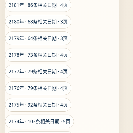
2181年 · 86条相关日期 · 4页
2180年 · 68条相关日期 · 3页
2179年 · 64条相关日期 · 3页
2178年 · 73条相关日期 · 4页
2177年 · 79条相关日期 · 4页
2176年 · 79条相关日期 · 4页
2175年 · 92条相关日期 · 4页
2174年 · 103条相关日期 · 5页