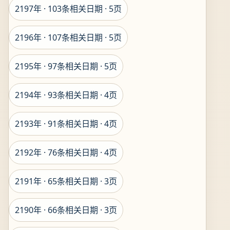
2197年 · 103条相关日期 · 5页
2196年 · 107条相关日期 · 5页
2195年 · 97条相关日期 · 5页
2194年 · 93条相关日期 · 4页
2193年 · 91条相关日期 · 4页
2192年 · 76条相关日期 · 4页
2191年 · 65条相关日期 · 3页
2190年 · 66条相关日期 · 3页