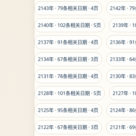
2143年 · 79条相关日期 · 4页
2142年 · 
2140年 · 102条相关日期 · 5页
2139年 ·
2137年 · 91条相关日期 · 4页
2136年 · 
2134年 · 67条相关日期 · 3页
2133年 · 
2131年 · 78条相关日期 · 4页
2130年 · 
2128年 · 101条相关日期 · 5页
2127年 ·
2125年 · 95条相关日期 · 4页
2124年 · 
2122年 · 67条相关日期 · 3页
2121年 · 