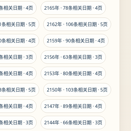
78条相关日期 · 4页
2165年 · 78条相关日期 · 4页
101条相关日期 · 5页
2162年 · 106条相关日期 · 5页
 90条相关日期 · 4页
2159年 · 90条相关日期 · 4页
68条相关日期 · 3页
2156年 · 63条相关日期 · 3页
77条相关日期 · 4页
2153年 · 80条相关日期 · 4页
103条相关日期 · 5页
2150年 · 103条相关日期 · 5页
93条相关日期 · 4页
2147年 · 89条相关日期 · 4页
67条相关日期 · 3页
2144年 · 66条相关日期 · 3页