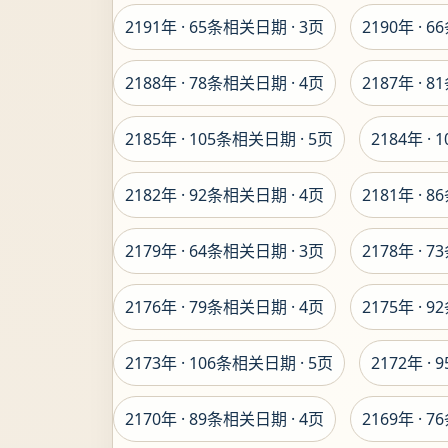
2191年 · 65条相关日期 · 3页
2190年 · 
2188年 · 78条相关日期 · 4页
2187年 · 
2185年 · 105条相关日期 · 5页
2184年 ·
2182年 · 92条相关日期 · 4页
2181年 · 
2179年 · 64条相关日期 · 3页
2178年 · 
2176年 · 79条相关日期 · 4页
2175年 · 
2173年 · 106条相关日期 · 5页
2172年 ·
2170年 · 89条相关日期 · 4页
2169年 · 