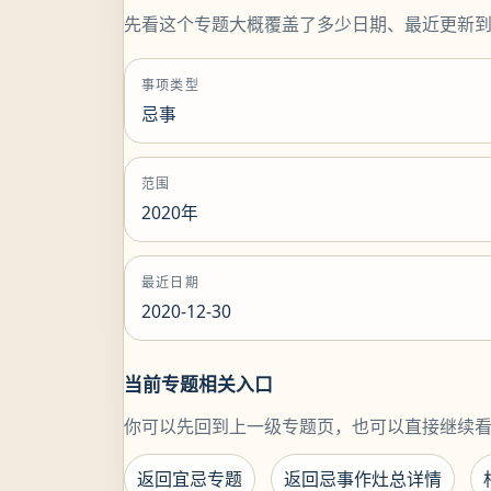
先看这个专题大概覆盖了多少日期、最近更新
事项类型
忌事
范围
2020年
最近日期
2020-12-30
当前专题相关入口
你可以先回到上一级专题页，也可以直接继续
返回宜忌专题
返回忌事作灶总详情