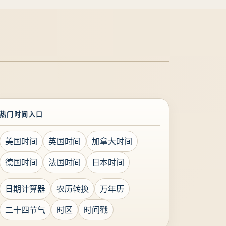
热门时间入口
美国时间
英国时间
加拿大时间
德国时间
法国时间
日本时间
日期计算器
农历转换
万年历
二十四节气
时区
时间戳