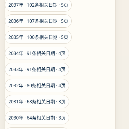
2037年 · 102条相关日期 · 5页
2036年 · 107条相关日期 · 5页
2035年 · 100条相关日期 · 5页
2034年 · 91条相关日期 · 4页
2033年 · 91条相关日期 · 4页
2032年 · 80条相关日期 · 4页
2031年 · 68条相关日期 · 3页
2030年 · 64条相关日期 · 3页