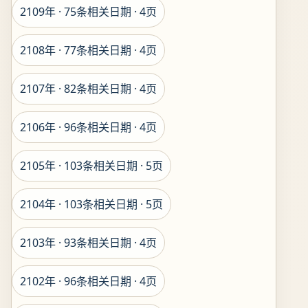
2109年 · 75条相关日期 · 4页
2108年 · 77条相关日期 · 4页
2107年 · 82条相关日期 · 4页
2106年 · 96条相关日期 · 4页
2105年 · 103条相关日期 · 5页
2104年 · 103条相关日期 · 5页
2103年 · 93条相关日期 · 4页
2102年 · 96条相关日期 · 4页