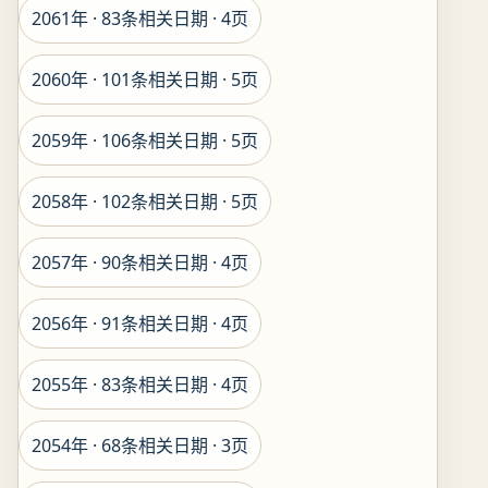
2061年 · 83条相关日期 · 4页
2060年 · 101条相关日期 · 5页
2059年 · 106条相关日期 · 5页
2058年 · 102条相关日期 · 5页
2057年 · 90条相关日期 · 4页
2056年 · 91条相关日期 · 4页
2055年 · 83条相关日期 · 4页
2054年 · 68条相关日期 · 3页