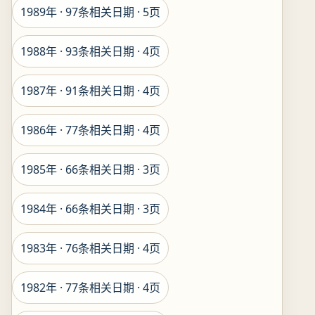
1989年 · 97条相关日期 · 5页
1988年 · 93条相关日期 · 4页
1987年 · 91条相关日期 · 4页
1986年 · 77条相关日期 · 4页
1985年 · 66条相关日期 · 3页
1984年 · 66条相关日期 · 3页
1983年 · 76条相关日期 · 4页
1982年 · 77条相关日期 · 4页