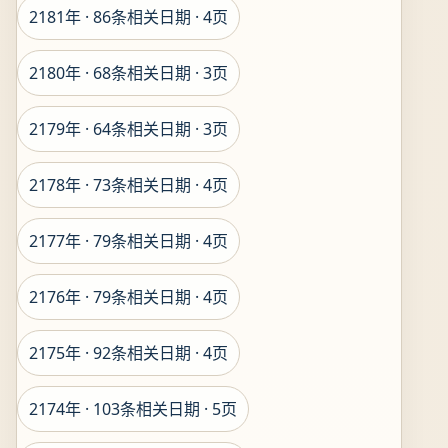
2181年 · 86条相关日期 · 4页
2180年 · 68条相关日期 · 3页
2179年 · 64条相关日期 · 3页
2178年 · 73条相关日期 · 4页
2177年 · 79条相关日期 · 4页
2176年 · 79条相关日期 · 4页
2175年 · 92条相关日期 · 4页
2174年 · 103条相关日期 · 5页