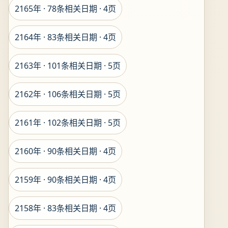
2165年 · 78条相关日期 · 4页
2164年 · 83条相关日期 · 4页
2163年 · 101条相关日期 · 5页
2162年 · 106条相关日期 · 5页
2161年 · 102条相关日期 · 5页
2160年 · 90条相关日期 · 4页
2159年 · 90条相关日期 · 4页
2158年 · 83条相关日期 · 4页