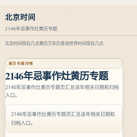
北京时间
2146年忌事作灶黄历专题
北京时间现在几点
黄历万年历查询
世界时间现在几点
黄历专题详情
2146年忌事作灶黄历专题
2146年忌事作灶黄历专题页汇总该年相关日期和归档
入口。
2146年忌事作灶黄历专题页汇总该年相关日期和
归档入口。