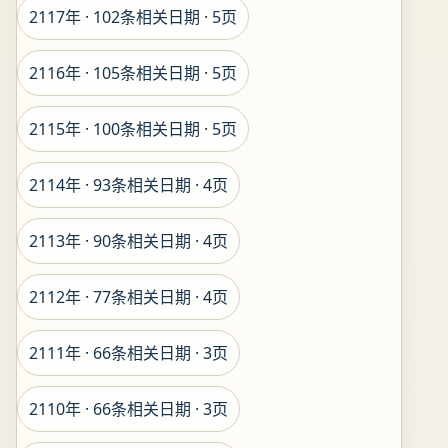
2117年 · 102条相关日期 · 5页
2116年 · 105条相关日期 · 5页
2115年 · 100条相关日期 · 5页
2114年 · 93条相关日期 · 4页
2113年 · 90条相关日期 · 4页
2112年 · 77条相关日期 · 4页
2111年 · 66条相关日期 · 3页
2110年 · 66条相关日期 · 3页