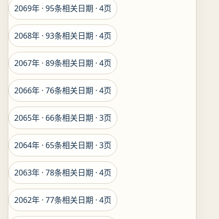
2069年 · 95条相关日期 · 4页
2068年 · 93条相关日期 · 4页
2067年 · 89条相关日期 · 4页
2066年 · 76条相关日期 · 4页
2065年 · 66条相关日期 · 3页
2064年 · 65条相关日期 · 3页
2063年 · 78条相关日期 · 4页
2062年 · 77条相关日期 · 4页