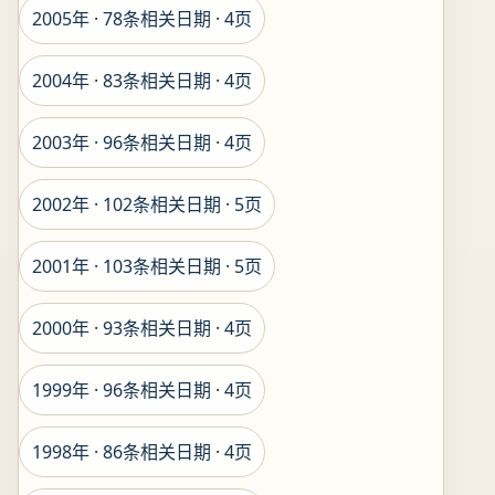
2005年 · 78条相关日期 · 4页
2004年 · 83条相关日期 · 4页
2003年 · 96条相关日期 · 4页
2002年 · 102条相关日期 · 5页
2001年 · 103条相关日期 · 5页
2000年 · 93条相关日期 · 4页
1999年 · 96条相关日期 · 4页
1998年 · 86条相关日期 · 4页