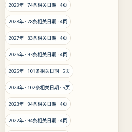
2029年 · 74条相关日期 · 4页
2028年 · 78条相关日期 · 4页
2027年 · 83条相关日期 · 4页
2026年 · 93条相关日期 · 4页
2025年 · 101条相关日期 · 5页
2024年 · 102条相关日期 · 5页
2023年 · 94条相关日期 · 4页
2022年 · 94条相关日期 · 4页