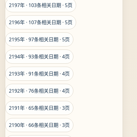
2197年 · 103条相关日期 · 5页
2196年 · 107条相关日期 · 5页
2195年 · 97条相关日期 · 5页
2194年 · 93条相关日期 · 4页
2193年 · 91条相关日期 · 4页
2192年 · 76条相关日期 · 4页
2191年 · 65条相关日期 · 3页
2190年 · 66条相关日期 · 3页