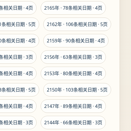
78条相关日期 · 4页
2165年 · 78条相关日期 · 4页
101条相关日期 · 5页
2162年 · 106条相关日期 · 5页
 90条相关日期 · 4页
2159年 · 90条相关日期 · 4页
68条相关日期 · 3页
2156年 · 63条相关日期 · 3页
77条相关日期 · 4页
2153年 · 80条相关日期 · 4页
103条相关日期 · 5页
2150年 · 103条相关日期 · 5页
93条相关日期 · 4页
2147年 · 89条相关日期 · 4页
67条相关日期 · 3页
2144年 · 66条相关日期 · 3页