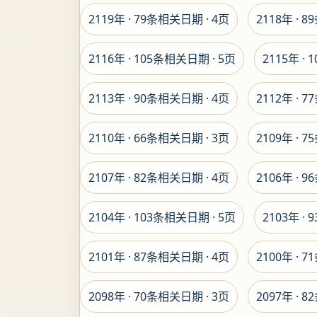
2119年 · 79条相关日期 · 4页
2118年 · 
2116年 · 105条相关日期 · 5页
2115年 ·
2113年 · 90条相关日期 · 4页
2112年 · 
2110年 · 66条相关日期 · 3页
2109年 · 
2107年 · 82条相关日期 · 4页
2106年 · 
2104年 · 103条相关日期 · 5页
2103年 ·
2101年 · 87条相关日期 · 4页
2100年 · 
2098年 · 70条相关日期 · 3页
2097年 · 