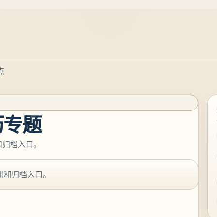
点
历专题
和归档入口。
期和归档入口。