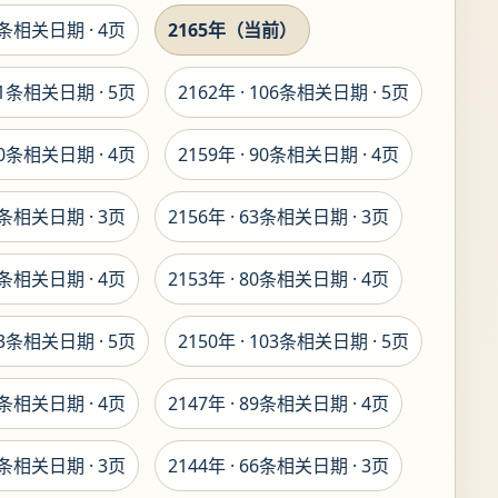
78条相关日期 · 4页
2165年（当前）
101条相关日期 · 5页
2162年 · 106条相关日期 · 5页
 90条相关日期 · 4页
2159年 · 90条相关日期 · 4页
68条相关日期 · 3页
2156年 · 63条相关日期 · 3页
77条相关日期 · 4页
2153年 · 80条相关日期 · 4页
103条相关日期 · 5页
2150年 · 103条相关日期 · 5页
93条相关日期 · 4页
2147年 · 89条相关日期 · 4页
67条相关日期 · 3页
2144年 · 66条相关日期 · 3页