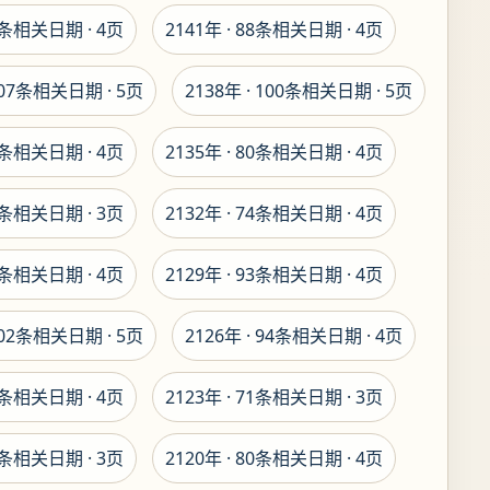
79条相关日期 · 4页
2141年 · 88条相关日期 · 4页
 107条相关日期 · 5页
2138年 · 100条相关日期 · 5页
91条相关日期 · 4页
2135年 · 80条相关日期 · 4页
64条相关日期 · 3页
2132年 · 74条相关日期 · 4页
83条相关日期 · 4页
2129年 · 93条相关日期 · 4页
 102条相关日期 · 5页
2126年 · 94条相关日期 · 4页
86条相关日期 · 4页
2123年 · 71条相关日期 · 3页
69条相关日期 · 3页
2120年 · 80条相关日期 · 4页