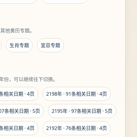
到其他黄历专题。
生肖专题
宜忌专题
他年份，可以继续往下切换。
79条相关日期 · 4页
2198年 · 91条相关日期 · 4页
 107条相关日期 · 5页
2195年 · 97条相关日期 · 5页
91条相关日期 · 4页
2192年 · 76条相关日期 · 4页