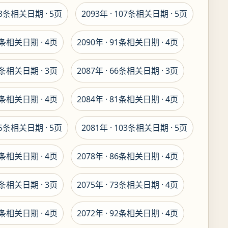
103条相关日期 · 5页
2093年 · 107条相关日期 · 5页
93条相关日期 · 4页
2090年 · 91条相关日期 · 4页
65条相关日期 · 3页
2087年 · 66条相关日期 · 3页
76条相关日期 · 4页
2084年 · 81条相关日期 · 4页
105条相关日期 · 5页
2081年 · 103条相关日期 · 5页
92条相关日期 · 4页
2078年 · 86条相关日期 · 4页
63条相关日期 · 3页
2075年 · 73条相关日期 · 4页
79条相关日期 · 4页
2072年 · 92条相关日期 · 4页