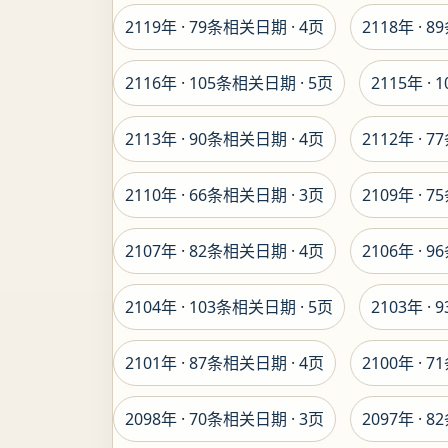
2119年 · 79条相关日期 · 4页
2118年 · 
2116年 · 105条相关日期 · 5页
2115年 ·
2113年 · 90条相关日期 · 4页
2112年 · 
2110年 · 66条相关日期 · 3页
2109年 · 
2107年 · 82条相关日期 · 4页
2106年 · 
2104年 · 103条相关日期 · 5页
2103年 ·
2101年 · 87条相关日期 · 4页
2100年 · 
2098年 · 70条相关日期 · 3页
2097年 · 