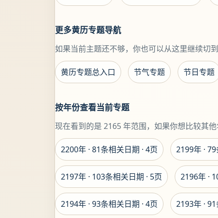
更多黄历专题导航
如果当前主题还不够，你也可以从这里继续切
黄历专题总入口
节气专题
节日专题
按年份查看当前专题
现在看到的是 2165 年范围，如果你想比较其
2200年 · 81条相关日期 · 4页
2199年 · 
2197年 · 103条相关日期 · 5页
2196年 ·
2194年 · 93条相关日期 · 4页
2193年 · 