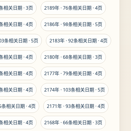
66条相关日期 · 3页
2189年 · 76条相关日期 · 4页
81条相关日期 · 4页
2186年 · 98条相关日期 · 5页
 103条相关日期 · 5页
2183年 · 92条相关日期 · 4页
86条相关日期 · 4页
2180年 · 68条相关日期 · 3页
73条相关日期 · 4页
2177年 · 79条相关日期 · 4页
92条相关日期 · 4页
2174年 · 103条相关日期 · 5页
 95条相关日期 · 4页
2171年 · 93条相关日期 · 4页
76条相关日期 · 4页
2168年 · 66条相关日期 · 3页