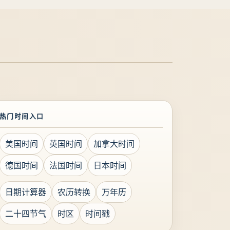
热门时间入口
美国时间
英国时间
加拿大时间
德国时间
法国时间
日本时间
日期计算器
农历转换
万年历
二十四节气
时区
时间戳