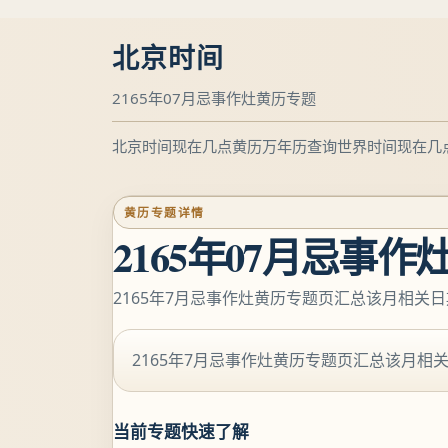
北京时间
2165年07月忌事作灶黄历专题
北京时间现在几点
黄历万年历查询
世界时间现在几
黄历专题详情
2165年07月忌事
2165年7月忌事作灶黄历专题页汇总该月相关
2165年7月忌事作灶黄历专题页汇总该月相
当前专题快速了解