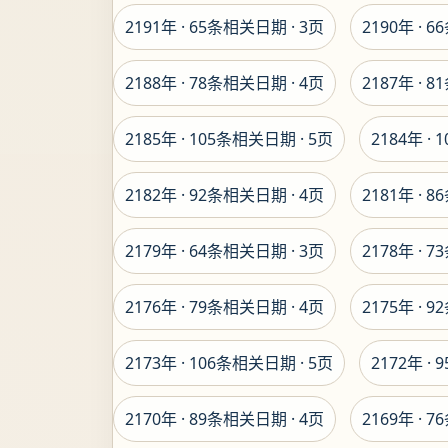
2191年 · 65条相关日期 · 3页
2190年 · 
2188年 · 78条相关日期 · 4页
2187年 · 
2185年 · 105条相关日期 · 5页
2184年 ·
2182年 · 92条相关日期 · 4页
2181年 · 
2179年 · 64条相关日期 · 3页
2178年 · 
2176年 · 79条相关日期 · 4页
2175年 · 
2173年 · 106条相关日期 · 5页
2172年 ·
2170年 · 89条相关日期 · 4页
2169年 · 