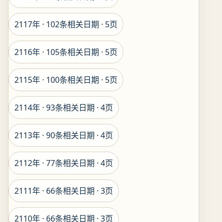
2117年 · 102条相关日期 · 5页
2116年 · 105条相关日期 · 5页
2115年 · 100条相关日期 · 5页
2114年 · 93条相关日期 · 4页
2113年 · 90条相关日期 · 4页
2112年 · 77条相关日期 · 4页
2111年 · 66条相关日期 · 3页
2110年 · 66条相关日期 · 3页