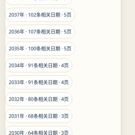
2037年 · 102条相关日期 · 5页
2036年 · 107条相关日期 · 5页
2035年 · 100条相关日期 · 5页
2034年 · 91条相关日期 · 4页
2033年 · 91条相关日期 · 4页
2032年 · 80条相关日期 · 4页
2031年 · 68条相关日期 · 3页
2030年 · 64条相关日期 · 3页