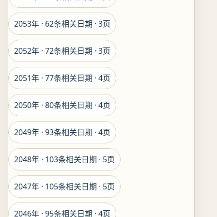
2053年 · 62条相关日期 · 3页
2052年 · 72条相关日期 · 3页
2051年 · 77条相关日期 · 4页
2050年 · 80条相关日期 · 4页
2049年 · 93条相关日期 · 4页
2048年 · 103条相关日期 · 5页
2047年 · 105条相关日期 · 5页
2046年 · 95条相关日期 · 4页