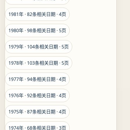
1981年 · 82条相关日期 · 4页
1980年 · 98条相关日期 · 5页
1979年 · 104条相关日期 · 5页
1978年 · 103条相关日期 · 5页
1977年 · 94条相关日期 · 4页
1976年 · 92条相关日期 · 4页
1975年 · 87条相关日期 · 4页
1974年 · 68条相关日期 · 3页