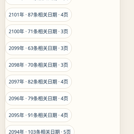
2101年 · 87条相关日期 · 4页
2100年 · 71条相关日期 · 3页
2099年 · 63条相关日期 · 3页
2098年 · 70条相关日期 · 3页
2097年 · 82条相关日期 · 4页
2096年 · 79条相关日期 · 4页
2095年 · 91条相关日期 · 4页
2094年 · 103条相关日期 · 5页