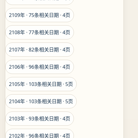
2109年 · 75条相关日期 · 4页
2108年 · 77条相关日期 · 4页
2107年 · 82条相关日期 · 4页
2106年 · 96条相关日期 · 4页
2105年 · 103条相关日期 · 5页
2104年 · 103条相关日期 · 5页
2103年 · 93条相关日期 · 4页
2102年 · 96条相关日期 · 4页