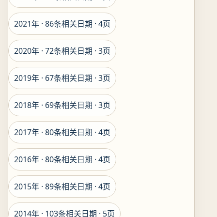
2021年 · 86条相关日期 · 4页
2020年 · 72条相关日期 · 3页
2019年 · 67条相关日期 · 3页
2018年 · 69条相关日期 · 3页
2017年 · 80条相关日期 · 4页
2016年 · 80条相关日期 · 4页
2015年 · 89条相关日期 · 4页
2014年 · 103条相关日期 · 5页