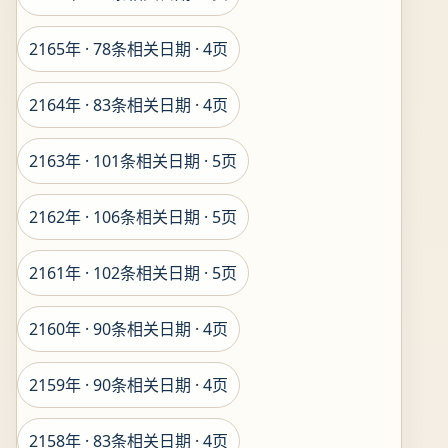
2165年 · 78条相关日期 · 4页
2164年 · 83条相关日期 · 4页
2163年 · 101条相关日期 · 5页
2162年 · 106条相关日期 · 5页
2161年 · 102条相关日期 · 5页
2160年 · 90条相关日期 · 4页
2159年 · 90条相关日期 · 4页
2158年 · 83条相关日期 · 4页