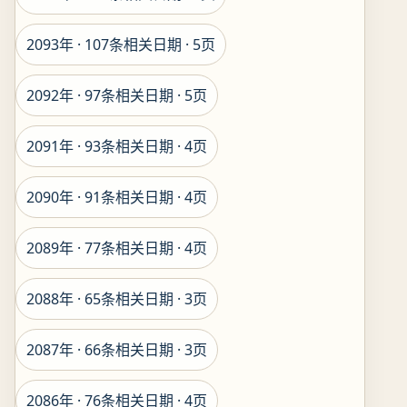
2093年 · 107条相关日期 · 5页
2092年 · 97条相关日期 · 5页
2091年 · 93条相关日期 · 4页
2090年 · 91条相关日期 · 4页
2089年 · 77条相关日期 · 4页
2088年 · 65条相关日期 · 3页
2087年 · 66条相关日期 · 3页
2086年 · 76条相关日期 · 4页