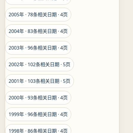
2005年 · 78条相关日期 · 4页
2004年 · 83条相关日期 · 4页
2003年 · 96条相关日期 · 4页
2002年 · 102条相关日期 · 5页
2001年 · 103条相关日期 · 5页
2000年 · 93条相关日期 · 4页
1999年 · 96条相关日期 · 4页
1998年 · 86条相关日期 · 4页