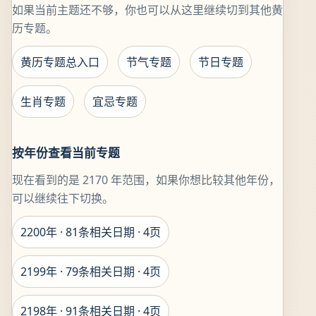
如果当前主题还不够，你也可以从这里继续切到其他黄
历专题。
黄历专题总入口
节气专题
节日专题
生肖专题
宜忌专题
按年份查看当前专题
现在看到的是 2170 年范围，如果你想比较其他年份，
可以继续往下切换。
2200年 · 81条相关日期 · 4页
2199年 · 79条相关日期 · 4页
2198年 · 91条相关日期 · 4页