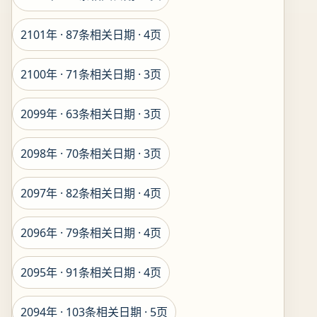
2101年 · 87条相关日期 · 4页
2100年 · 71条相关日期 · 3页
2099年 · 63条相关日期 · 3页
2098年 · 70条相关日期 · 3页
2097年 · 82条相关日期 · 4页
2096年 · 79条相关日期 · 4页
2095年 · 91条相关日期 · 4页
2094年 · 103条相关日期 · 5页