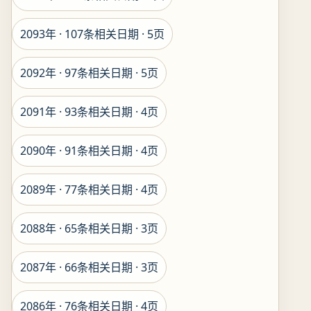
2093年 · 107条相关日期 · 5页
2092年 · 97条相关日期 · 5页
2091年 · 93条相关日期 · 4页
2090年 · 91条相关日期 · 4页
2089年 · 77条相关日期 · 4页
2088年 · 65条相关日期 · 3页
2087年 · 66条相关日期 · 3页
2086年 · 76条相关日期 · 4页