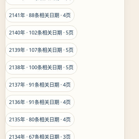
2141年 · 88条相关日期 · 4页
2140年 · 102条相关日期 · 5页
2139年 · 107条相关日期 · 5页
2138年 · 100条相关日期 · 5页
2137年 · 91条相关日期 · 4页
2136年 · 91条相关日期 · 4页
2135年 · 80条相关日期 · 4页
2134年 · 67条相关日期 · 3页