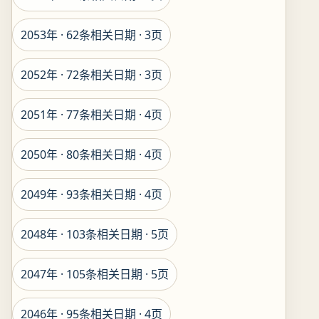
2053年 · 62条相关日期 · 3页
2052年 · 72条相关日期 · 3页
2051年 · 77条相关日期 · 4页
2050年 · 80条相关日期 · 4页
2049年 · 93条相关日期 · 4页
2048年 · 103条相关日期 · 5页
2047年 · 105条相关日期 · 5页
2046年 · 95条相关日期 · 4页