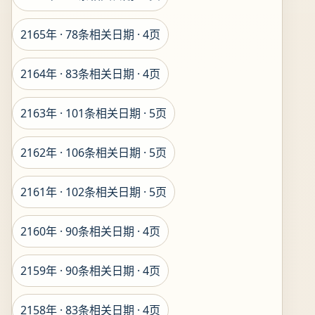
2165年 · 78条相关日期 · 4页
2164年 · 83条相关日期 · 4页
2163年 · 101条相关日期 · 5页
2162年 · 106条相关日期 · 5页
2161年 · 102条相关日期 · 5页
2160年 · 90条相关日期 · 4页
2159年 · 90条相关日期 · 4页
2158年 · 83条相关日期 · 4页