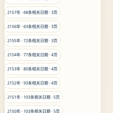
2157年 · 68条相关日期 · 3页
2156年 · 63条相关日期 · 3页
2155年 · 72条相关日期 · 3页
2154年 · 77条相关日期 · 4页
2153年 · 80条相关日期 · 4页
2152年 · 93条相关日期 · 4页
2151年 · 103条相关日期 · 5页
2150年 · 103条相关日期 · 5页