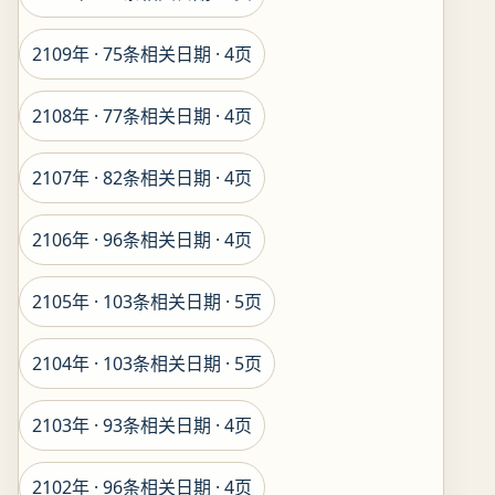
2109年 · 75条相关日期 · 4页
2108年 · 77条相关日期 · 4页
2107年 · 82条相关日期 · 4页
2106年 · 96条相关日期 · 4页
2105年 · 103条相关日期 · 5页
2104年 · 103条相关日期 · 5页
2103年 · 93条相关日期 · 4页
2102年 · 96条相关日期 · 4页