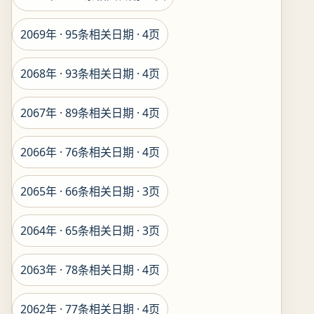
2069年 · 95条相关日期 · 4页
2068年 · 93条相关日期 · 4页
2067年 · 89条相关日期 · 4页
2066年 · 76条相关日期 · 4页
2065年 · 66条相关日期 · 3页
2064年 · 65条相关日期 · 3页
2063年 · 78条相关日期 · 4页
2062年 · 77条相关日期 · 4页