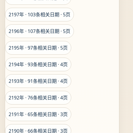
2197年 · 103条相关日期 · 5页
2196年 · 107条相关日期 · 5页
2195年 · 97条相关日期 · 5页
2194年 · 93条相关日期 · 4页
2193年 · 91条相关日期 · 4页
2192年 · 76条相关日期 · 4页
2191年 · 65条相关日期 · 3页
2190年 · 66条相关日期 · 3页