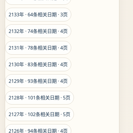
2133年 · 64条相关日期 · 3页
2132年 · 74条相关日期 · 4页
2131年 · 78条相关日期 · 4页
2130年 · 83条相关日期 · 4页
2129年 · 93条相关日期 · 4页
2128年 · 101条相关日期 · 5页
2127年 · 102条相关日期 · 5页
2126年 · 94条相关日期 · 4页