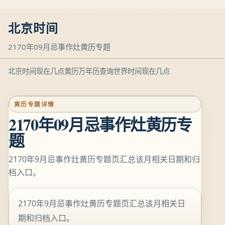
北京时间
2170年09月忌事作灶黄历专题
北京时间现在几点
黄历万年历查询
世界时间现在几点
黄历专题详情
2170年09月忌事作灶黄历专
题
2170年9月忌事作灶黄历专题页汇总该月相关日期和归
档入口。
2170年9月忌事作灶黄历专题页汇总该月相关日
期和归档入口。