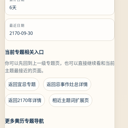
6天
最近日期
2170-09-30
当前专题相关入口
你可以先回到上一级专题页，也可以直接继续看和当前
主题最接近的页面。
返回宜忌专题
返回忌事作灶总详情
返回2170年详情
相近主题词扩展页
更多黄历专题导航