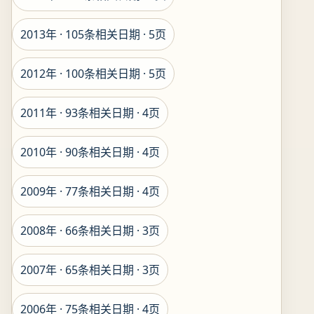
2013年 · 105条相关日期 · 5页
2012年 · 100条相关日期 · 5页
2011年 · 93条相关日期 · 4页
2010年 · 90条相关日期 · 4页
2009年 · 77条相关日期 · 4页
2008年 · 66条相关日期 · 3页
2007年 · 65条相关日期 · 3页
2006年 · 75条相关日期 · 4页