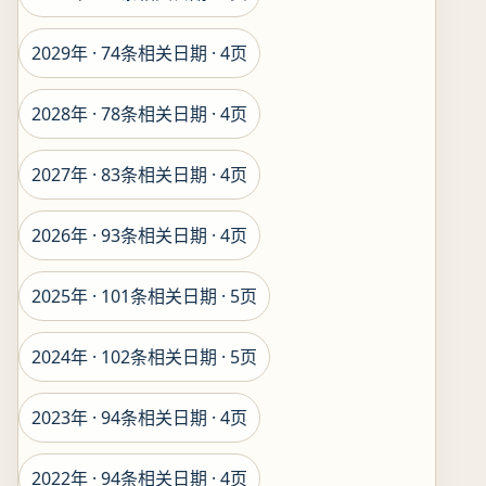
2029年 · 74条相关日期 · 4页
2028年 · 78条相关日期 · 4页
2027年 · 83条相关日期 · 4页
2026年 · 93条相关日期 · 4页
2025年 · 101条相关日期 · 5页
2024年 · 102条相关日期 · 5页
2023年 · 94条相关日期 · 4页
2022年 · 94条相关日期 · 4页