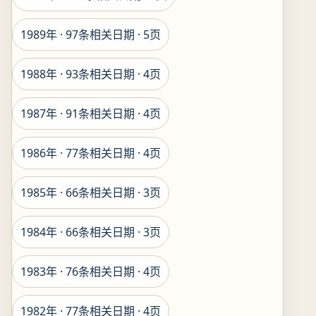
1989年 · 97条相关日期 · 5页
1988年 · 93条相关日期 · 4页
1987年 · 91条相关日期 · 4页
1986年 · 77条相关日期 · 4页
1985年 · 66条相关日期 · 3页
1984年 · 66条相关日期 · 3页
1983年 · 76条相关日期 · 4页
1982年 · 77条相关日期 · 4页