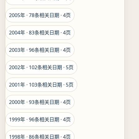
2005年 · 78条相关日期 · 4页
2004年 · 83条相关日期 · 4页
2003年 · 96条相关日期 · 4页
2002年 · 102条相关日期 · 5页
2001年 · 103条相关日期 · 5页
2000年 · 93条相关日期 · 4页
1999年 · 96条相关日期 · 4页
1998年 · 86条相关日期 · 4页