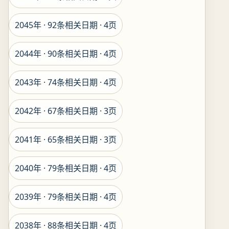
2045年 · 92条相关日期 · 4页
2044年 · 90条相关日期 · 4页
2043年 · 74条相关日期 · 4页
2042年 · 67条相关日期 · 3页
2041年 · 65条相关日期 · 3页
2040年 · 79条相关日期 · 4页
2039年 · 79条相关日期 · 4页
2038年 · 88条相关日期 · 4页