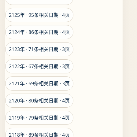
2125年 · 95条相关日期 · 4页
2124年 · 86条相关日期 · 4页
2123年 · 71条相关日期 · 3页
2122年 · 67条相关日期 · 3页
2121年 · 69条相关日期 · 3页
2120年 · 80条相关日期 · 4页
2119年 · 79条相关日期 · 4页
2118年 · 89条相关日期 · 4页