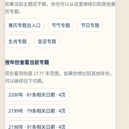
如果当前主题还不够，你也可以从这里继续切到其他黄
历专题。
黄历专题总入口
节气专题
节日专题
生肖专题
宜忌专题
按年份查看当前专题
现在看到的是 2171 年范围，如果你想比较其他年份，
可以继续往下切换。
2200年 · 81条相关日期 · 4页
2199年 · 79条相关日期 · 4页
2198年 · 91条相关日期 · 4页