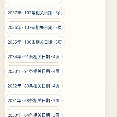
2037年 · 102条相关日期 · 5页
2036年 · 107条相关日期 · 5页
2035年 · 100条相关日期 · 5页
2034年 · 91条相关日期 · 4页
2033年 · 91条相关日期 · 4页
2032年 · 80条相关日期 · 4页
2031年 · 68条相关日期 · 3页
2030年 · 64条相关日期 · 3页