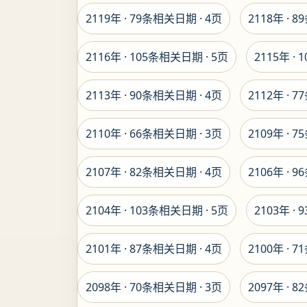
2119年 · 79条相关日期 · 4页
2118年 · 
2116年 · 105条相关日期 · 5页
2115年 ·
2113年 · 90条相关日期 · 4页
2112年 · 
2110年 · 66条相关日期 · 3页
2109年 · 
2107年 · 82条相关日期 · 4页
2106年 · 
2104年 · 103条相关日期 · 5页
2103年 ·
2101年 · 87条相关日期 · 4页
2100年 · 
2098年 · 70条相关日期 · 3页
2097年 · 