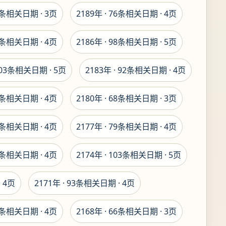
66条相关日期 · 3页
2189年 · 76条相关日期 · 4页
81条相关日期 · 4页
2186年 · 98条相关日期 · 5页
 103条相关日期 · 5页
2183年 · 92条相关日期 · 4页
86条相关日期 · 4页
2180年 · 68条相关日期 · 3页
73条相关日期 · 4页
2177年 · 79条相关日期 · 4页
92条相关日期 · 4页
2174年 · 103条相关日期 · 5页
· 4页
2171年 · 93条相关日期 · 4页
76条相关日期 · 4页
2168年 · 66条相关日期 · 3页