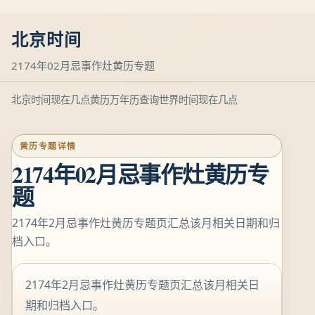
北京时间
2174年02月忌事作灶黄历专题
北京时间现在几点
黄历万年历查询
世界时间现在几点
黄历专题详情
2174年02月忌事作灶黄历专
题
2174年2月忌事作灶黄历专题页汇总该月相关日期和归
档入口。
2174年2月忌事作灶黄历专题页汇总该月相关日
期和归档入口。