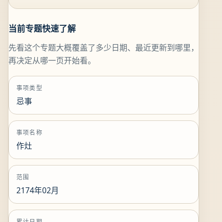
当前专题快速了解
先看这个专题大概覆盖了多少日期、最近更新到哪里，
再决定从哪一页开始看。
事项类型
忌事
事项名称
作灶
范围
2174年02月
累计日期