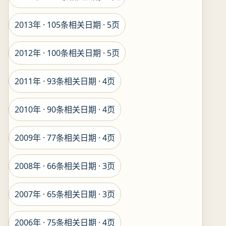
2013年 · 105条相关日期 · 5页
2012年 · 100条相关日期 · 5页
2011年 · 93条相关日期 · 4页
2010年 · 90条相关日期 · 4页
2009年 · 77条相关日期 · 4页
2008年 · 66条相关日期 · 3页
2007年 · 65条相关日期 · 3页
2006年 · 75条相关日期 · 4页