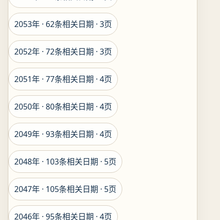
2053年 · 62条相关日期 · 3页
2052年 · 72条相关日期 · 3页
2051年 · 77条相关日期 · 4页
2050年 · 80条相关日期 · 4页
2049年 · 93条相关日期 · 4页
2048年 · 103条相关日期 · 5页
2047年 · 105条相关日期 · 5页
2046年 · 95条相关日期 · 4页