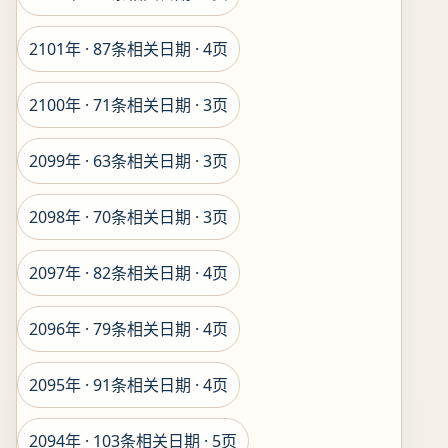
2101年 · 87条相关日期 · 4页
2100年 · 71条相关日期 · 3页
2099年 · 63条相关日期 · 3页
2098年 · 70条相关日期 · 3页
2097年 · 82条相关日期 · 4页
2096年 · 79条相关日期 · 4页
2095年 · 91条相关日期 · 4页
2094年 · 103条相关日期 · 5页