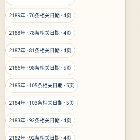
2189年 · 76条相关日期 · 4页
2188年 · 78条相关日期 · 4页
2187年 · 81条相关日期 · 4页
2186年 · 98条相关日期 · 5页
2185年 · 105条相关日期 · 5页
2184年 · 103条相关日期 · 5页
2183年 · 92条相关日期 · 4页
2182年 · 92条相关日期 · 4页