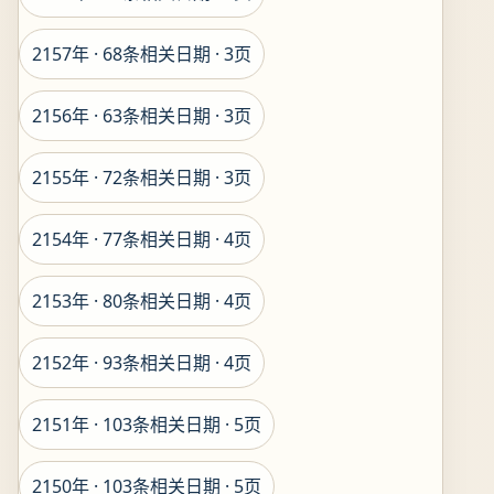
2157年 · 68条相关日期 · 3页
2156年 · 63条相关日期 · 3页
2155年 · 72条相关日期 · 3页
2154年 · 77条相关日期 · 4页
2153年 · 80条相关日期 · 4页
2152年 · 93条相关日期 · 4页
2151年 · 103条相关日期 · 5页
2150年 · 103条相关日期 · 5页