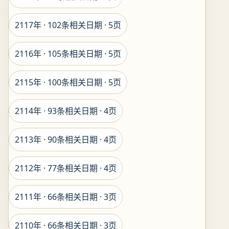
2117年 · 102条相关日期 · 5页
2116年 · 105条相关日期 · 5页
2115年 · 100条相关日期 · 5页
2114年 · 93条相关日期 · 4页
2113年 · 90条相关日期 · 4页
2112年 · 77条相关日期 · 4页
2111年 · 66条相关日期 · 3页
2110年 · 66条相关日期 · 3页