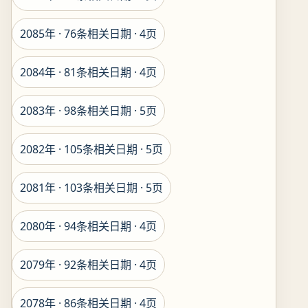
2085年 · 76条相关日期 · 4页
2084年 · 81条相关日期 · 4页
2083年 · 98条相关日期 · 5页
2082年 · 105条相关日期 · 5页
2081年 · 103条相关日期 · 5页
2080年 · 94条相关日期 · 4页
2079年 · 92条相关日期 · 4页
2078年 · 86条相关日期 · 4页