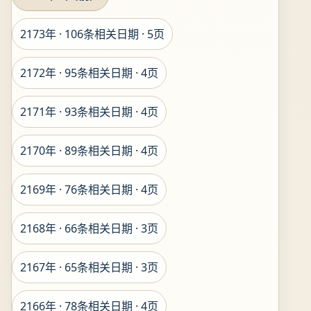
2173年 · 106条相关日期 · 5页
2172年 · 95条相关日期 · 4页
2171年 · 93条相关日期 · 4页
2170年 · 89条相关日期 · 4页
2169年 · 76条相关日期 · 4页
2168年 · 66条相关日期 · 3页
2167年 · 65条相关日期 · 3页
2166年 · 78条相关日期 · 4页