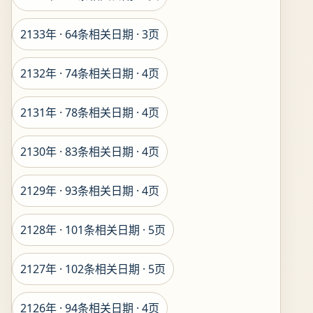
2133年 · 64条相关日期 · 3页
2132年 · 74条相关日期 · 4页
2131年 · 78条相关日期 · 4页
2130年 · 83条相关日期 · 4页
2129年 · 93条相关日期 · 4页
2128年 · 101条相关日期 · 5页
2127年 · 102条相关日期 · 5页
2126年 · 94条相关日期 · 4页