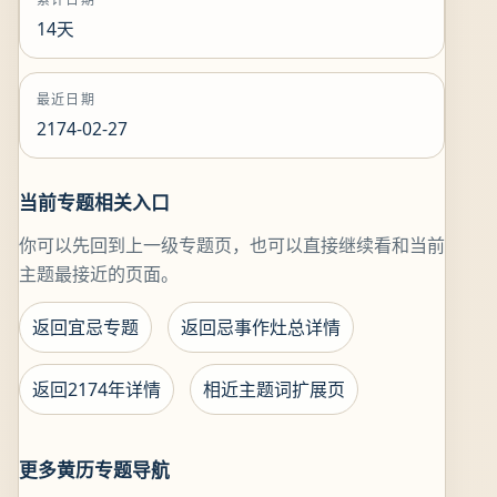
14天
最近日期
2174-02-27
当前专题相关入口
你可以先回到上一级专题页，也可以直接继续看和当前
主题最接近的页面。
返回宜忌专题
返回忌事作灶总详情
返回2174年详情
相近主题词扩展页
更多黄历专题导航