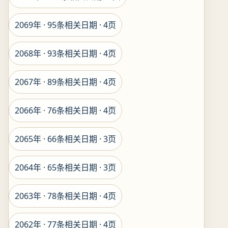
2069年 · 95条相关日期 · 4页
2068年 · 93条相关日期 · 4页
2067年 · 89条相关日期 · 4页
2066年 · 76条相关日期 · 4页
2065年 · 66条相关日期 · 3页
2064年 · 65条相关日期 · 3页
2063年 · 78条相关日期 · 4页
2062年 · 77条相关日期 · 4页