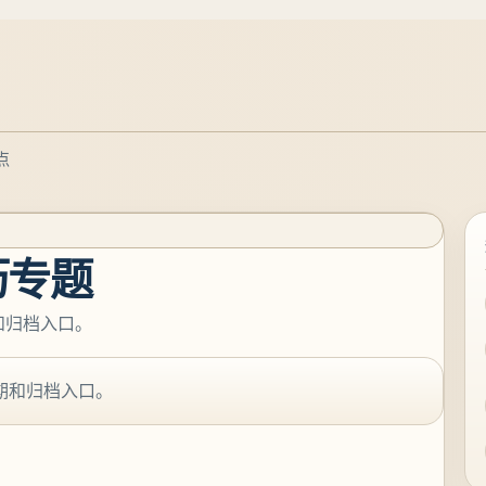
点
历专题
和归档入口。
期和归档入口。