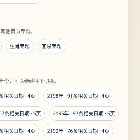
到其他黄历专题。
生肖专题
宜忌专题
他年份，可以继续往下切换。
79条相关日期 · 4页
2198年 · 91条相关日期 · 4页
 107条相关日期 · 5页
2195年 · 97条相关日期 · 5页
91条相关日期 · 4页
2192年 · 76条相关日期 · 4页