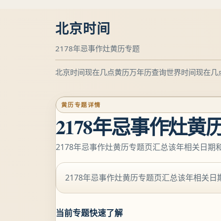
北京时间
2178年忌事作灶黄历专题
北京时间现在几点
黄历万年历查询
世界时间现在几
黄历专题详情
2178年忌事作灶黄
2178年忌事作灶黄历专题页汇总该年相关日期
2178年忌事作灶黄历专题页汇总该年相关日
当前专题快速了解