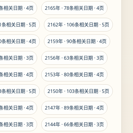
78条相关日期 · 4页
2165年 · 78条相关日期 · 4页
101条相关日期 · 5页
2162年 · 106条相关日期 · 5页
 90条相关日期 · 4页
2159年 · 90条相关日期 · 4页
68条相关日期 · 3页
2156年 · 63条相关日期 · 3页
77条相关日期 · 4页
2153年 · 80条相关日期 · 4页
103条相关日期 · 5页
2150年 · 103条相关日期 · 5页
93条相关日期 · 4页
2147年 · 89条相关日期 · 4页
67条相关日期 · 3页
2144年 · 66条相关日期 · 3页