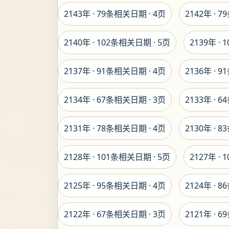
2143年 · 79条相关日期 · 4页
2142年 · 
2140年 · 102条相关日期 · 5页
2139年 ·
2137年 · 91条相关日期 · 4页
2136年 · 
2134年 · 67条相关日期 · 3页
2133年 · 
2131年 · 78条相关日期 · 4页
2130年 · 
2128年 · 101条相关日期 · 5页
2127年 ·
2125年 · 95条相关日期 · 4页
2124年 · 
2122年 · 67条相关日期 · 3页
2121年 · 