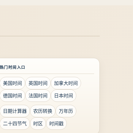
热门时间入口
美国时间
英国时间
加拿大时间
德国时间
法国时间
日本时间
日期计算器
农历转换
万年历
二十四节气
时区
时间戳