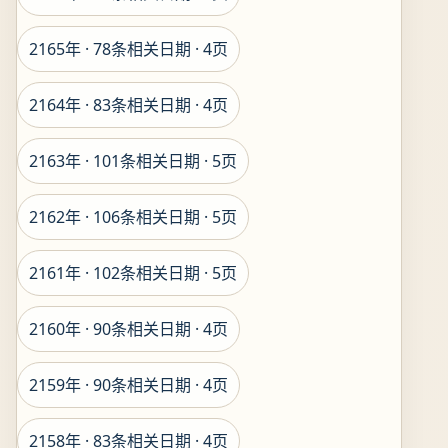
2165年 · 78条相关日期 · 4页
2164年 · 83条相关日期 · 4页
2163年 · 101条相关日期 · 5页
2162年 · 106条相关日期 · 5页
2161年 · 102条相关日期 · 5页
2160年 · 90条相关日期 · 4页
2159年 · 90条相关日期 · 4页
2158年 · 83条相关日期 · 4页