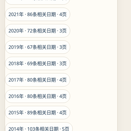
2021年 · 86条相关日期 · 4页
2020年 · 72条相关日期 · 3页
2019年 · 67条相关日期 · 3页
2018年 · 69条相关日期 · 3页
2017年 · 80条相关日期 · 4页
2016年 · 80条相关日期 · 4页
2015年 · 89条相关日期 · 4页
2014年 · 103条相关日期 · 5页