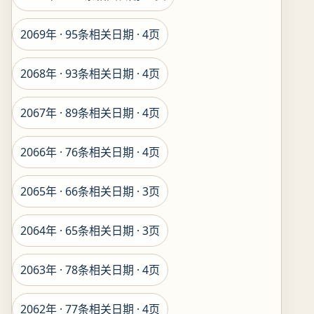
2069年 · 95条相关日期 · 4页
2068年 · 93条相关日期 · 4页
2067年 · 89条相关日期 · 4页
2066年 · 76条相关日期 · 4页
2065年 · 66条相关日期 · 3页
2064年 · 65条相关日期 · 3页
2063年 · 78条相关日期 · 4页
2062年 · 77条相关日期 · 4页