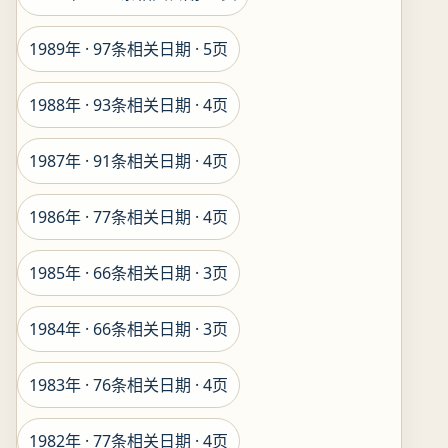
1989年 · 97条相关日期 · 5页
1988年 · 93条相关日期 · 4页
1987年 · 91条相关日期 · 4页
1986年 · 77条相关日期 · 4页
1985年 · 66条相关日期 · 3页
1984年 · 66条相关日期 · 3页
1983年 · 76条相关日期 · 4页
1982年 · 77条相关日期 · 4页