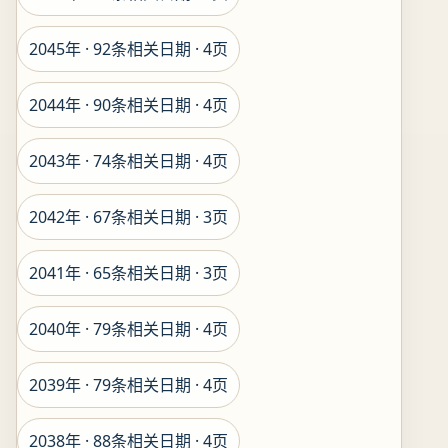
2045年 · 92条相关日期 · 4页
2044年 · 90条相关日期 · 4页
2043年 · 74条相关日期 · 4页
2042年 · 67条相关日期 · 3页
2041年 · 65条相关日期 · 3页
2040年 · 79条相关日期 · 4页
2039年 · 79条相关日期 · 4页
2038年 · 88条相关日期 · 4页