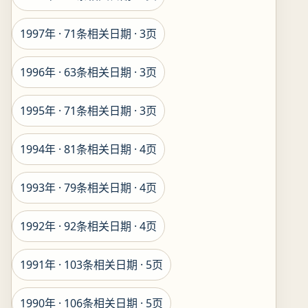
1997年 · 71条相关日期 · 3页
1996年 · 63条相关日期 · 3页
1995年 · 71条相关日期 · 3页
1994年 · 81条相关日期 · 4页
1993年 · 79条相关日期 · 4页
1992年 · 92条相关日期 · 4页
1991年 · 103条相关日期 · 5页
1990年 · 106条相关日期 · 5页