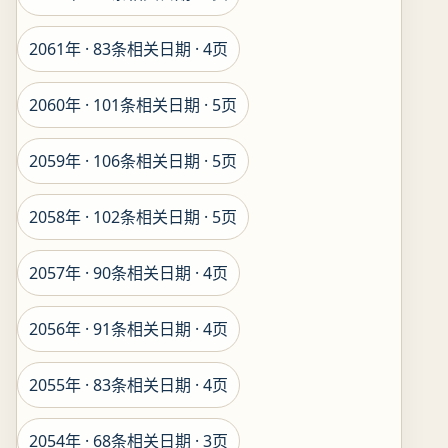
2061年 · 83条相关日期 · 4页
2060年 · 101条相关日期 · 5页
2059年 · 106条相关日期 · 5页
2058年 · 102条相关日期 · 5页
2057年 · 90条相关日期 · 4页
2056年 · 91条相关日期 · 4页
2055年 · 83条相关日期 · 4页
2054年 · 68条相关日期 · 3页