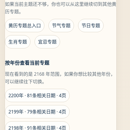
如果当前主题还不够，你也可以从这里继续切到其他黄
历专题。
黄历专题总入口
节气专题
节日专题
生肖专题
宜忌专题
按年份查看当前专题
现在看到的是 2168 年范围，如果你想比较其他年份，
可以继续往下切换。
2200年 · 81条相关日期 · 4页
2199年 · 79条相关日期 · 4页
2198年 · 91条相关日期 · 4页