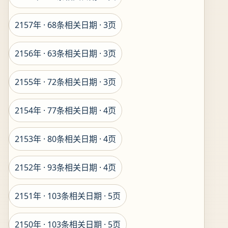
2157年 · 68条相关日期 · 3页
2156年 · 63条相关日期 · 3页
2155年 · 72条相关日期 · 3页
2154年 · 77条相关日期 · 4页
2153年 · 80条相关日期 · 4页
2152年 · 93条相关日期 · 4页
2151年 · 103条相关日期 · 5页
2150年 · 103条相关日期 · 5页