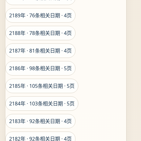
2189年 · 76条相关日期 · 4页
2188年 · 78条相关日期 · 4页
2187年 · 81条相关日期 · 4页
2186年 · 98条相关日期 · 5页
2185年 · 105条相关日期 · 5页
2184年 · 103条相关日期 · 5页
2183年 · 92条相关日期 · 4页
2182年 · 92条相关日期 · 4页