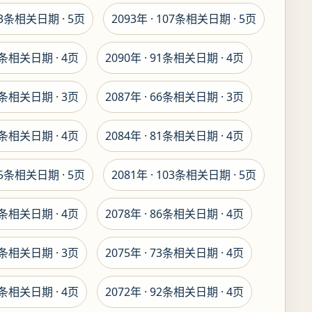
103条相关日期 · 5页
2093年 · 107条相关日期 · 5页
93条相关日期 · 4页
2090年 · 91条相关日期 · 4页
65条相关日期 · 3页
2087年 · 66条相关日期 · 3页
76条相关日期 · 4页
2084年 · 81条相关日期 · 4页
105条相关日期 · 5页
2081年 · 103条相关日期 · 5页
92条相关日期 · 4页
2078年 · 86条相关日期 · 4页
63条相关日期 · 3页
2075年 · 73条相关日期 · 4页
79条相关日期 · 4页
2072年 · 92条相关日期 · 4页