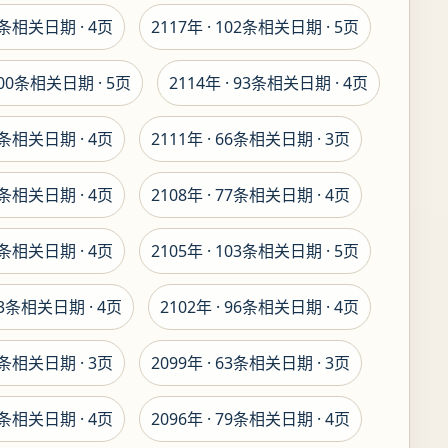
89条相关日期 · 4页
2117年 · 102条相关日期 · 5页
 100条相关日期 · 5页
2114年 · 93条相关日期 · 4页
77条相关日期 · 4页
2111年 · 66条相关日期 · 3页
75条相关日期 · 4页
2108年 · 77条相关日期 · 4页
96条相关日期 · 4页
2105年 · 103条相关日期 · 5页
 93条相关日期 · 4页
2102年 · 96条相关日期 · 4页
71条相关日期 · 3页
2099年 · 63条相关日期 · 3页
82条相关日期 · 4页
2096年 · 79条相关日期 · 4页