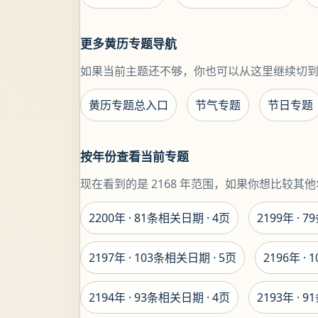
更多黄历专题导航
如果当前主题还不够，你也可以从这里继续切
黄历专题总入口
节气专题
节日专题
按年份查看当前专题
现在看到的是 2168 年范围，如果你想比较其
2200年 · 81条相关日期 · 4页
2199年 · 
2197年 · 103条相关日期 · 5页
2196年 ·
2194年 · 93条相关日期 · 4页
2193年 · 