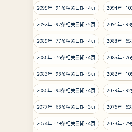
2095年 · 91条相关日期 · 4页
2094年 · 
2092年 · 97条相关日期 · 5页
2091年 · 
2089年 · 77条相关日期 · 4页
2088年 · 
2086年 · 76条相关日期 · 4页
2085年 · 
2083年 · 98条相关日期 · 5页
2082年 · 
2080年 · 94条相关日期 · 4页
2079年 · 
2077年 · 68条相关日期 · 3页
2076年 · 
2074年 · 79条相关日期 · 4页
2073年 · 