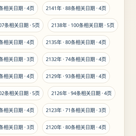
79条相关日期 · 4页
2141年 · 88条相关日期 · 4页
 107条相关日期 · 5页
2138年 · 100条相关日期 · 5页
91条相关日期 · 4页
2135年 · 80条相关日期 · 4页
64条相关日期 · 3页
2132年 · 74条相关日期 · 4页
83条相关日期 · 4页
2129年 · 93条相关日期 · 4页
 102条相关日期 · 5页
2126年 · 94条相关日期 · 4页
86条相关日期 · 4页
2123年 · 71条相关日期 · 3页
69条相关日期 · 3页
2120年 · 80条相关日期 · 4页