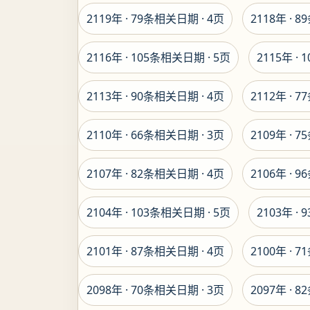
2119年 · 79条相关日期 · 4页
2118年 · 
2116年 · 105条相关日期 · 5页
2115年 ·
2113年 · 90条相关日期 · 4页
2112年 · 
2110年 · 66条相关日期 · 3页
2109年 · 
2107年 · 82条相关日期 · 4页
2106年 · 
2104年 · 103条相关日期 · 5页
2103年 ·
2101年 · 87条相关日期 · 4页
2100年 · 
2098年 · 70条相关日期 · 3页
2097年 · 