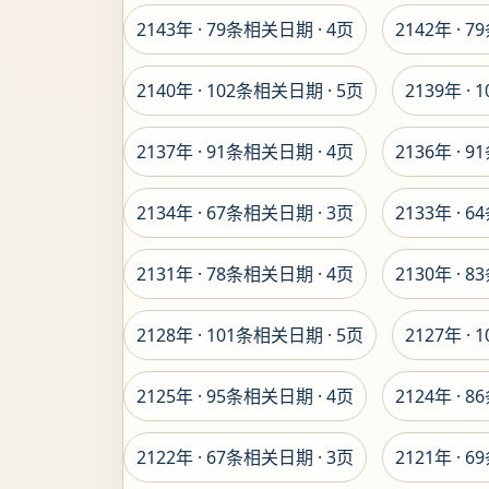
2143年 · 79条相关日期 · 4页
2142年 · 
2140年 · 102条相关日期 · 5页
2139年 ·
2137年 · 91条相关日期 · 4页
2136年 · 
2134年 · 67条相关日期 · 3页
2133年 · 
2131年 · 78条相关日期 · 4页
2130年 · 
2128年 · 101条相关日期 · 5页
2127年 ·
2125年 · 95条相关日期 · 4页
2124年 · 
2122年 · 67条相关日期 · 3页
2121年 · 