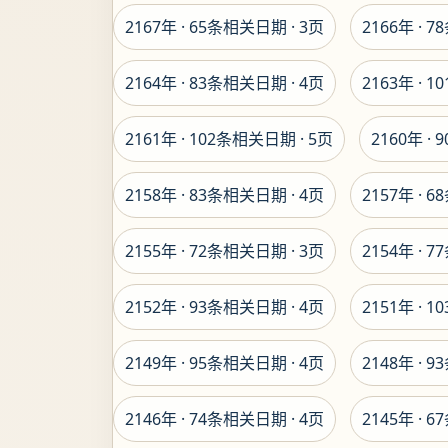
2167年 · 65条相关日期 · 3页
2166年 · 
2164年 · 83条相关日期 · 4页
2163年 · 
2161年 · 102条相关日期 · 5页
2160年 ·
2158年 · 83条相关日期 · 4页
2157年 · 
2155年 · 72条相关日期 · 3页
2154年 · 
2152年 · 93条相关日期 · 4页
2151年 · 
2149年 · 95条相关日期 · 4页
2148年 · 
2146年 · 74条相关日期 · 4页
2145年 · 