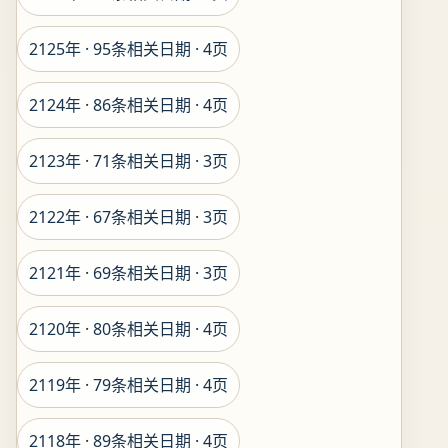
2125年 · 95条相关日期 · 4页
2124年 · 86条相关日期 · 4页
2123年 · 71条相关日期 · 3页
2122年 · 67条相关日期 · 3页
2121年 · 69条相关日期 · 3页
2120年 · 80条相关日期 · 4页
2119年 · 79条相关日期 · 4页
2118年 · 89条相关日期 · 4页