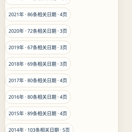
2021年 · 86条相关日期 · 4页
2020年 · 72条相关日期 · 3页
2019年 · 67条相关日期 · 3页
2018年 · 69条相关日期 · 3页
2017年 · 80条相关日期 · 4页
2016年 · 80条相关日期 · 4页
2015年 · 89条相关日期 · 4页
2014年 · 103条相关日期 · 5页