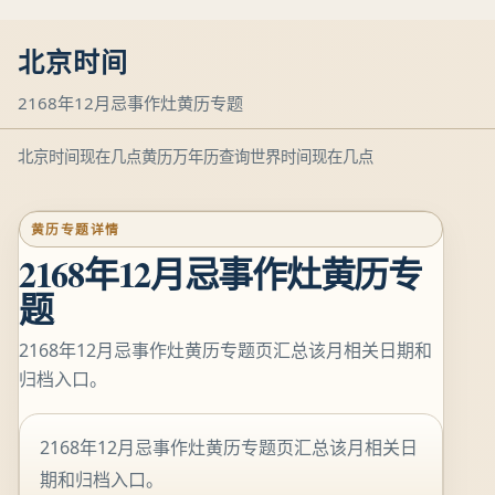
北京时间
2168年12月忌事作灶黄历专题
北京时间现在几点
黄历万年历查询
世界时间现在几点
黄历专题详情
2168年12月忌事作灶黄历专
题
2168年12月忌事作灶黄历专题页汇总该月相关日期和
归档入口。
2168年12月忌事作灶黄历专题页汇总该月相关日
期和归档入口。