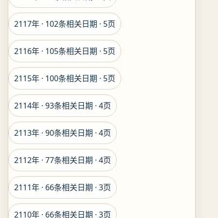
2117年 · 102条相关日期 · 5页
2116年 · 105条相关日期 · 5页
2115年 · 100条相关日期 · 5页
2114年 · 93条相关日期 · 4页
2113年 · 90条相关日期 · 4页
2112年 · 77条相关日期 · 4页
2111年 · 66条相关日期 · 3页
2110年 · 66条相关日期 · 3页