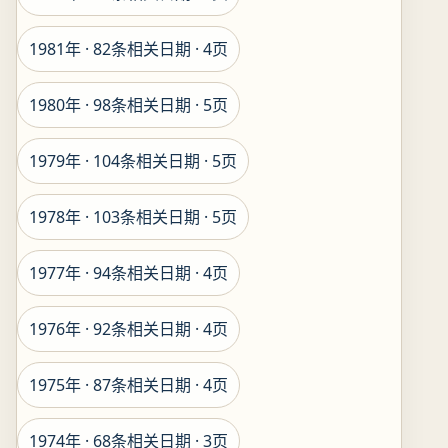
1981年 · 82条相关日期 · 4页
1980年 · 98条相关日期 · 5页
1979年 · 104条相关日期 · 5页
1978年 · 103条相关日期 · 5页
1977年 · 94条相关日期 · 4页
1976年 · 92条相关日期 · 4页
1975年 · 87条相关日期 · 4页
1974年 · 68条相关日期 · 3页