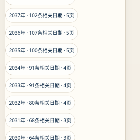
2037年 · 102条相关日期 · 5页
2036年 · 107条相关日期 · 5页
2035年 · 100条相关日期 · 5页
2034年 · 91条相关日期 · 4页
2033年 · 91条相关日期 · 4页
2032年 · 80条相关日期 · 4页
2031年 · 68条相关日期 · 3页
2030年 · 64条相关日期 · 3页