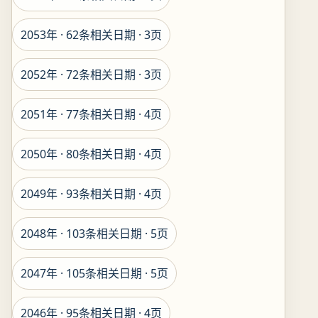
2053年 · 62条相关日期 · 3页
2052年 · 72条相关日期 · 3页
2051年 · 77条相关日期 · 4页
2050年 · 80条相关日期 · 4页
2049年 · 93条相关日期 · 4页
2048年 · 103条相关日期 · 5页
2047年 · 105条相关日期 · 5页
2046年 · 95条相关日期 · 4页