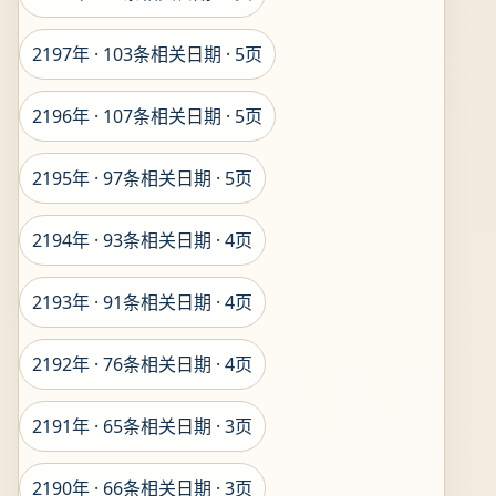
2197年 · 103条相关日期 · 5页
2196年 · 107条相关日期 · 5页
2195年 · 97条相关日期 · 5页
2194年 · 93条相关日期 · 4页
2193年 · 91条相关日期 · 4页
2192年 · 76条相关日期 · 4页
2191年 · 65条相关日期 · 3页
2190年 · 66条相关日期 · 3页