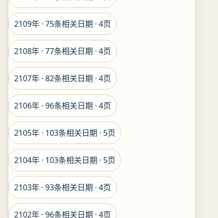
2109年 · 75条相关日期 · 4页
2108年 · 77条相关日期 · 4页
2107年 · 82条相关日期 · 4页
2106年 · 96条相关日期 · 4页
2105年 · 103条相关日期 · 5页
2104年 · 103条相关日期 · 5页
2103年 · 93条相关日期 · 4页
2102年 · 96条相关日期 · 4页