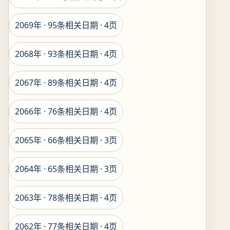
2069年 · 95条相关日期 · 4页
2068年 · 93条相关日期 · 4页
2067年 · 89条相关日期 · 4页
2066年 · 76条相关日期 · 4页
2065年 · 66条相关日期 · 3页
2064年 · 65条相关日期 · 3页
2063年 · 78条相关日期 · 4页
2062年 · 77条相关日期 · 4页