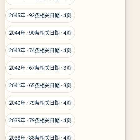
2045年 · 92条相关日期 · 4页
2044年 · 90条相关日期 · 4页
2043年 · 74条相关日期 · 4页
2042年 · 67条相关日期 · 3页
2041年 · 65条相关日期 · 3页
2040年 · 79条相关日期 · 4页
2039年 · 79条相关日期 · 4页
2038年 · 88条相关日期 · 4页