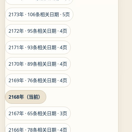
2173年 · 106条相关日期 · 5页
2172年 · 95条相关日期 · 4页
2171年 · 93条相关日期 · 4页
2170年 · 89条相关日期 · 4页
2169年 · 76条相关日期 · 4页
2168年（当前）
2167年 · 65条相关日期 · 3页
2166年 · 78条相关日期 · 4页