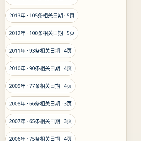
2013年 · 105条相关日期 · 5页
2012年 · 100条相关日期 · 5页
2011年 · 93条相关日期 · 4页
2010年 · 90条相关日期 · 4页
2009年 · 77条相关日期 · 4页
2008年 · 66条相关日期 · 3页
2007年 · 65条相关日期 · 3页
2006年 · 75条相关日期 · 4页