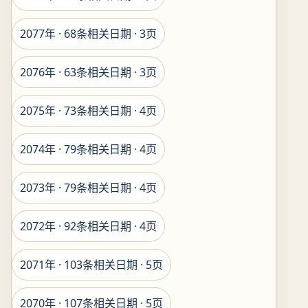
2077年 · 68条相关日期 · 3页
2076年 · 63条相关日期 · 3页
2075年 · 73条相关日期 · 4页
2074年 · 79条相关日期 · 4页
2073年 · 79条相关日期 · 4页
2072年 · 92条相关日期 · 4页
2071年 · 103条相关日期 · 5页
2070年 · 107条相关日期 · 5页