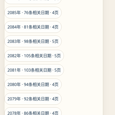
2085年 · 76条相关日期 · 4页
2084年 · 81条相关日期 · 4页
2083年 · 98条相关日期 · 5页
2082年 · 105条相关日期 · 5页
2081年 · 103条相关日期 · 5页
2080年 · 94条相关日期 · 4页
2079年 · 92条相关日期 · 4页
2078年 · 86条相关日期 · 4页