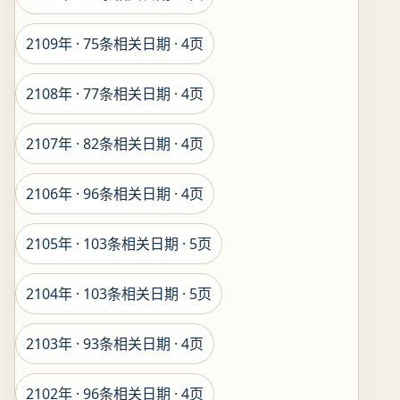
2109年 · 75条相关日期 · 4页
2108年 · 77条相关日期 · 4页
2107年 · 82条相关日期 · 4页
2106年 · 96条相关日期 · 4页
2105年 · 103条相关日期 · 5页
2104年 · 103条相关日期 · 5页
2103年 · 93条相关日期 · 4页
2102年 · 96条相关日期 · 4页