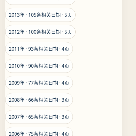
2013年 · 105条相关日期 · 5页
2012年 · 100条相关日期 · 5页
2011年 · 93条相关日期 · 4页
2010年 · 90条相关日期 · 4页
2009年 · 77条相关日期 · 4页
2008年 · 66条相关日期 · 3页
2007年 · 65条相关日期 · 3页
2006年 · 75条相关日期 · 4页