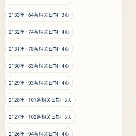
2133年 · 64条相关日期 · 3页
2132年 · 74条相关日期 · 4页
2131年 · 78条相关日期 · 4页
2130年 · 83条相关日期 · 4页
2129年 · 93条相关日期 · 4页
2128年 · 101条相关日期 · 5页
2127年 · 102条相关日期 · 5页
2126年 · 94条相关日期 · 4页