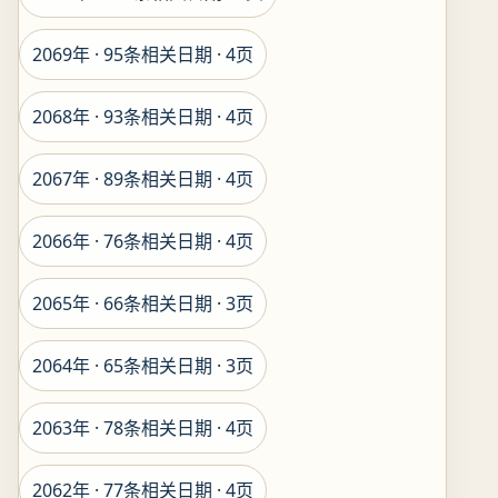
2069年 · 95条相关日期 · 4页
2068年 · 93条相关日期 · 4页
2067年 · 89条相关日期 · 4页
2066年 · 76条相关日期 · 4页
2065年 · 66条相关日期 · 3页
2064年 · 65条相关日期 · 3页
2063年 · 78条相关日期 · 4页
2062年 · 77条相关日期 · 4页