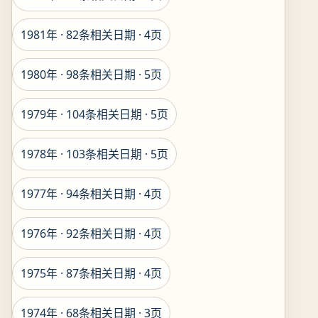
1981年 · 82条相关日期 · 4页
1980年 · 98条相关日期 · 5页
1979年 · 104条相关日期 · 5页
1978年 · 103条相关日期 · 5页
1977年 · 94条相关日期 · 4页
1976年 · 92条相关日期 · 4页
1975年 · 87条相关日期 · 4页
1974年 · 68条相关日期 · 3页