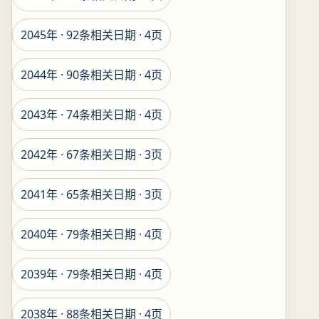
2045年 · 92条相关日期 · 4页
2044年 · 90条相关日期 · 4页
2043年 · 74条相关日期 · 4页
2042年 · 67条相关日期 · 3页
2041年 · 65条相关日期 · 3页
2040年 · 79条相关日期 · 4页
2039年 · 79条相关日期 · 4页
2038年 · 88条相关日期 · 4页