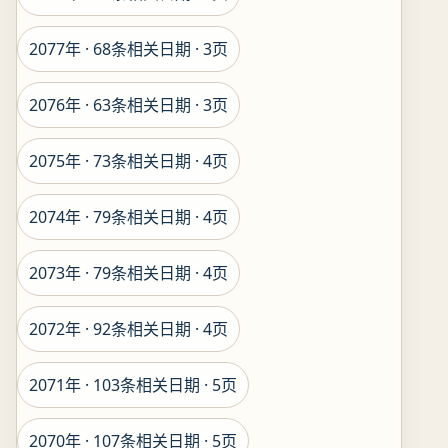
2077年 · 68条相关日期 · 3页
2076年 · 63条相关日期 · 3页
2075年 · 73条相关日期 · 4页
2074年 · 79条相关日期 · 4页
2073年 · 79条相关日期 · 4页
2072年 · 92条相关日期 · 4页
2071年 · 103条相关日期 · 5页
2070年 · 107条相关日期 · 5页