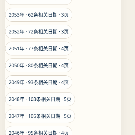
2053年 · 62条相关日期 · 3页
2052年 · 72条相关日期 · 3页
2051年 · 77条相关日期 · 4页
2050年 · 80条相关日期 · 4页
2049年 · 93条相关日期 · 4页
2048年 · 103条相关日期 · 5页
2047年 · 105条相关日期 · 5页
2046年 · 95条相关日期 · 4页