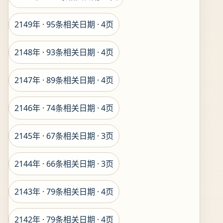
2149年 · 95条相关日期 · 4页
2148年 · 93条相关日期 · 4页
2147年 · 89条相关日期 · 4页
2146年 · 74条相关日期 · 4页
2145年 · 67条相关日期 · 3页
2144年 · 66条相关日期 · 3页
2143年 · 79条相关日期 · 4页
2142年 · 79条相关日期 · 4页