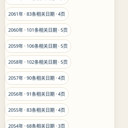
2061年 · 83条相关日期 · 4页
2060年 · 101条相关日期 · 5页
2059年 · 106条相关日期 · 5页
2058年 · 102条相关日期 · 5页
2057年 · 90条相关日期 · 4页
2056年 · 91条相关日期 · 4页
2055年 · 83条相关日期 · 4页
2054年 · 68条相关日期 · 3页