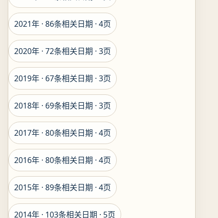
2021年 · 86条相关日期 · 4页
2020年 · 72条相关日期 · 3页
2019年 · 67条相关日期 · 3页
2018年 · 69条相关日期 · 3页
2017年 · 80条相关日期 · 4页
2016年 · 80条相关日期 · 4页
2015年 · 89条相关日期 · 4页
2014年 · 103条相关日期 · 5页