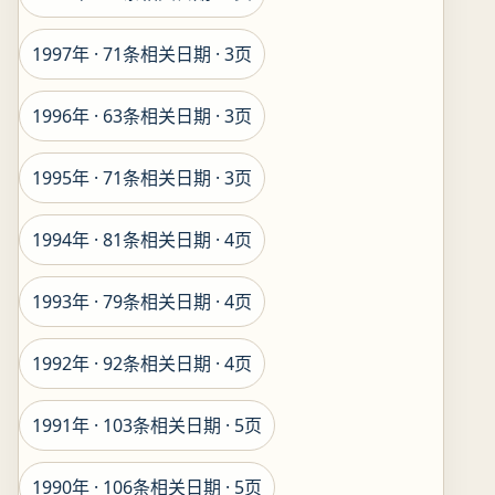
1997年 · 71条相关日期 · 3页
1996年 · 63条相关日期 · 3页
1995年 · 71条相关日期 · 3页
1994年 · 81条相关日期 · 4页
1993年 · 79条相关日期 · 4页
1992年 · 92条相关日期 · 4页
1991年 · 103条相关日期 · 5页
1990年 · 106条相关日期 · 5页