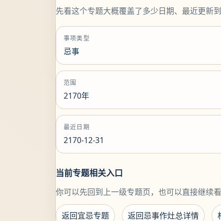
先看这个专题大概覆盖了多少日期、最近更新
事项类型
忌事
范围
2170年
最近日期
2170-12-31
当前专题相关入口
你可以先回到上一级专题页，也可以直接继续
返回宜忌专题
返回忌事作灶总详情