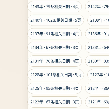
2143年 · 79条相关日期 · 4页
2142年 · 
2140年 · 102条相关日期 · 5页
2139年 ·
2137年 · 91条相关日期 · 4页
2136年 · 
2134年 · 67条相关日期 · 3页
2133年 · 
2131年 · 78条相关日期 · 4页
2130年 · 
2128年 · 101条相关日期 · 5页
2127年 ·
2125年 · 95条相关日期 · 4页
2124年 · 
2122年 · 67条相关日期 · 3页
2121年 · 