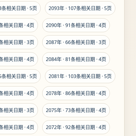
103条相关日期 · 5页
2093年 · 107条相关日期 · 5页
93条相关日期 · 4页
2090年 · 91条相关日期 · 4页
65条相关日期 · 3页
2087年 · 66条相关日期 · 3页
76条相关日期 · 4页
2084年 · 81条相关日期 · 4页
105条相关日期 · 5页
2081年 · 103条相关日期 · 5页
92条相关日期 · 4页
2078年 · 86条相关日期 · 4页
63条相关日期 · 3页
2075年 · 73条相关日期 · 4页
79条相关日期 · 4页
2072年 · 92条相关日期 · 4页