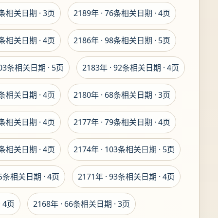
66条相关日期 · 3页
2189年 · 76条相关日期 · 4页
81条相关日期 · 4页
2186年 · 98条相关日期 · 5页
 103条相关日期 · 5页
2183年 · 92条相关日期 · 4页
86条相关日期 · 4页
2180年 · 68条相关日期 · 3页
73条相关日期 · 4页
2177年 · 79条相关日期 · 4页
92条相关日期 · 4页
2174年 · 103条相关日期 · 5页
 95条相关日期 · 4页
2171年 · 93条相关日期 · 4页
· 4页
2168年 · 66条相关日期 · 3页