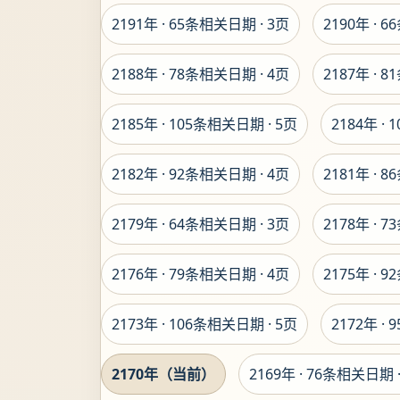
2191年 · 65条相关日期 · 3页
2190年 · 
2188年 · 78条相关日期 · 4页
2187年 · 
2185年 · 105条相关日期 · 5页
2184年 ·
2182年 · 92条相关日期 · 4页
2181年 · 
2179年 · 64条相关日期 · 3页
2178年 · 
2176年 · 79条相关日期 · 4页
2175年 · 
2173年 · 106条相关日期 · 5页
2172年 ·
2170年（当前）
2169年 · 76条相关日期 