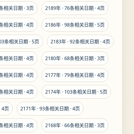
66条相关日期 · 3页
2189年 · 76条相关日期 · 4页
81条相关日期 · 4页
2186年 · 98条相关日期 · 5页
 103条相关日期 · 5页
2183年 · 92条相关日期 · 4页
86条相关日期 · 4页
2180年 · 68条相关日期 · 3页
73条相关日期 · 4页
2177年 · 79条相关日期 · 4页
92条相关日期 · 4页
2174年 · 103条相关日期 · 5页
· 4页
2171年 · 93条相关日期 · 4页
76条相关日期 · 4页
2168年 · 66条相关日期 · 3页