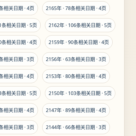
78条相关日期 · 4页
2165年 · 78条相关日期 · 4页
101条相关日期 · 5页
2162年 · 106条相关日期 · 5页
 90条相关日期 · 4页
2159年 · 90条相关日期 · 4页
68条相关日期 · 3页
2156年 · 63条相关日期 · 3页
77条相关日期 · 4页
2153年 · 80条相关日期 · 4页
103条相关日期 · 5页
2150年 · 103条相关日期 · 5页
93条相关日期 · 4页
2147年 · 89条相关日期 · 4页
67条相关日期 · 3页
2144年 · 66条相关日期 · 3页