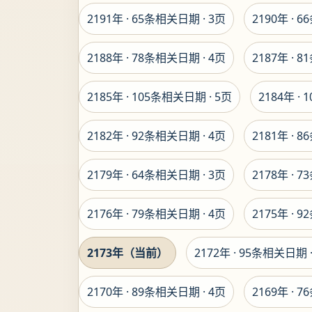
2191年 · 65条相关日期 · 3页
2190年 · 
2188年 · 78条相关日期 · 4页
2187年 · 
2185年 · 105条相关日期 · 5页
2184年 ·
2182年 · 92条相关日期 · 4页
2181年 · 
2179年 · 64条相关日期 · 3页
2178年 · 
2176年 · 79条相关日期 · 4页
2175年 · 
2173年（当前）
2172年 · 95条相关日期 
2170年 · 89条相关日期 · 4页
2169年 · 