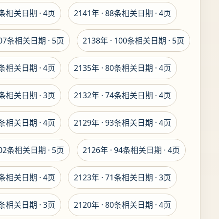
79条相关日期 · 4页
2141年 · 88条相关日期 · 4页
 107条相关日期 · 5页
2138年 · 100条相关日期 · 5页
91条相关日期 · 4页
2135年 · 80条相关日期 · 4页
64条相关日期 · 3页
2132年 · 74条相关日期 · 4页
83条相关日期 · 4页
2129年 · 93条相关日期 · 4页
 102条相关日期 · 5页
2126年 · 94条相关日期 · 4页
86条相关日期 · 4页
2123年 · 71条相关日期 · 3页
69条相关日期 · 3页
2120年 · 80条相关日期 · 4页