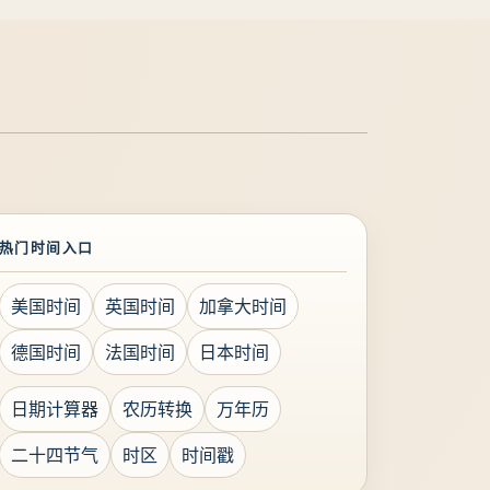
热门时间入口
美国时间
英国时间
加拿大时间
德国时间
法国时间
日本时间
日期计算器
农历转换
万年历
二十四节气
时区
时间戳