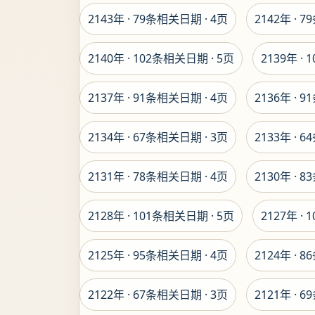
2143年 · 79条相关日期 · 4页
2142年 · 
2140年 · 102条相关日期 · 5页
2139年 ·
2137年 · 91条相关日期 · 4页
2136年 · 
2134年 · 67条相关日期 · 3页
2133年 · 
2131年 · 78条相关日期 · 4页
2130年 · 
2128年 · 101条相关日期 · 5页
2127年 ·
2125年 · 95条相关日期 · 4页
2124年 · 
2122年 · 67条相关日期 · 3页
2121年 · 