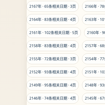
2167年 · 65条相关日期 · 3页
2166年 · 
2164年 · 83条相关日期 · 4页
2163年 · 
2161年 · 102条相关日期 · 5页
2160年 ·
2158年 · 83条相关日期 · 4页
2157年 · 
2155年 · 72条相关日期 · 3页
2154年 · 
2152年 · 93条相关日期 · 4页
2151年 · 
2149年 · 95条相关日期 · 4页
2148年 · 
2146年 · 74条相关日期 · 4页
2145年 · 