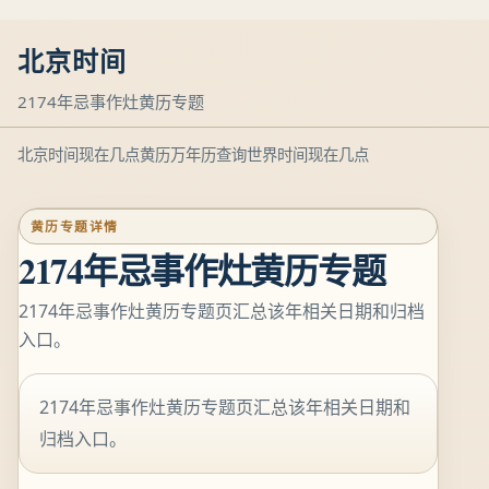
北京时间
2174年忌事作灶黄历专题
北京时间现在几点
黄历万年历查询
世界时间现在几点
黄历专题详情
2174年忌事作灶黄历专题
2174年忌事作灶黄历专题页汇总该年相关日期和归档
入口。
2174年忌事作灶黄历专题页汇总该年相关日期和
归档入口。