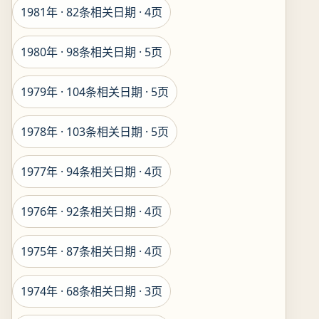
1981年 · 82条相关日期 · 4页
1980年 · 98条相关日期 · 5页
1979年 · 104条相关日期 · 5页
1978年 · 103条相关日期 · 5页
1977年 · 94条相关日期 · 4页
1976年 · 92条相关日期 · 4页
1975年 · 87条相关日期 · 4页
1974年 · 68条相关日期 · 3页