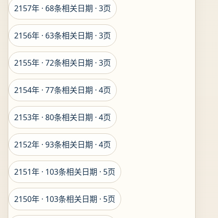
2157年 · 68条相关日期 · 3页
2156年 · 63条相关日期 · 3页
2155年 · 72条相关日期 · 3页
2154年 · 77条相关日期 · 4页
2153年 · 80条相关日期 · 4页
2152年 · 93条相关日期 · 4页
2151年 · 103条相关日期 · 5页
2150年 · 103条相关日期 · 5页