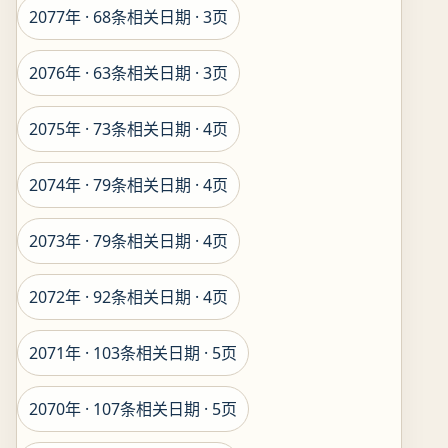
2077年 · 68条相关日期 · 3页
2076年 · 63条相关日期 · 3页
2075年 · 73条相关日期 · 4页
2074年 · 79条相关日期 · 4页
2073年 · 79条相关日期 · 4页
2072年 · 92条相关日期 · 4页
2071年 · 103条相关日期 · 5页
2070年 · 107条相关日期 · 5页