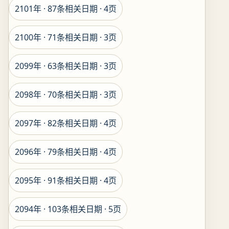
2101年 · 87条相关日期 · 4页
2100年 · 71条相关日期 · 3页
2099年 · 63条相关日期 · 3页
2098年 · 70条相关日期 · 3页
2097年 · 82条相关日期 · 4页
2096年 · 79条相关日期 · 4页
2095年 · 91条相关日期 · 4页
2094年 · 103条相关日期 · 5页