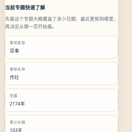
当前专题快速了解
先看这个专题大概覆盖了多少日期、最近更新到哪里，
再决定从哪一页开始看。
事项类型
忌事
事项名称
作灶
范围
2174年
累计日期
103天