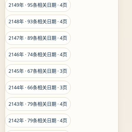
2149年 · 95条相关日期 · 4页
2148年 · 93条相关日期 · 4页
2147年 · 89条相关日期 · 4页
2146年 · 74条相关日期 · 4页
2145年 · 67条相关日期 · 3页
2144年 · 66条相关日期 · 3页
2143年 · 79条相关日期 · 4页
2142年 · 79条相关日期 · 4页