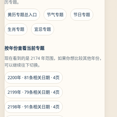
历专题。
黄历专题总入口
节气专题
节日专题
生肖专题
宜忌专题
按年份查看当前专题
现在看到的是 2174 年范围，如果你想比较其他年份，
可以继续往下切换。
2200年 · 81条相关日期 · 4页
2199年 · 79条相关日期 · 4页
2198年 · 91条相关日期 · 4页