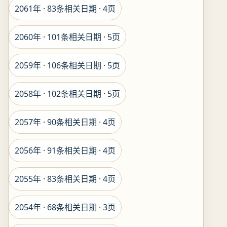
2061年 · 83条相关日期 · 4页
2060年 · 101条相关日期 · 5页
2059年 · 106条相关日期 · 5页
2058年 · 102条相关日期 · 5页
2057年 · 90条相关日期 · 4页
2056年 · 91条相关日期 · 4页
2055年 · 83条相关日期 · 4页
2054年 · 68条相关日期 · 3页