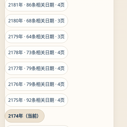
2181年 · 86条相关日期 · 4页
2180年 · 68条相关日期 · 3页
2179年 · 64条相关日期 · 3页
2178年 · 73条相关日期 · 4页
2177年 · 79条相关日期 · 4页
2176年 · 79条相关日期 · 4页
2175年 · 92条相关日期 · 4页
2174年（当前）