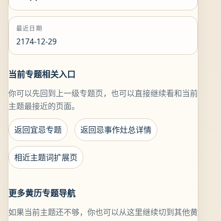
最近日期
2174-12-29
当前专题相关入口
你可以先回到上一级专题页，也可以直接继续看和当前
主题最接近的页面。
返回宜忌专题
返回忌事作灶总详情
相近主题词扩展页
更多黄历专题导航
如果当前主题还不够，你也可以从这里继续切到其他黄