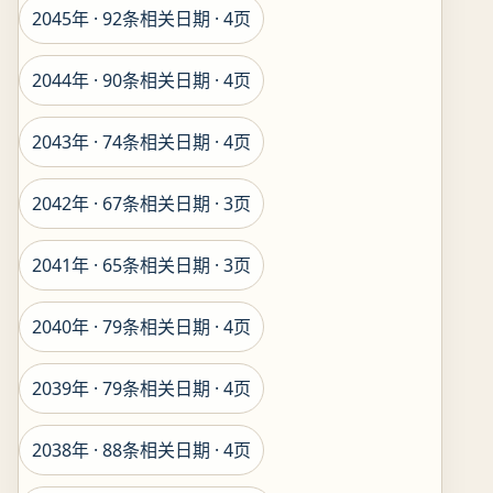
2045年 · 92条相关日期 · 4页
2044年 · 90条相关日期 · 4页
2043年 · 74条相关日期 · 4页
2042年 · 67条相关日期 · 3页
2041年 · 65条相关日期 · 3页
2040年 · 79条相关日期 · 4页
2039年 · 79条相关日期 · 4页
2038年 · 88条相关日期 · 4页