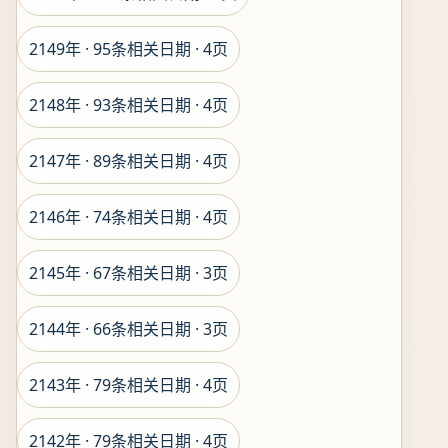
2149年 · 95条相关日期 · 4页
2148年 · 93条相关日期 · 4页
2147年 · 89条相关日期 · 4页
2146年 · 74条相关日期 · 4页
2145年 · 67条相关日期 · 3页
2144年 · 66条相关日期 · 3页
2143年 · 79条相关日期 · 4页
2142年 · 79条相关日期 · 4页