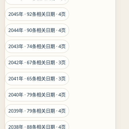
2045年 · 92条相关日期 · 4页
2044年 · 90条相关日期 · 4页
2043年 · 74条相关日期 · 4页
2042年 · 67条相关日期 · 3页
2041年 · 65条相关日期 · 3页
2040年 · 79条相关日期 · 4页
2039年 · 79条相关日期 · 4页
2038年 · 88条相关日期 · 4页