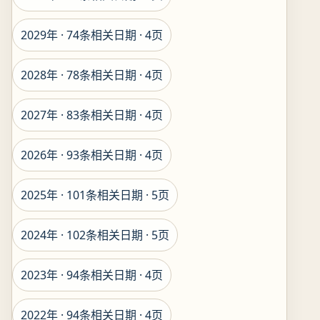
2029年 · 74条相关日期 · 4页
2028年 · 78条相关日期 · 4页
2027年 · 83条相关日期 · 4页
2026年 · 93条相关日期 · 4页
2025年 · 101条相关日期 · 5页
2024年 · 102条相关日期 · 5页
2023年 · 94条相关日期 · 4页
2022年 · 94条相关日期 · 4页