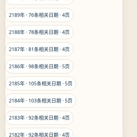
2189年 · 76条相关日期 · 4页
2188年 · 78条相关日期 · 4页
2187年 · 81条相关日期 · 4页
2186年 · 98条相关日期 · 5页
2185年 · 105条相关日期 · 5页
2184年 · 103条相关日期 · 5页
2183年 · 92条相关日期 · 4页
2182年 · 92条相关日期 · 4页