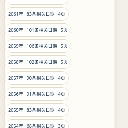
2061年 · 83条相关日期 · 4页
2060年 · 101条相关日期 · 5页
2059年 · 106条相关日期 · 5页
2058年 · 102条相关日期 · 5页
2057年 · 90条相关日期 · 4页
2056年 · 91条相关日期 · 4页
2055年 · 83条相关日期 · 4页
2054年 · 68条相关日期 · 3页