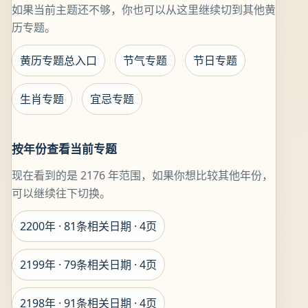
如果当前主题还不够，你也可以从这里继续切到其他黄
历专题。
黄历专题总入口
节气专题
节日专题
生肖专题
宜忌专题
按年份查看当前专题
现在看到的是 2176 年范围，如果你想比较其他年份，
可以继续往下切换。
2200年 · 81条相关日期 · 4页
2199年 · 79条相关日期 · 4页
2198年 · 91条相关日期 · 4页