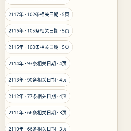
2117年 · 102条相关日期 · 5页
2116年 · 105条相关日期 · 5页
2115年 · 100条相关日期 · 5页
2114年 · 93条相关日期 · 4页
2113年 · 90条相关日期 · 4页
2112年 · 77条相关日期 · 4页
2111年 · 66条相关日期 · 3页
2110年 · 66条相关日期 · 3页