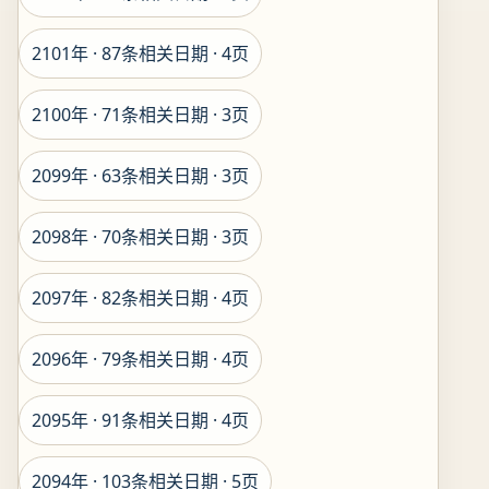
2101年 · 87条相关日期 · 4页
2100年 · 71条相关日期 · 3页
2099年 · 63条相关日期 · 3页
2098年 · 70条相关日期 · 3页
2097年 · 82条相关日期 · 4页
2096年 · 79条相关日期 · 4页
2095年 · 91条相关日期 · 4页
2094年 · 103条相关日期 · 5页