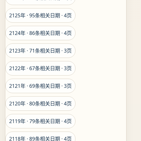
2125年 · 95条相关日期 · 4页
2124年 · 86条相关日期 · 4页
2123年 · 71条相关日期 · 3页
2122年 · 67条相关日期 · 3页
2121年 · 69条相关日期 · 3页
2120年 · 80条相关日期 · 4页
2119年 · 79条相关日期 · 4页
2118年 · 89条相关日期 · 4页