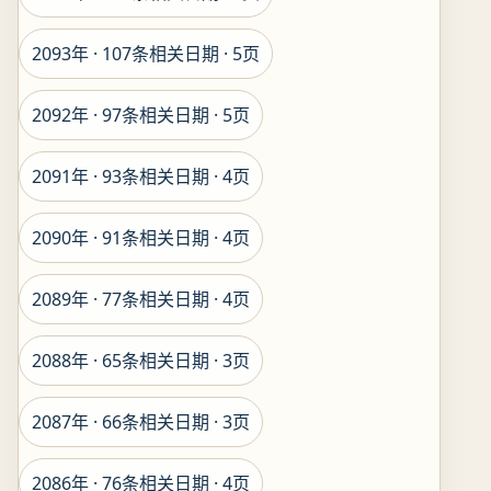
2093年 · 107条相关日期 · 5页
2092年 · 97条相关日期 · 5页
2091年 · 93条相关日期 · 4页
2090年 · 91条相关日期 · 4页
2089年 · 77条相关日期 · 4页
2088年 · 65条相关日期 · 3页
2087年 · 66条相关日期 · 3页
2086年 · 76条相关日期 · 4页