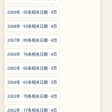
2069年 · 95条相关日期 · 4页
2068年 · 93条相关日期 · 4页
2067年 · 89条相关日期 · 4页
2066年 · 76条相关日期 · 4页
2065年 · 66条相关日期 · 3页
2064年 · 65条相关日期 · 3页
2063年 · 78条相关日期 · 4页
2062年 · 77条相关日期 · 4页