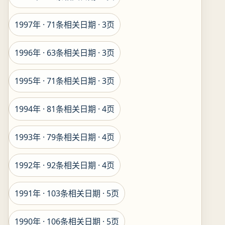
1997年 · 71条相关日期 · 3页
1996年 · 63条相关日期 · 3页
1995年 · 71条相关日期 · 3页
1994年 · 81条相关日期 · 4页
1993年 · 79条相关日期 · 4页
1992年 · 92条相关日期 · 4页
1991年 · 103条相关日期 · 5页
1990年 · 106条相关日期 · 5页