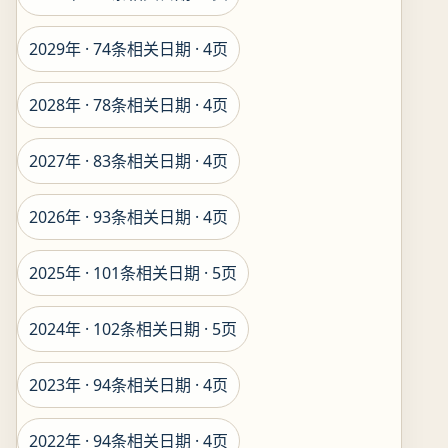
2029年 · 74条相关日期 · 4页
2028年 · 78条相关日期 · 4页
2027年 · 83条相关日期 · 4页
2026年 · 93条相关日期 · 4页
2025年 · 101条相关日期 · 5页
2024年 · 102条相关日期 · 5页
2023年 · 94条相关日期 · 4页
2022年 · 94条相关日期 · 4页