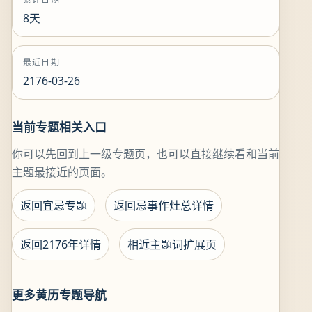
8天
最近日期
2176-03-26
当前专题相关入口
你可以先回到上一级专题页，也可以直接继续看和当前
主题最接近的页面。
返回宜忌专题
返回忌事作灶总详情
返回2176年详情
相近主题词扩展页
更多黄历专题导航