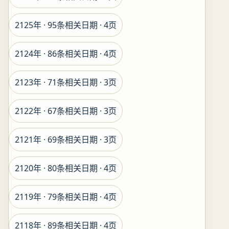
2125年 · 95条相关日期 · 4页
2124年 · 86条相关日期 · 4页
2123年 · 71条相关日期 · 3页
2122年 · 67条相关日期 · 3页
2121年 · 69条相关日期 · 3页
2120年 · 80条相关日期 · 4页
2119年 · 79条相关日期 · 4页
2118年 · 89条相关日期 · 4页