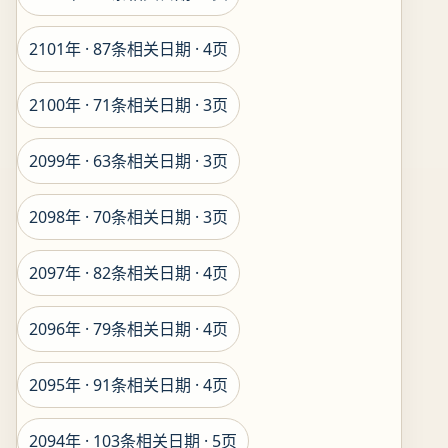
2101年 · 87条相关日期 · 4页
2100年 · 71条相关日期 · 3页
2099年 · 63条相关日期 · 3页
2098年 · 70条相关日期 · 3页
2097年 · 82条相关日期 · 4页
2096年 · 79条相关日期 · 4页
2095年 · 91条相关日期 · 4页
2094年 · 103条相关日期 · 5页