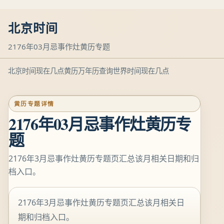
北京时间
2176年03月忌事作灶黄历专题
北京时间现在几点
黄历万年历查询
世界时间现在几点
黄历专题详情
2176年03月忌事作灶黄历专
题
2176年3月忌事作灶黄历专题页汇总该月相关日期和归
档入口。
2176年3月忌事作灶黄历专题页汇总该月相关日
期和归档入口。