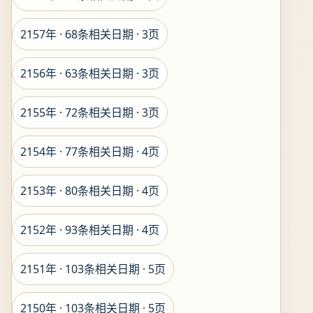
2157年 · 68条相关日期 · 3页
2156年 · 63条相关日期 · 3页
2155年 · 72条相关日期 · 3页
2154年 · 77条相关日期 · 4页
2153年 · 80条相关日期 · 4页
2152年 · 93条相关日期 · 4页
2151年 · 103条相关日期 · 5页
2150年 · 103条相关日期 · 5页