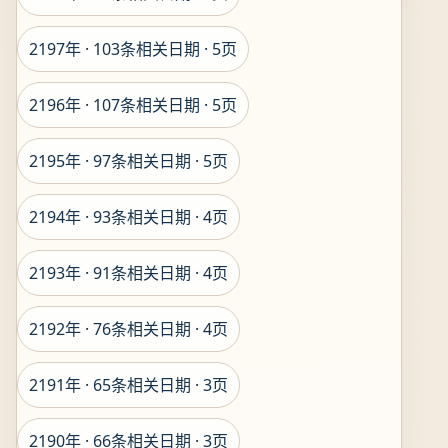
2197年 · 103条相关日期 · 5页
2196年 · 107条相关日期 · 5页
2195年 · 97条相关日期 · 5页
2194年 · 93条相关日期 · 4页
2193年 · 91条相关日期 · 4页
2192年 · 76条相关日期 · 4页
2191年 · 65条相关日期 · 3页
2190年 · 66条相关日期 · 3页