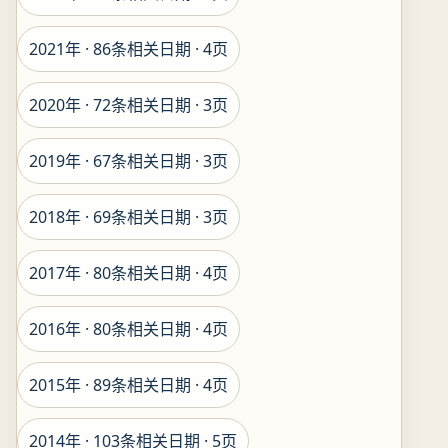
2021年 · 86条相关日期 · 4页
2020年 · 72条相关日期 · 3页
2019年 · 67条相关日期 · 3页
2018年 · 69条相关日期 · 3页
2017年 · 80条相关日期 · 4页
2016年 · 80条相关日期 · 4页
2015年 · 89条相关日期 · 4页
2014年 · 103条相关日期 · 5页