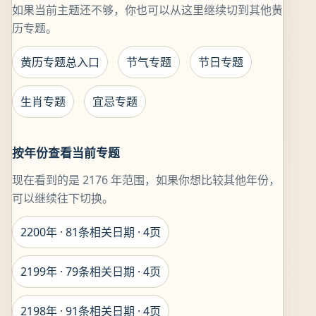
如果当前主题还不够，你也可以从这里继续切到其他黄
历专题。
黄历专题总入口
节气专题
节日专题
生肖专题
宜忌专题
按年份查看当前专题
现在看到的是 2176 年范围，如果你想比较其他年份，
可以继续往下切换。
2200年 · 81条相关日期 · 4页
2199年 · 79条相关日期 · 4页
2198年 · 91条相关日期 · 4页