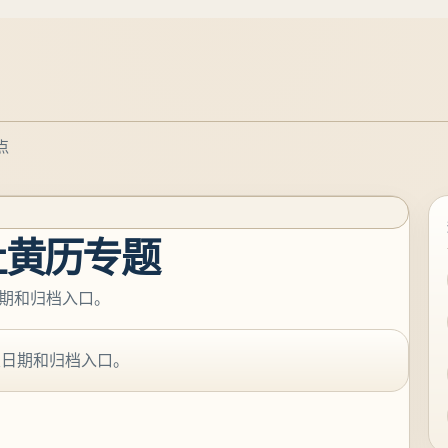
点
作灶黄历专题
日期和归档入口。
关日期和归档入口。