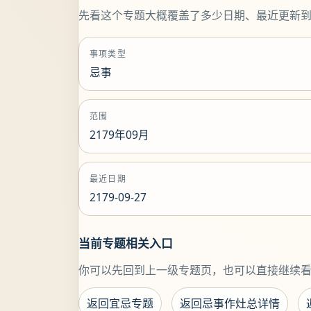
先看这个专题大概覆盖了多少日期、最近更新
事项类型
忌事
范围
2179年09月
最近日期
2179-09-27
当前专题相关入口
你可以先回到上一级专题页，也可以直接继续
返回宜忌专题
返回忌事作灶总详情