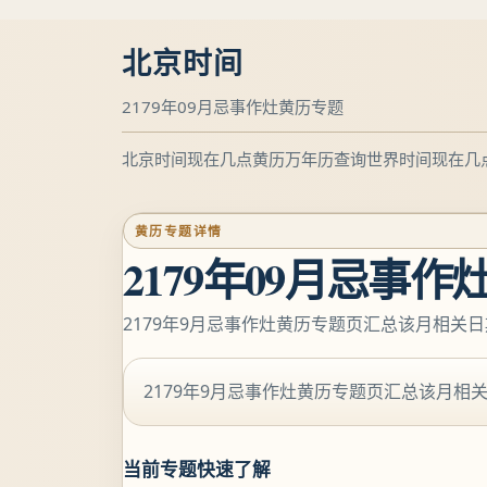
北京时间
2179年09月忌事作灶黄历专题
北京时间现在几点
黄历万年历查询
世界时间现在几
黄历专题详情
2179年09月忌事
2179年9月忌事作灶黄历专题页汇总该月相关
2179年9月忌事作灶黄历专题页汇总该月相
当前专题快速了解