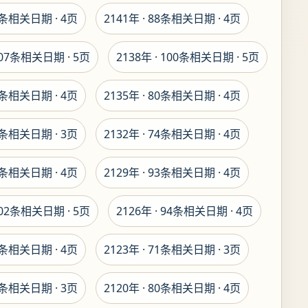
79条相关日期 · 4页
2141年 · 88条相关日期 · 4页
 107条相关日期 · 5页
2138年 · 100条相关日期 · 5页
91条相关日期 · 4页
2135年 · 80条相关日期 · 4页
64条相关日期 · 3页
2132年 · 74条相关日期 · 4页
83条相关日期 · 4页
2129年 · 93条相关日期 · 4页
 102条相关日期 · 5页
2126年 · 94条相关日期 · 4页
86条相关日期 · 4页
2123年 · 71条相关日期 · 3页
69条相关日期 · 3页
2120年 · 80条相关日期 · 4页