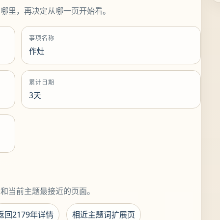
到哪里，再决定从哪一页开始看。
事项名称
作灶
累计日期
3天
看和当前主题最接近的页面。
返回2179年详情
相近主题词扩展页