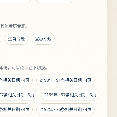
到其他黄历专题。
生肖专题
宜忌专题
他年份，可以继续往下切换。
79条相关日期 · 4页
2198年 · 91条相关日期 · 4页
 107条相关日期 · 5页
2195年 · 97条相关日期 · 5页
91条相关日期 · 4页
2192年 · 76条相关日期 · 4页