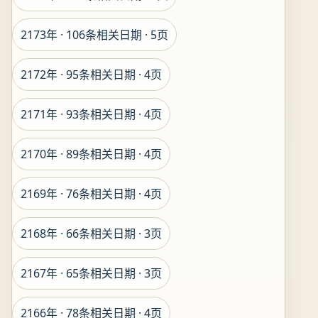
2173年 · 106条相关日期 · 5页
2172年 · 95条相关日期 · 4页
2171年 · 93条相关日期 · 4页
2170年 · 89条相关日期 · 4页
2169年 · 76条相关日期 · 4页
2168年 · 66条相关日期 · 3页
2167年 · 65条相关日期 · 3页
2166年 · 78条相关日期 · 4页