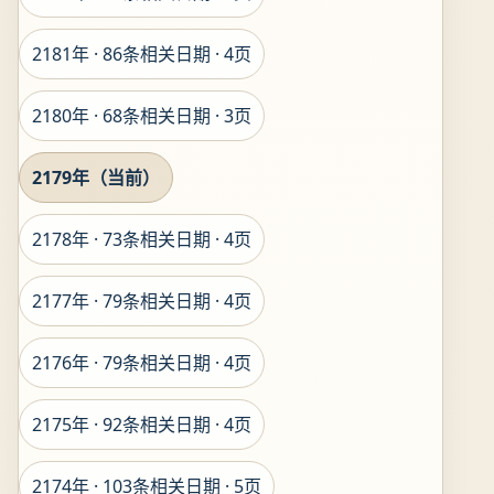
2181年 · 86条相关日期 · 4页
2180年 · 68条相关日期 · 3页
2179年（当前）
2178年 · 73条相关日期 · 4页
2177年 · 79条相关日期 · 4页
2176年 · 79条相关日期 · 4页
2175年 · 92条相关日期 · 4页
2174年 · 103条相关日期 · 5页