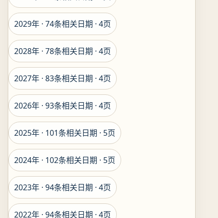
2029年 · 74条相关日期 · 4页
2028年 · 78条相关日期 · 4页
2027年 · 83条相关日期 · 4页
2026年 · 93条相关日期 · 4页
2025年 · 101条相关日期 · 5页
2024年 · 102条相关日期 · 5页
2023年 · 94条相关日期 · 4页
2022年 · 94条相关日期 · 4页