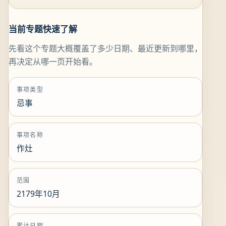
当前专题快速了解
先看这个专题大概覆盖了多少日期、最近更新到哪里，
再决定从哪一页开始看。
事项类型
忌事
事项名称
作灶
范围
2179年10月
累计日期