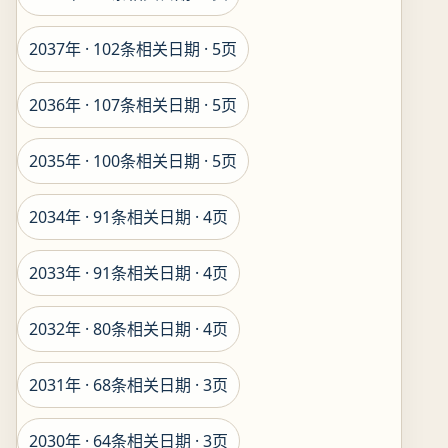
2037年 · 102条相关日期 · 5页
2036年 · 107条相关日期 · 5页
2035年 · 100条相关日期 · 5页
2034年 · 91条相关日期 · 4页
2033年 · 91条相关日期 · 4页
2032年 · 80条相关日期 · 4页
2031年 · 68条相关日期 · 3页
2030年 · 64条相关日期 · 3页