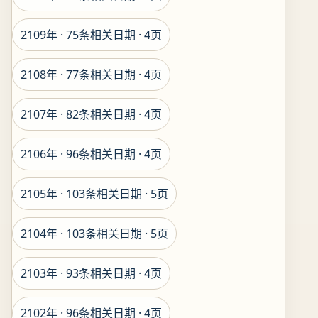
2109年 · 75条相关日期 · 4页
2108年 · 77条相关日期 · 4页
2107年 · 82条相关日期 · 4页
2106年 · 96条相关日期 · 4页
2105年 · 103条相关日期 · 5页
2104年 · 103条相关日期 · 5页
2103年 · 93条相关日期 · 4页
2102年 · 96条相关日期 · 4页