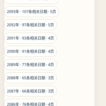
2093年 · 107条相关日期 · 5页
2092年 · 97条相关日期 · 5页
2091年 · 93条相关日期 · 4页
2090年 · 91条相关日期 · 4页
2089年 · 77条相关日期 · 4页
2088年 · 65条相关日期 · 3页
2087年 · 66条相关日期 · 3页
2086年 · 76条相关日期 · 4页