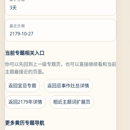
3天
最近日期
2179-10-27
当前专题相关入口
你可以先回到上一级专题页，也可以直接继续看和当前
主题最接近的页面。
返回宜忌专题
返回忌事作灶总详情
返回2179年详情
相近主题词扩展页
更多黄历专题导航