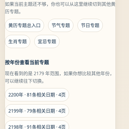
如果当前主题还不够，你也可以从这里继续切到其他黄
历专题。
黄历专题总入口
节气专题
节日专题
生肖专题
宜忌专题
按年份查看当前专题
现在看到的是 2179 年范围，如果你想比较其他年份，
可以继续往下切换。
2200年 · 81条相关日期 · 4页
2199年 · 79条相关日期 · 4页
2198年 · 91条相关日期 · 4页