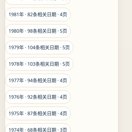
1981年 · 82条相关日期 · 4页
1980年 · 98条相关日期 · 5页
1979年 · 104条相关日期 · 5页
1978年 · 103条相关日期 · 5页
1977年 · 94条相关日期 · 4页
1976年 · 92条相关日期 · 4页
1975年 · 87条相关日期 · 4页
1974年 · 68条相关日期 · 3页