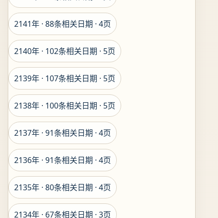
2141年 · 88条相关日期 · 4页
2140年 · 102条相关日期 · 5页
2139年 · 107条相关日期 · 5页
2138年 · 100条相关日期 · 5页
2137年 · 91条相关日期 · 4页
2136年 · 91条相关日期 · 4页
2135年 · 80条相关日期 · 4页
2134年 · 67条相关日期 · 3页