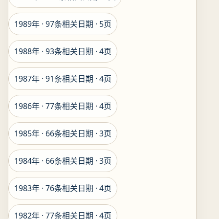
1989年 · 97条相关日期 · 5页
1988年 · 93条相关日期 · 4页
1987年 · 91条相关日期 · 4页
1986年 · 77条相关日期 · 4页
1985年 · 66条相关日期 · 3页
1984年 · 66条相关日期 · 3页
1983年 · 76条相关日期 · 4页
1982年 · 77条相关日期 · 4页