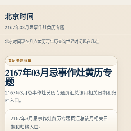
北京时间
2167年03月忌事作灶黄历专题
北京时间现在几点
黄历万年历查询
世界时间现在几点
黄历专题详情
2167年03月忌事作灶黄历专
题
2167年3月忌事作灶黄历专题页汇总该月相关日期和归
档入口。
2167年3月忌事作灶黄历专题页汇总该月相关日
期和归档入口。