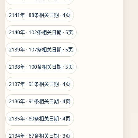
2141年 · 88条相关日期 · 4页
2140年 · 102条相关日期 · 5页
2139年 · 107条相关日期 · 5页
2138年 · 100条相关日期 · 5页
2137年 · 91条相关日期 · 4页
2136年 · 91条相关日期 · 4页
2135年 · 80条相关日期 · 4页
2134年 · 67条相关日期 · 3页