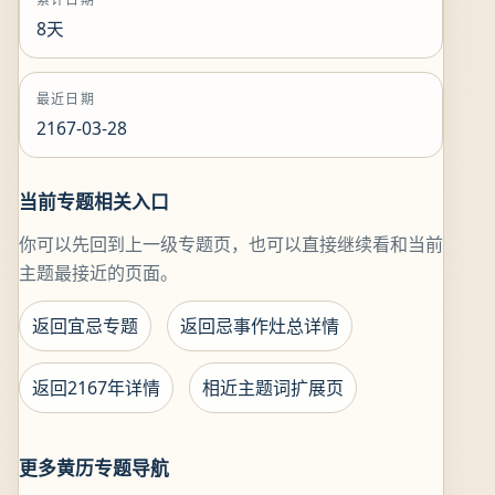
8天
最近日期
2167-03-28
当前专题相关入口
你可以先回到上一级专题页，也可以直接继续看和当前
主题最接近的页面。
返回宜忌专题
返回忌事作灶总详情
返回2167年详情
相近主题词扩展页
更多黄历专题导航