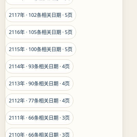
2117年 · 102条相关日期 · 5页
2116年 · 105条相关日期 · 5页
2115年 · 100条相关日期 · 5页
2114年 · 93条相关日期 · 4页
2113年 · 90条相关日期 · 4页
2112年 · 77条相关日期 · 4页
2111年 · 66条相关日期 · 3页
2110年 · 66条相关日期 · 3页