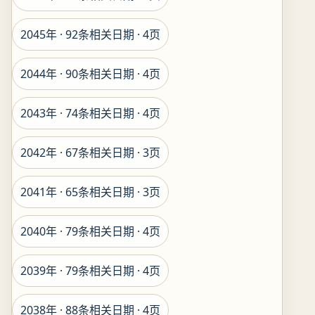
2045年 · 92条相关日期 · 4页
2044年 · 90条相关日期 · 4页
2043年 · 74条相关日期 · 4页
2042年 · 67条相关日期 · 3页
2041年 · 65条相关日期 · 3页
2040年 · 79条相关日期 · 4页
2039年 · 79条相关日期 · 4页
2038年 · 88条相关日期 · 4页