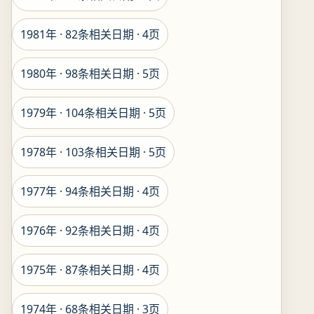
1981年 · 82条相关日期 · 4页
1980年 · 98条相关日期 · 5页
1979年 · 104条相关日期 · 5页
1978年 · 103条相关日期 · 5页
1977年 · 94条相关日期 · 4页
1976年 · 92条相关日期 · 4页
1975年 · 87条相关日期 · 4页
1974年 · 68条相关日期 · 3页