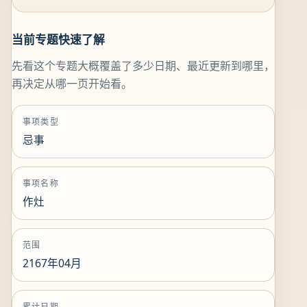
当前专题快速了解
先看这个专题大概覆盖了多少日期、最近更新到哪里，
再决定从哪一页开始看。
事项类型
忌事
事项名称
作灶
范围
2167年04月
累计日期