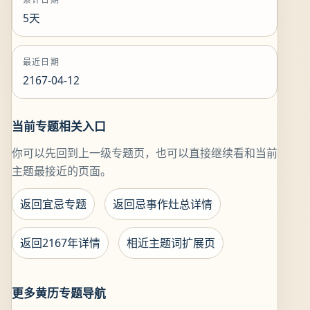
5天
最近日期
2167-04-12
当前专题相关入口
你可以先回到上一级专题页，也可以直接继续看和当前
主题最接近的页面。
返回宜忌专题
返回忌事作灶总详情
返回2167年详情
相近主题词扩展页
更多黄历专题导航