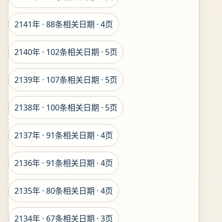
2141年 · 88条相关日期 · 4页
2140年 · 102条相关日期 · 5页
2139年 · 107条相关日期 · 5页
2138年 · 100条相关日期 · 5页
2137年 · 91条相关日期 · 4页
2136年 · 91条相关日期 · 4页
2135年 · 80条相关日期 · 4页
2134年 · 67条相关日期 · 3页