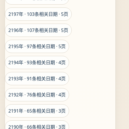
2197年 · 103条相关日期 · 5页
2196年 · 107条相关日期 · 5页
2195年 · 97条相关日期 · 5页
2194年 · 93条相关日期 · 4页
2193年 · 91条相关日期 · 4页
2192年 · 76条相关日期 · 4页
2191年 · 65条相关日期 · 3页
2190年 · 66条相关日期 · 3页