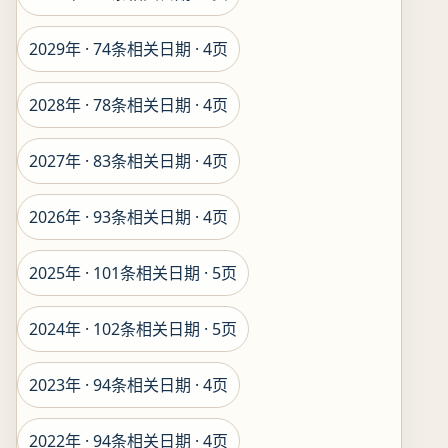
2029年 · 74条相关日期 · 4页
2028年 · 78条相关日期 · 4页
2027年 · 83条相关日期 · 4页
2026年 · 93条相关日期 · 4页
2025年 · 101条相关日期 · 5页
2024年 · 102条相关日期 · 5页
2023年 · 94条相关日期 · 4页
2022年 · 94条相关日期 · 4页