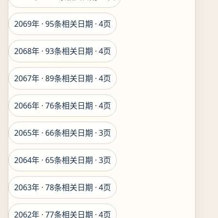
2069年 · 95条相关日期 · 4页
2068年 · 93条相关日期 · 4页
2067年 · 89条相关日期 · 4页
2066年 · 76条相关日期 · 4页
2065年 · 66条相关日期 · 3页
2064年 · 65条相关日期 · 3页
2063年 · 78条相关日期 · 4页
2062年 · 77条相关日期 · 4页