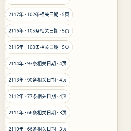
2117年 · 102条相关日期 · 5页
2116年 · 105条相关日期 · 5页
2115年 · 100条相关日期 · 5页
2114年 · 93条相关日期 · 4页
2113年 · 90条相关日期 · 4页
2112年 · 77条相关日期 · 4页
2111年 · 66条相关日期 · 3页
2110年 · 66条相关日期 · 3页