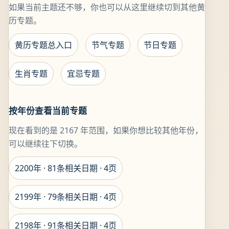
如果当前主题还不够，你也可以从这里继续切到其他黄
历专题。
黄历专题总入口
节气专题
节日专题
生肖专题
宜忌专题
按年份查看当前专题
现在看到的是 2167 年范围，如果你想比较其他年份，
可以继续往下切换。
2200年 · 81条相关日期 · 4页
2199年 · 79条相关日期 · 4页
2198年 · 91条相关日期 · 4页