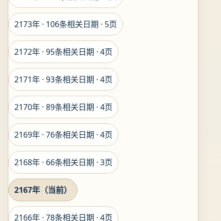
2173年 · 106条相关日期 · 5页
2172年 · 95条相关日期 · 4页
2171年 · 93条相关日期 · 4页
2170年 · 89条相关日期 · 4页
2169年 · 76条相关日期 · 4页
2168年 · 66条相关日期 · 3页
2167年（当前）
2166年 · 78条相关日期 · 4页