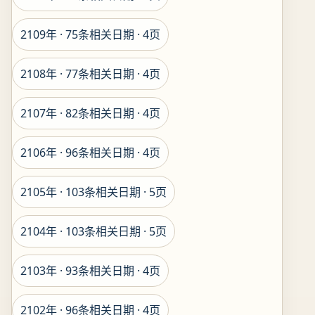
2109年 · 75条相关日期 · 4页
2108年 · 77条相关日期 · 4页
2107年 · 82条相关日期 · 4页
2106年 · 96条相关日期 · 4页
2105年 · 103条相关日期 · 5页
2104年 · 103条相关日期 · 5页
2103年 · 93条相关日期 · 4页
2102年 · 96条相关日期 · 4页