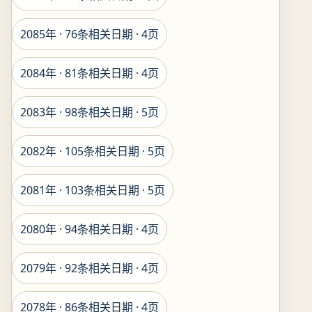
2085年 · 76条相关日期 · 4页
2084年 · 81条相关日期 · 4页
2083年 · 98条相关日期 · 5页
2082年 · 105条相关日期 · 5页
2081年 · 103条相关日期 · 5页
2080年 · 94条相关日期 · 4页
2079年 · 92条相关日期 · 4页
2078年 · 86条相关日期 · 4页