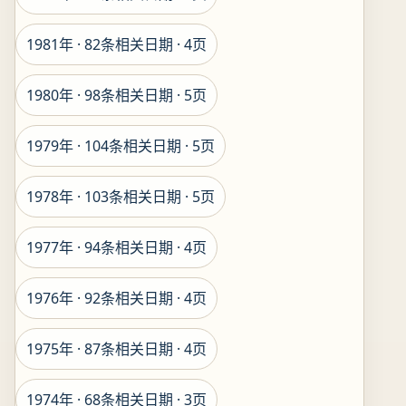
1981年 · 82条相关日期 · 4页
1980年 · 98条相关日期 · 5页
1979年 · 104条相关日期 · 5页
1978年 · 103条相关日期 · 5页
1977年 · 94条相关日期 · 4页
1976年 · 92条相关日期 · 4页
1975年 · 87条相关日期 · 4页
1974年 · 68条相关日期 · 3页