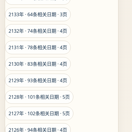
2133年 · 64条相关日期 · 3页
2132年 · 74条相关日期 · 4页
2131年 · 78条相关日期 · 4页
2130年 · 83条相关日期 · 4页
2129年 · 93条相关日期 · 4页
2128年 · 101条相关日期 · 5页
2127年 · 102条相关日期 · 5页
2126年 · 94条相关日期 · 4页