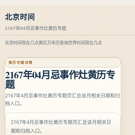
北京时间
2167年04月忌事作灶黄历专题
北京时间现在几点
黄历万年历查询
世界时间现在几点
黄历专题详情
2167年04月忌事作灶黄历专
题
2167年4月忌事作灶黄历专题页汇总该月相关日期和归
档入口。
2167年4月忌事作灶黄历专题页汇总该月相关日
期和归档入口。