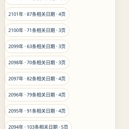
2101年 · 87条相关日期 · 4页
2100年 · 71条相关日期 · 3页
2099年 · 63条相关日期 · 3页
2098年 · 70条相关日期 · 3页
2097年 · 82条相关日期 · 4页
2096年 · 79条相关日期 · 4页
2095年 · 91条相关日期 · 4页
2094年 · 103条相关日期 · 5页