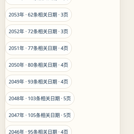
2053年 · 62条相关日期 · 3页
2052年 · 72条相关日期 · 3页
2051年 · 77条相关日期 · 4页
2050年 · 80条相关日期 · 4页
2049年 · 93条相关日期 · 4页
2048年 · 103条相关日期 · 5页
2047年 · 105条相关日期 · 5页
2046年 · 95条相关日期 · 4页