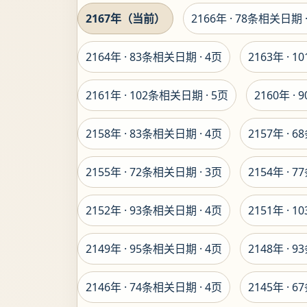
2167年（当前）
2166年 · 78条相关日期 
2164年 · 83条相关日期 · 4页
2163年 · 
2161年 · 102条相关日期 · 5页
2160年 ·
2158年 · 83条相关日期 · 4页
2157年 · 
2155年 · 72条相关日期 · 3页
2154年 · 
2152年 · 93条相关日期 · 4页
2151年 · 
2149年 · 95条相关日期 · 4页
2148年 · 
2146年 · 74条相关日期 · 4页
2145年 · 