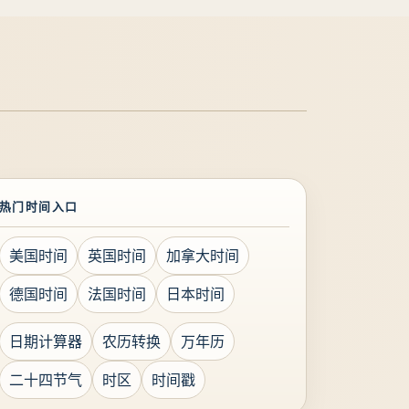
热门时间入口
美国时间
英国时间
加拿大时间
德国时间
法国时间
日本时间
日期计算器
农历转换
万年历
二十四节气
时区
时间戳