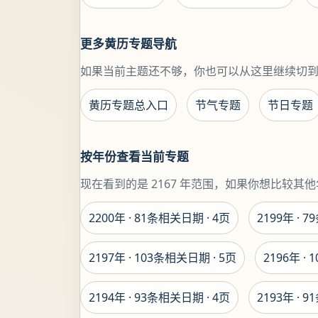
更多黄历专题导航
如果当前主题还不够，你也可以从这里继续切
黄历专题总入口
节气专题
节日专题
按年份查看当前专题
现在看到的是 2167 年范围，如果你想比较其
2200年 · 81条相关日期 · 4页
2199年 · 
2197年 · 103条相关日期 · 5页
2196年 ·
2194年 · 93条相关日期 · 4页
2193年 · 