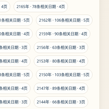
· 4页
2165年 · 78条相关日期 · 4页
101条相关日期 · 5页
2162年 · 106条相关日期 · 5页
 90条相关日期 · 4页
2159年 · 90条相关日期 · 4页
68条相关日期 · 3页
2156年 · 63条相关日期 · 3页
77条相关日期 · 4页
2153年 · 80条相关日期 · 4页
103条相关日期 · 5页
2150年 · 103条相关日期 · 5页
93条相关日期 · 4页
2147年 · 89条相关日期 · 4页
67条相关日期 · 3页
2144年 · 66条相关日期 · 3页