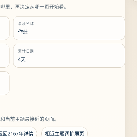
到哪里，再决定从哪一页开始看。
事项名称
作灶
累计日期
4天
看和当前主题最接近的页面。
返回2167年详情
相近主题词扩展页