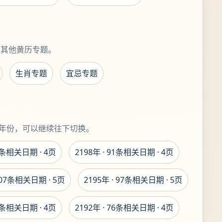
到其他黄历专题。
生肖专题
宜忌专题
他年份，可以继续往下切换。
79条相关日期 · 4页
2198年 · 91条相关日期 · 4页
 107条相关日期 · 5页
2195年 · 97条相关日期 · 5页
91条相关日期 · 4页
2192年 · 76条相关日期 · 4页