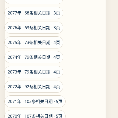
2077年 · 68条相关日期 · 3页
2076年 · 63条相关日期 · 3页
2075年 · 73条相关日期 · 4页
2074年 · 79条相关日期 · 4页
2073年 · 79条相关日期 · 4页
2072年 · 92条相关日期 · 4页
2071年 · 103条相关日期 · 5页
2070年 · 107条相关日期 · 5页