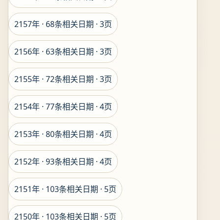
2157年 · 68条相关日期 · 3页
2156年 · 63条相关日期 · 3页
2155年 · 72条相关日期 · 3页
2154年 · 77条相关日期 · 4页
2153年 · 80条相关日期 · 4页
2152年 · 93条相关日期 · 4页
2151年 · 103条相关日期 · 5页
2150年 · 103条相关日期 · 5页