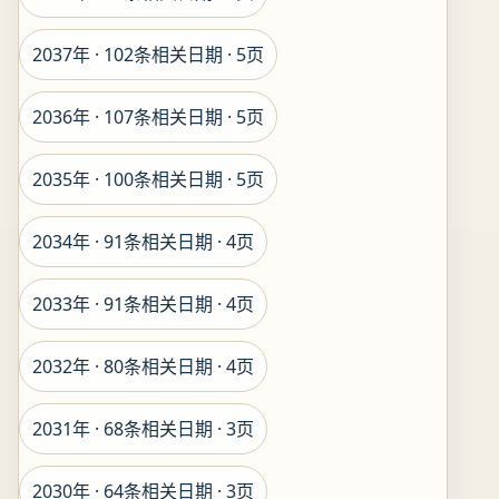
2037年 · 102条相关日期 · 5页
2036年 · 107条相关日期 · 5页
2035年 · 100条相关日期 · 5页
2034年 · 91条相关日期 · 4页
2033年 · 91条相关日期 · 4页
2032年 · 80条相关日期 · 4页
2031年 · 68条相关日期 · 3页
2030年 · 64条相关日期 · 3页