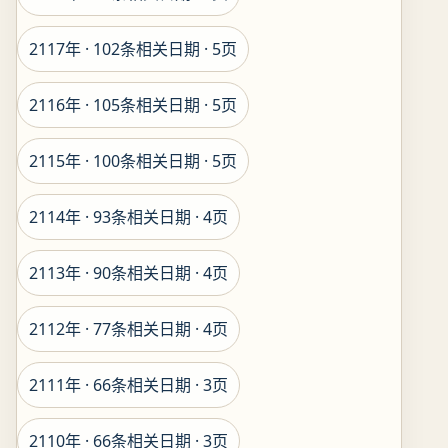
2117年 · 102条相关日期 · 5页
2116年 · 105条相关日期 · 5页
2115年 · 100条相关日期 · 5页
2114年 · 93条相关日期 · 4页
2113年 · 90条相关日期 · 4页
2112年 · 77条相关日期 · 4页
2111年 · 66条相关日期 · 3页
2110年 · 66条相关日期 · 3页