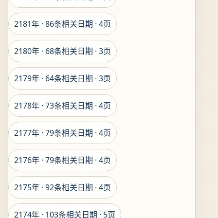
2181年 · 86条相关日期 · 4页
2180年 · 68条相关日期 · 3页
2179年 · 64条相关日期 · 3页
2178年 · 73条相关日期 · 4页
2177年 · 79条相关日期 · 4页
2176年 · 79条相关日期 · 4页
2175年 · 92条相关日期 · 4页
2174年 · 103条相关日期 · 5页