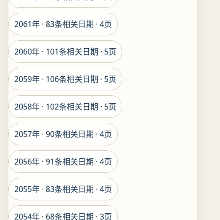
2061年 · 83条相关日期 · 4页
2060年 · 101条相关日期 · 5页
2059年 · 106条相关日期 · 5页
2058年 · 102条相关日期 · 5页
2057年 · 90条相关日期 · 4页
2056年 · 91条相关日期 · 4页
2055年 · 83条相关日期 · 4页
2054年 · 68条相关日期 · 3页