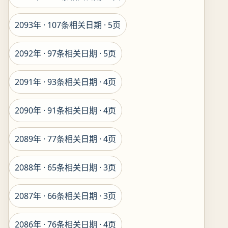
2093年 · 107条相关日期 · 5页
2092年 · 97条相关日期 · 5页
2091年 · 93条相关日期 · 4页
2090年 · 91条相关日期 · 4页
2089年 · 77条相关日期 · 4页
2088年 · 65条相关日期 · 3页
2087年 · 66条相关日期 · 3页
2086年 · 76条相关日期 · 4页