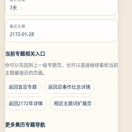
7天
最近日期
2172-01-28
当前专题相关入口
你可以先回到上一级专题页，也可以直接继续看和当前
主题最接近的页面。
返回宜忌专题
返回忌事作灶总详情
返回2172年详情
相近主题词扩展页
更多黄历专题导航