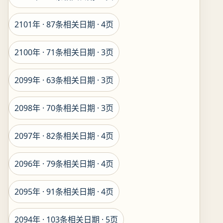
2101年 · 87条相关日期 · 4页
2100年 · 71条相关日期 · 3页
2099年 · 63条相关日期 · 3页
2098年 · 70条相关日期 · 3页
2097年 · 82条相关日期 · 4页
2096年 · 79条相关日期 · 4页
2095年 · 91条相关日期 · 4页
2094年 · 103条相关日期 · 5页