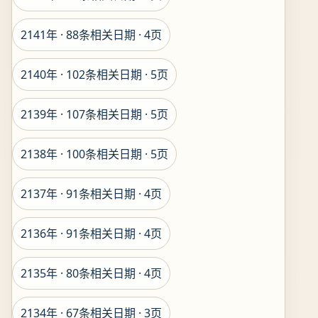
2141年 · 88条相关日期 · 4页
2140年 · 102条相关日期 · 5页
2139年 · 107条相关日期 · 5页
2138年 · 100条相关日期 · 5页
2137年 · 91条相关日期 · 4页
2136年 · 91条相关日期 · 4页
2135年 · 80条相关日期 · 4页
2134年 · 67条相关日期 · 3页