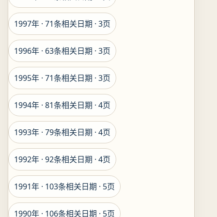
1997年 · 71条相关日期 · 3页
1996年 · 63条相关日期 · 3页
1995年 · 71条相关日期 · 3页
1994年 · 81条相关日期 · 4页
1993年 · 79条相关日期 · 4页
1992年 · 92条相关日期 · 4页
1991年 · 103条相关日期 · 5页
1990年 · 106条相关日期 · 5页