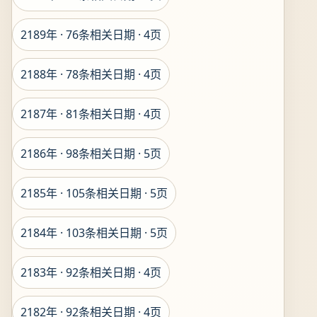
2189年 · 76条相关日期 · 4页
2188年 · 78条相关日期 · 4页
2187年 · 81条相关日期 · 4页
2186年 · 98条相关日期 · 5页
2185年 · 105条相关日期 · 5页
2184年 · 103条相关日期 · 5页
2183年 · 92条相关日期 · 4页
2182年 · 92条相关日期 · 4页