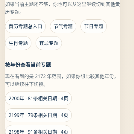
如果当前主题还不够，你也可以从这里继续切到其他黄
历专题。
黄历专题总入口
节气专题
节日专题
生肖专题
宜忌专题
按年份查看当前专题
现在看到的是 2172 年范围，如果你想比较其他年份，
可以继续往下切换。
2200年 · 81条相关日期 · 4页
2199年 · 79条相关日期 · 4页
2198年 · 91条相关日期 · 4页