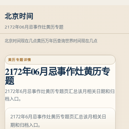
北京时间
2172年06月忌事作灶黄历专题
北京时间现在几点
黄历万年历查询
世界时间现在几点
黄历专题详情
2172年06月忌事作灶黄历专
题
2172年6月忌事作灶黄历专题页汇总该月相关日期和归
档入口。
2172年6月忌事作灶黄历专题页汇总该月相关日
期和归档入口。