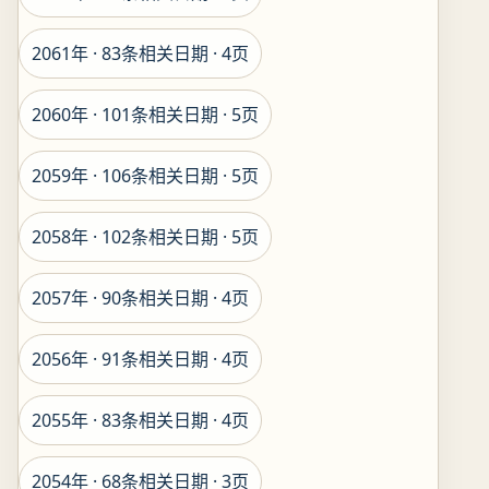
2061年 · 83条相关日期 · 4页
2060年 · 101条相关日期 · 5页
2059年 · 106条相关日期 · 5页
2058年 · 102条相关日期 · 5页
2057年 · 90条相关日期 · 4页
2056年 · 91条相关日期 · 4页
2055年 · 83条相关日期 · 4页
2054年 · 68条相关日期 · 3页