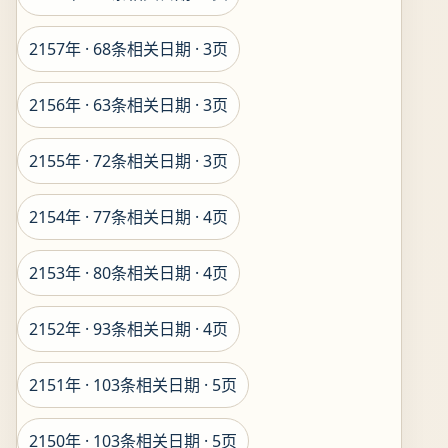
2157年 · 68条相关日期 · 3页
2156年 · 63条相关日期 · 3页
2155年 · 72条相关日期 · 3页
2154年 · 77条相关日期 · 4页
2153年 · 80条相关日期 · 4页
2152年 · 93条相关日期 · 4页
2151年 · 103条相关日期 · 5页
2150年 · 103条相关日期 · 5页