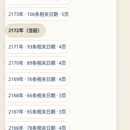
2173年 · 106条相关日期 · 5页
2172年（当前）
2171年 · 93条相关日期 · 4页
2170年 · 89条相关日期 · 4页
2169年 · 76条相关日期 · 4页
2168年 · 66条相关日期 · 3页
2167年 · 65条相关日期 · 3页
2166年 · 78条相关日期 · 4页