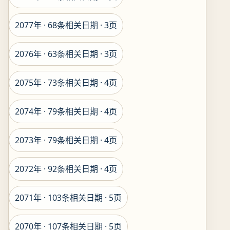
2077年 · 68条相关日期 · 3页
2076年 · 63条相关日期 · 3页
2075年 · 73条相关日期 · 4页
2074年 · 79条相关日期 · 4页
2073年 · 79条相关日期 · 4页
2072年 · 92条相关日期 · 4页
2071年 · 103条相关日期 · 5页
2070年 · 107条相关日期 · 5页