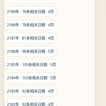
2189年 · 76条相关日期 · 4页
2188年 · 78条相关日期 · 4页
2187年 · 81条相关日期 · 4页
2186年 · 98条相关日期 · 5页
2185年 · 105条相关日期 · 5页
2184年 · 103条相关日期 · 5页
2183年 · 92条相关日期 · 4页
2182年 · 92条相关日期 · 4页