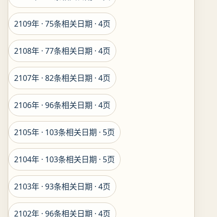
2109年 · 75条相关日期 · 4页
2108年 · 77条相关日期 · 4页
2107年 · 82条相关日期 · 4页
2106年 · 96条相关日期 · 4页
2105年 · 103条相关日期 · 5页
2104年 · 103条相关日期 · 5页
2103年 · 93条相关日期 · 4页
2102年 · 96条相关日期 · 4页