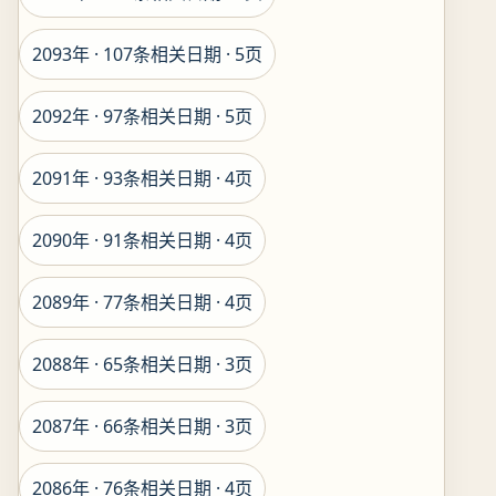
2093年 · 107条相关日期 · 5页
2092年 · 97条相关日期 · 5页
2091年 · 93条相关日期 · 4页
2090年 · 91条相关日期 · 4页
2089年 · 77条相关日期 · 4页
2088年 · 65条相关日期 · 3页
2087年 · 66条相关日期 · 3页
2086年 · 76条相关日期 · 4页