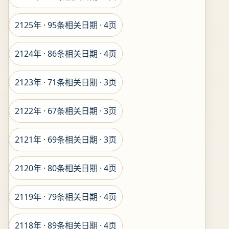
2125年 · 95条相关日期 · 4页
2124年 · 86条相关日期 · 4页
2123年 · 71条相关日期 · 3页
2122年 · 67条相关日期 · 3页
2121年 · 69条相关日期 · 3页
2120年 · 80条相关日期 · 4页
2119年 · 79条相关日期 · 4页
2118年 · 89条相关日期 · 4页