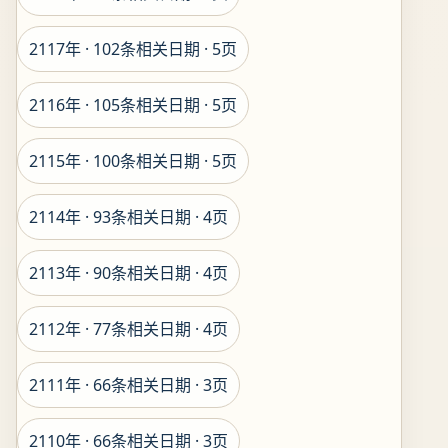
2117年 · 102条相关日期 · 5页
2116年 · 105条相关日期 · 5页
2115年 · 100条相关日期 · 5页
2114年 · 93条相关日期 · 4页
2113年 · 90条相关日期 · 4页
2112年 · 77条相关日期 · 4页
2111年 · 66条相关日期 · 3页
2110年 · 66条相关日期 · 3页