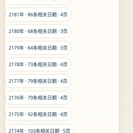
2181年 · 86条相关日期 · 4页
2180年 · 68条相关日期 · 3页
2179年 · 64条相关日期 · 3页
2178年 · 73条相关日期 · 4页
2177年 · 79条相关日期 · 4页
2176年 · 79条相关日期 · 4页
2175年 · 92条相关日期 · 4页
2174年 · 103条相关日期 · 5页