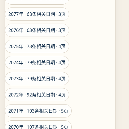
2077年 · 68条相关日期 · 3页
2076年 · 63条相关日期 · 3页
2075年 · 73条相关日期 · 4页
2074年 · 79条相关日期 · 4页
2073年 · 79条相关日期 · 4页
2072年 · 92条相关日期 · 4页
2071年 · 103条相关日期 · 5页
2070年 · 107条相关日期 · 5页