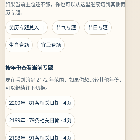
如果当前主题还不够，你也可以从这里继续切到其他黄
历专题。
黄历专题总入口
节气专题
节日专题
生肖专题
宜忌专题
按年份查看当前专题
现在看到的是 2172 年范围，如果你想比较其他年份，
可以继续往下切换。
2200年 · 81条相关日期 · 4页
2199年 · 79条相关日期 · 4页
2198年 · 91条相关日期 · 4页