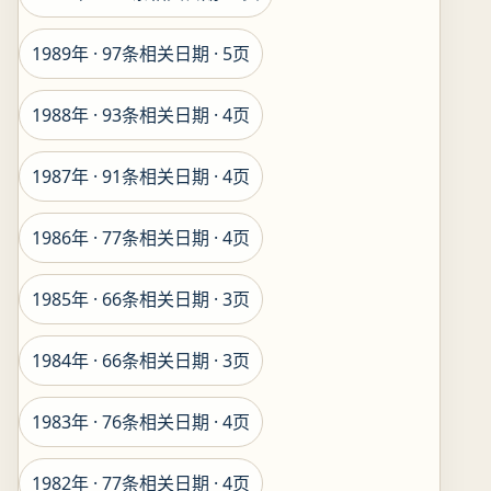
1989年 · 97条相关日期 · 5页
1988年 · 93条相关日期 · 4页
1987年 · 91条相关日期 · 4页
1986年 · 77条相关日期 · 4页
1985年 · 66条相关日期 · 3页
1984年 · 66条相关日期 · 3页
1983年 · 76条相关日期 · 4页
1982年 · 77条相关日期 · 4页