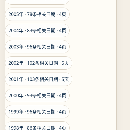
2005年 · 78条相关日期 · 4页
2004年 · 83条相关日期 · 4页
2003年 · 96条相关日期 · 4页
2002年 · 102条相关日期 · 5页
2001年 · 103条相关日期 · 5页
2000年 · 93条相关日期 · 4页
1999年 · 96条相关日期 · 4页
1998年 · 86条相关日期 · 4页