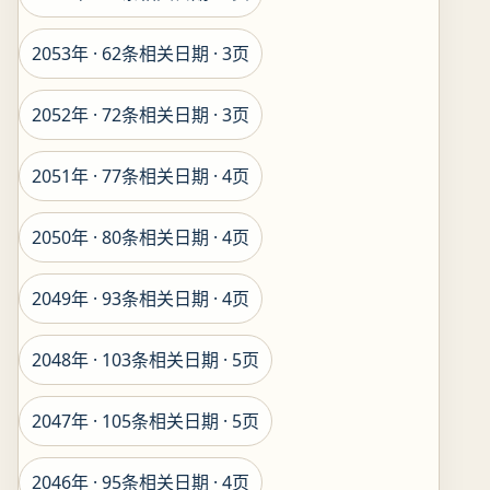
2053年 · 62条相关日期 · 3页
2052年 · 72条相关日期 · 3页
2051年 · 77条相关日期 · 4页
2050年 · 80条相关日期 · 4页
2049年 · 93条相关日期 · 4页
2048年 · 103条相关日期 · 5页
2047年 · 105条相关日期 · 5页
2046年 · 95条相关日期 · 4页