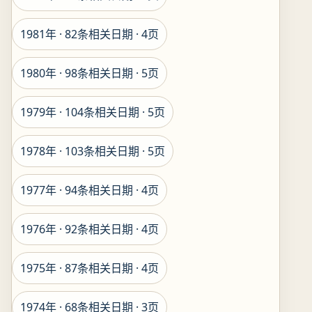
1981年 · 82条相关日期 · 4页
1980年 · 98条相关日期 · 5页
1979年 · 104条相关日期 · 5页
1978年 · 103条相关日期 · 5页
1977年 · 94条相关日期 · 4页
1976年 · 92条相关日期 · 4页
1975年 · 87条相关日期 · 4页
1974年 · 68条相关日期 · 3页