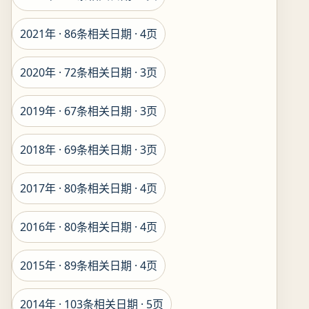
2021年 · 86条相关日期 · 4页
2020年 · 72条相关日期 · 3页
2019年 · 67条相关日期 · 3页
2018年 · 69条相关日期 · 3页
2017年 · 80条相关日期 · 4页
2016年 · 80条相关日期 · 4页
2015年 · 89条相关日期 · 4页
2014年 · 103条相关日期 · 5页