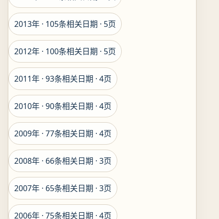
2013年 · 105条相关日期 · 5页
2012年 · 100条相关日期 · 5页
2011年 · 93条相关日期 · 4页
2010年 · 90条相关日期 · 4页
2009年 · 77条相关日期 · 4页
2008年 · 66条相关日期 · 3页
2007年 · 65条相关日期 · 3页
2006年 · 75条相关日期 · 4页