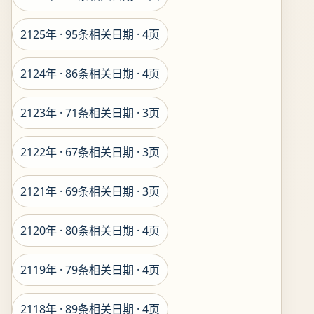
2125年 · 95条相关日期 · 4页
2124年 · 86条相关日期 · 4页
2123年 · 71条相关日期 · 3页
2122年 · 67条相关日期 · 3页
2121年 · 69条相关日期 · 3页
2120年 · 80条相关日期 · 4页
2119年 · 79条相关日期 · 4页
2118年 · 89条相关日期 · 4页