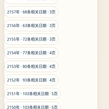
2157年 · 68条相关日期 · 3页
2156年 · 63条相关日期 · 3页
2155年 · 72条相关日期 · 3页
2154年 · 77条相关日期 · 4页
2153年 · 80条相关日期 · 4页
2152年 · 93条相关日期 · 4页
2151年 · 103条相关日期 · 5页
2150年 · 103条相关日期 · 5页