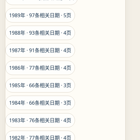
1989年 · 97条相关日期 · 5页
1988年 · 93条相关日期 · 4页
1987年 · 91条相关日期 · 4页
1986年 · 77条相关日期 · 4页
1985年 · 66条相关日期 · 3页
1984年 · 66条相关日期 · 3页
1983年 · 76条相关日期 · 4页
1982年 · 77条相关日期 · 4页