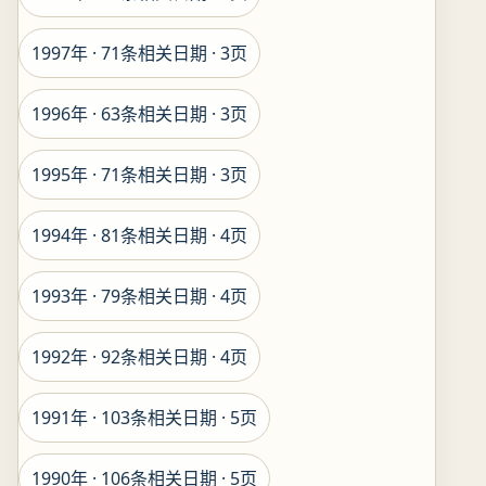
1997年 · 71条相关日期 · 3页
1996年 · 63条相关日期 · 3页
1995年 · 71条相关日期 · 3页
1994年 · 81条相关日期 · 4页
1993年 · 79条相关日期 · 4页
1992年 · 92条相关日期 · 4页
1991年 · 103条相关日期 · 5页
1990年 · 106条相关日期 · 5页