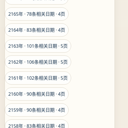
2165年 · 78条相关日期 · 4页
2164年 · 83条相关日期 · 4页
2163年 · 101条相关日期 · 5页
2162年 · 106条相关日期 · 5页
2161年 · 102条相关日期 · 5页
2160年 · 90条相关日期 · 4页
2159年 · 90条相关日期 · 4页
2158年 · 83条相关日期 · 4页