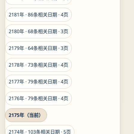
2181年 · 86条相关日期 · 4页
2180年 · 68条相关日期 · 3页
2179年 · 64条相关日期 · 3页
2178年 · 73条相关日期 · 4页
2177年 · 79条相关日期 · 4页
2176年 · 79条相关日期 · 4页
2175年（当前）
2174年 · 103条相关日期 · 5页