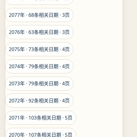
2077年 · 68条相关日期 · 3页
2076年 · 63条相关日期 · 3页
2075年 · 73条相关日期 · 4页
2074年 · 79条相关日期 · 4页
2073年 · 79条相关日期 · 4页
2072年 · 92条相关日期 · 4页
2071年 · 103条相关日期 · 5页
2070年 · 107条相关日期 · 5页