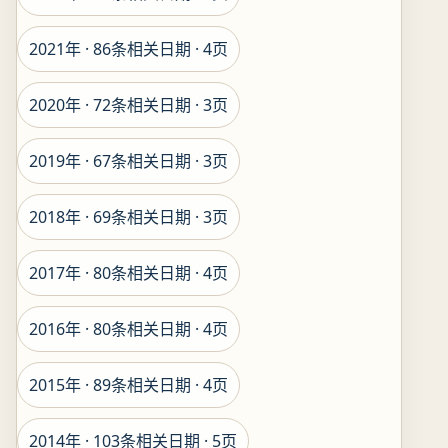
2021年 · 86条相关日期 · 4页
2020年 · 72条相关日期 · 3页
2019年 · 67条相关日期 · 3页
2018年 · 69条相关日期 · 3页
2017年 · 80条相关日期 · 4页
2016年 · 80条相关日期 · 4页
2015年 · 89条相关日期 · 4页
2014年 · 103条相关日期 · 5页