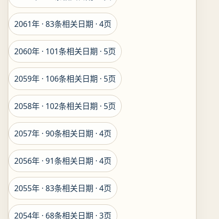
2061年 · 83条相关日期 · 4页
2060年 · 101条相关日期 · 5页
2059年 · 106条相关日期 · 5页
2058年 · 102条相关日期 · 5页
2057年 · 90条相关日期 · 4页
2056年 · 91条相关日期 · 4页
2055年 · 83条相关日期 · 4页
2054年 · 68条相关日期 · 3页