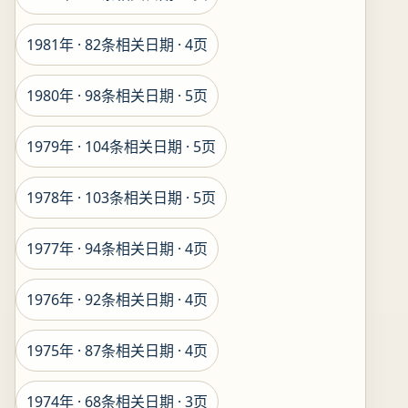
1981年 · 82条相关日期 · 4页
1980年 · 98条相关日期 · 5页
1979年 · 104条相关日期 · 5页
1978年 · 103条相关日期 · 5页
1977年 · 94条相关日期 · 4页
1976年 · 92条相关日期 · 4页
1975年 · 87条相关日期 · 4页
1974年 · 68条相关日期 · 3页