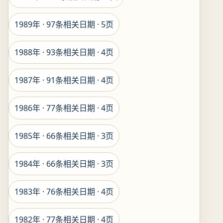
1989年 · 97条相关日期 · 5页
1988年 · 93条相关日期 · 4页
1987年 · 91条相关日期 · 4页
1986年 · 77条相关日期 · 4页
1985年 · 66条相关日期 · 3页
1984年 · 66条相关日期 · 3页
1983年 · 76条相关日期 · 4页
1982年 · 77条相关日期 · 4页