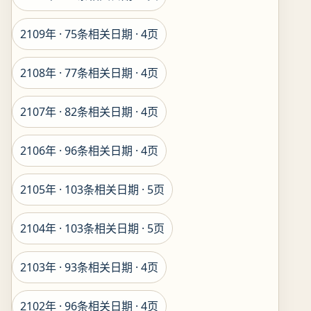
2109年 · 75条相关日期 · 4页
2108年 · 77条相关日期 · 4页
2107年 · 82条相关日期 · 4页
2106年 · 96条相关日期 · 4页
2105年 · 103条相关日期 · 5页
2104年 · 103条相关日期 · 5页
2103年 · 93条相关日期 · 4页
2102年 · 96条相关日期 · 4页