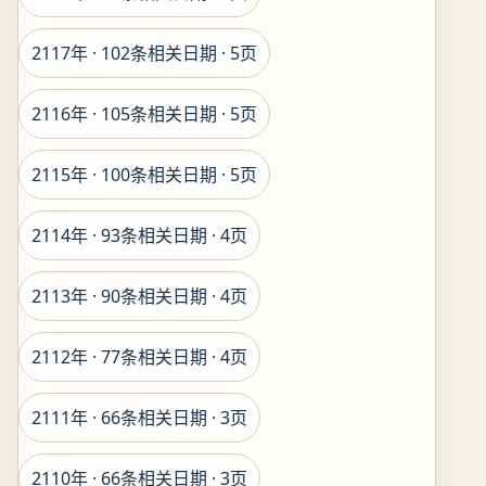
2117年 · 102条相关日期 · 5页
2116年 · 105条相关日期 · 5页
2115年 · 100条相关日期 · 5页
2114年 · 93条相关日期 · 4页
2113年 · 90条相关日期 · 4页
2112年 · 77条相关日期 · 4页
2111年 · 66条相关日期 · 3页
2110年 · 66条相关日期 · 3页