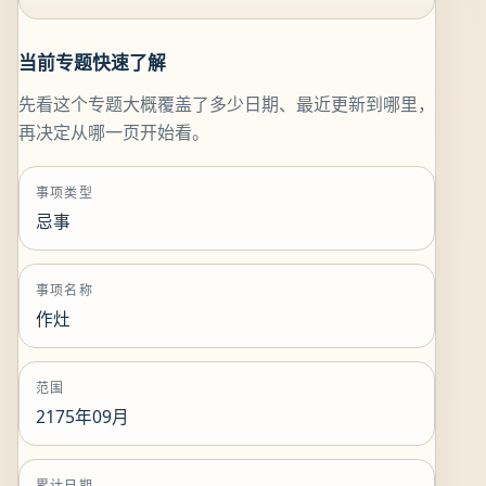
当前专题快速了解
先看这个专题大概覆盖了多少日期、最近更新到哪里，
再决定从哪一页开始看。
事项类型
忌事
事项名称
作灶
范围
2175年09月
累计日期