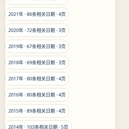
2021年 · 86条相关日期 · 4页
2020年 · 72条相关日期 · 3页
2019年 · 67条相关日期 · 3页
2018年 · 69条相关日期 · 3页
2017年 · 80条相关日期 · 4页
2016年 · 80条相关日期 · 4页
2015年 · 89条相关日期 · 4页
2014年 · 103条相关日期 · 5页