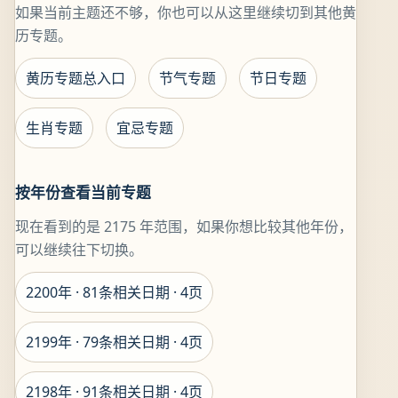
如果当前主题还不够，你也可以从这里继续切到其他黄
历专题。
黄历专题总入口
节气专题
节日专题
生肖专题
宜忌专题
按年份查看当前专题
现在看到的是 2175 年范围，如果你想比较其他年份，
可以继续往下切换。
2200年 · 81条相关日期 · 4页
2199年 · 79条相关日期 · 4页
2198年 · 91条相关日期 · 4页