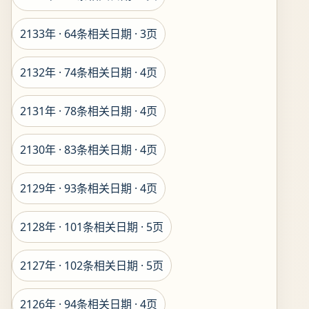
2133年 · 64条相关日期 · 3页
2132年 · 74条相关日期 · 4页
2131年 · 78条相关日期 · 4页
2130年 · 83条相关日期 · 4页
2129年 · 93条相关日期 · 4页
2128年 · 101条相关日期 · 5页
2127年 · 102条相关日期 · 5页
2126年 · 94条相关日期 · 4页