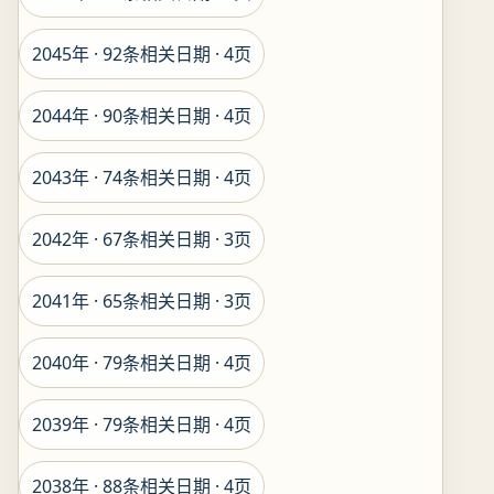
2045年 · 92条相关日期 · 4页
2044年 · 90条相关日期 · 4页
2043年 · 74条相关日期 · 4页
2042年 · 67条相关日期 · 3页
2041年 · 65条相关日期 · 3页
2040年 · 79条相关日期 · 4页
2039年 · 79条相关日期 · 4页
2038年 · 88条相关日期 · 4页