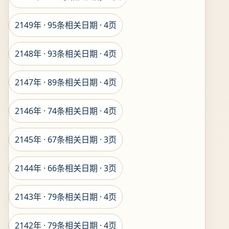
2149年 · 95条相关日期 · 4页
2148年 · 93条相关日期 · 4页
2147年 · 89条相关日期 · 4页
2146年 · 74条相关日期 · 4页
2145年 · 67条相关日期 · 3页
2144年 · 66条相关日期 · 3页
2143年 · 79条相关日期 · 4页
2142年 · 79条相关日期 · 4页