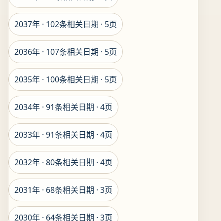
2037年 · 102条相关日期 · 5页
2036年 · 107条相关日期 · 5页
2035年 · 100条相关日期 · 5页
2034年 · 91条相关日期 · 4页
2033年 · 91条相关日期 · 4页
2032年 · 80条相关日期 · 4页
2031年 · 68条相关日期 · 3页
2030年 · 64条相关日期 · 3页