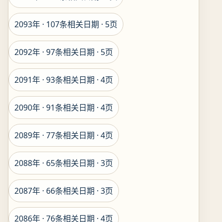
2093年 · 107条相关日期 · 5页
2092年 · 97条相关日期 · 5页
2091年 · 93条相关日期 · 4页
2090年 · 91条相关日期 · 4页
2089年 · 77条相关日期 · 4页
2088年 · 65条相关日期 · 3页
2087年 · 66条相关日期 · 3页
2086年 · 76条相关日期 · 4页