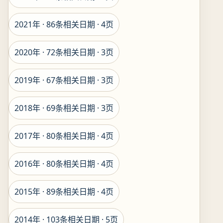
2021年 · 86条相关日期 · 4页
2020年 · 72条相关日期 · 3页
2019年 · 67条相关日期 · 3页
2018年 · 69条相关日期 · 3页
2017年 · 80条相关日期 · 4页
2016年 · 80条相关日期 · 4页
2015年 · 89条相关日期 · 4页
2014年 · 103条相关日期 · 5页