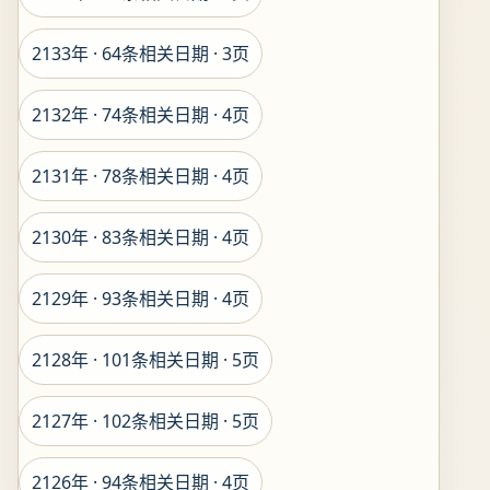
2133年 · 64条相关日期 · 3页
2132年 · 74条相关日期 · 4页
2131年 · 78条相关日期 · 4页
2130年 · 83条相关日期 · 4页
2129年 · 93条相关日期 · 4页
2128年 · 101条相关日期 · 5页
2127年 · 102条相关日期 · 5页
2126年 · 94条相关日期 · 4页