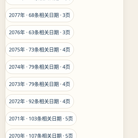
2077年 · 68条相关日期 · 3页
2076年 · 63条相关日期 · 3页
2075年 · 73条相关日期 · 4页
2074年 · 79条相关日期 · 4页
2073年 · 79条相关日期 · 4页
2072年 · 92条相关日期 · 4页
2071年 · 103条相关日期 · 5页
2070年 · 107条相关日期 · 5页