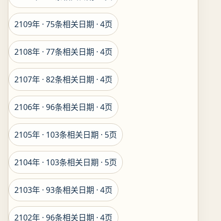
2109年 · 75条相关日期 · 4页
2108年 · 77条相关日期 · 4页
2107年 · 82条相关日期 · 4页
2106年 · 96条相关日期 · 4页
2105年 · 103条相关日期 · 5页
2104年 · 103条相关日期 · 5页
2103年 · 93条相关日期 · 4页
2102年 · 96条相关日期 · 4页