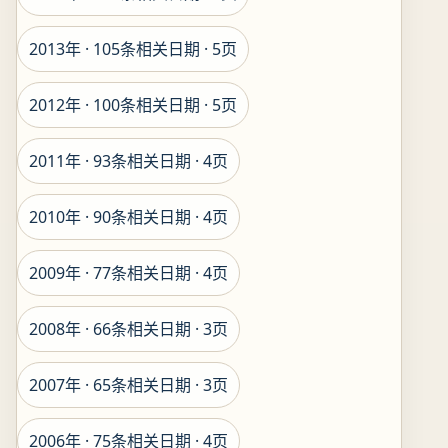
2013年 · 105条相关日期 · 5页
2012年 · 100条相关日期 · 5页
2011年 · 93条相关日期 · 4页
2010年 · 90条相关日期 · 4页
2009年 · 77条相关日期 · 4页
2008年 · 66条相关日期 · 3页
2007年 · 65条相关日期 · 3页
2006年 · 75条相关日期 · 4页