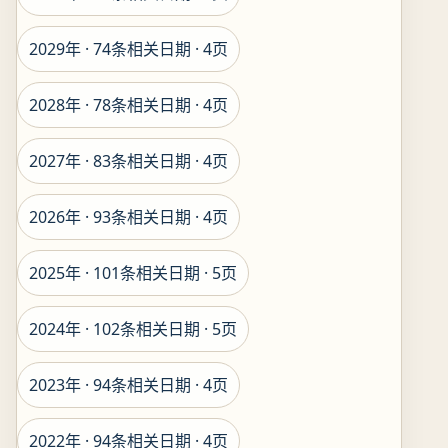
2029年 · 74条相关日期 · 4页
2028年 · 78条相关日期 · 4页
2027年 · 83条相关日期 · 4页
2026年 · 93条相关日期 · 4页
2025年 · 101条相关日期 · 5页
2024年 · 102条相关日期 · 5页
2023年 · 94条相关日期 · 4页
2022年 · 94条相关日期 · 4页