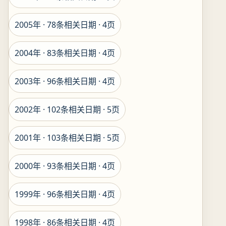
2005年 · 78条相关日期 · 4页
2004年 · 83条相关日期 · 4页
2003年 · 96条相关日期 · 4页
2002年 · 102条相关日期 · 5页
2001年 · 103条相关日期 · 5页
2000年 · 93条相关日期 · 4页
1999年 · 96条相关日期 · 4页
1998年 · 86条相关日期 · 4页