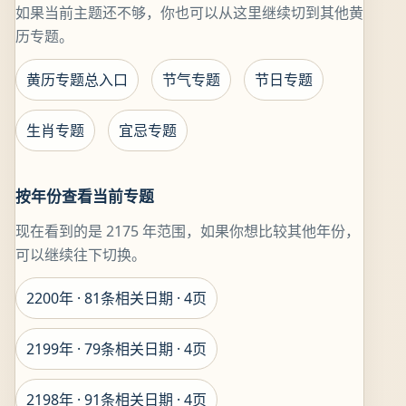
如果当前主题还不够，你也可以从这里继续切到其他黄
历专题。
黄历专题总入口
节气专题
节日专题
生肖专题
宜忌专题
按年份查看当前专题
现在看到的是 2175 年范围，如果你想比较其他年份，
可以继续往下切换。
2200年 · 81条相关日期 · 4页
2199年 · 79条相关日期 · 4页
2198年 · 91条相关日期 · 4页