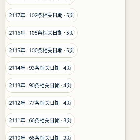
2117年 · 102条相关日期 · 5页
2116年 · 105条相关日期 · 5页
2115年 · 100条相关日期 · 5页
2114年 · 93条相关日期 · 4页
2113年 · 90条相关日期 · 4页
2112年 · 77条相关日期 · 4页
2111年 · 66条相关日期 · 3页
2110年 · 66条相关日期 · 3页