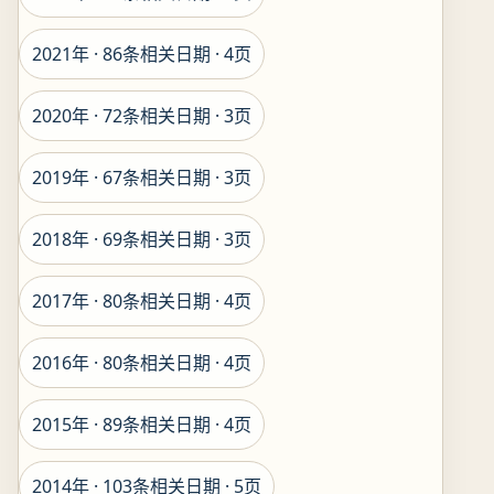
2021年 · 86条相关日期 · 4页
2020年 · 72条相关日期 · 3页
2019年 · 67条相关日期 · 3页
2018年 · 69条相关日期 · 3页
2017年 · 80条相关日期 · 4页
2016年 · 80条相关日期 · 4页
2015年 · 89条相关日期 · 4页
2014年 · 103条相关日期 · 5页