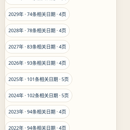
2029年 · 74条相关日期 · 4页
2028年 · 78条相关日期 · 4页
2027年 · 83条相关日期 · 4页
2026年 · 93条相关日期 · 4页
2025年 · 101条相关日期 · 5页
2024年 · 102条相关日期 · 5页
2023年 · 94条相关日期 · 4页
2022年 · 94条相关日期 · 4页