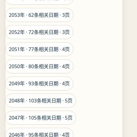
2053年 · 62条相关日期 · 3页
2052年 · 72条相关日期 · 3页
2051年 · 77条相关日期 · 4页
2050年 · 80条相关日期 · 4页
2049年 · 93条相关日期 · 4页
2048年 · 103条相关日期 · 5页
2047年 · 105条相关日期 · 5页
2046年 · 95条相关日期 · 4页