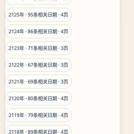
2125年 · 95条相关日期 · 4页
2124年 · 86条相关日期 · 4页
2123年 · 71条相关日期 · 3页
2122年 · 67条相关日期 · 3页
2121年 · 69条相关日期 · 3页
2120年 · 80条相关日期 · 4页
2119年 · 79条相关日期 · 4页
2118年 · 89条相关日期 · 4页