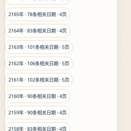
2165年 · 78条相关日期 · 4页
2164年 · 83条相关日期 · 4页
2163年 · 101条相关日期 · 5页
2162年 · 106条相关日期 · 5页
2161年 · 102条相关日期 · 5页
2160年 · 90条相关日期 · 4页
2159年 · 90条相关日期 · 4页
2158年 · 83条相关日期 · 4页