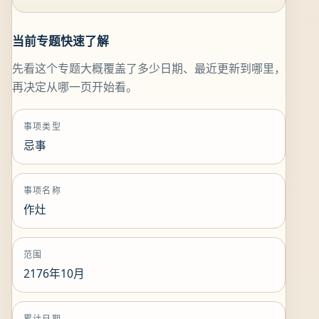
当前专题快速了解
先看这个专题大概覆盖了多少日期、最近更新到哪里，
再决定从哪一页开始看。
事项类型
忌事
事项名称
作灶
范围
2176年10月
累计日期