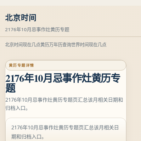
北京时间
2176年10月忌事作灶黄历专题
北京时间现在几点
黄历万年历查询
世界时间现在几点
黄历专题详情
2176年10月忌事作灶黄历专
题
2176年10月忌事作灶黄历专题页汇总该月相关日期和
归档入口。
2176年10月忌事作灶黄历专题页汇总该月相关日
期和归档入口。