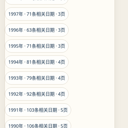
1997年 · 71条相关日期 · 3页
1996年 · 63条相关日期 · 3页
1995年 · 71条相关日期 · 3页
1994年 · 81条相关日期 · 4页
1993年 · 79条相关日期 · 4页
1992年 · 92条相关日期 · 4页
1991年 · 103条相关日期 · 5页
1990年 · 106条相关日期 · 5页