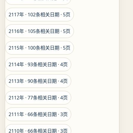
2117年 · 102条相关日期 · 5页
2116年 · 105条相关日期 · 5页
2115年 · 100条相关日期 · 5页
2114年 · 93条相关日期 · 4页
2113年 · 90条相关日期 · 4页
2112年 · 77条相关日期 · 4页
2111年 · 66条相关日期 · 3页
2110年 · 66条相关日期 · 3页