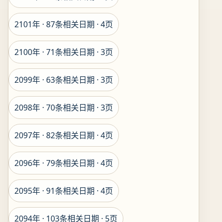
2101年 · 87条相关日期 · 4页
2100年 · 71条相关日期 · 3页
2099年 · 63条相关日期 · 3页
2098年 · 70条相关日期 · 3页
2097年 · 82条相关日期 · 4页
2096年 · 79条相关日期 · 4页
2095年 · 91条相关日期 · 4页
2094年 · 103条相关日期 · 5页