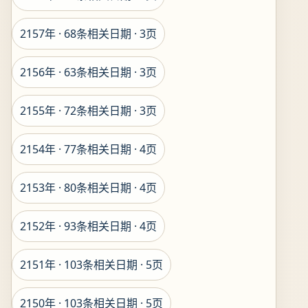
2157年 · 68条相关日期 · 3页
2156年 · 63条相关日期 · 3页
2155年 · 72条相关日期 · 3页
2154年 · 77条相关日期 · 4页
2153年 · 80条相关日期 · 4页
2152年 · 93条相关日期 · 4页
2151年 · 103条相关日期 · 5页
2150年 · 103条相关日期 · 5页