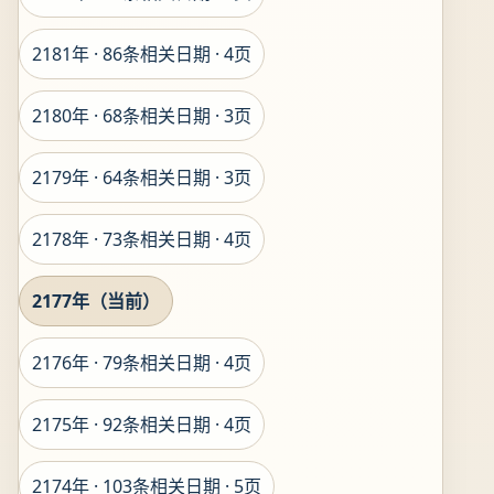
2181年 · 86条相关日期 · 4页
2180年 · 68条相关日期 · 3页
2179年 · 64条相关日期 · 3页
2178年 · 73条相关日期 · 4页
2177年（当前）
2176年 · 79条相关日期 · 4页
2175年 · 92条相关日期 · 4页
2174年 · 103条相关日期 · 5页