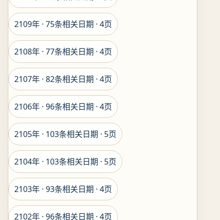
2109年 · 75条相关日期 · 4页
2108年 · 77条相关日期 · 4页
2107年 · 82条相关日期 · 4页
2106年 · 96条相关日期 · 4页
2105年 · 103条相关日期 · 5页
2104年 · 103条相关日期 · 5页
2103年 · 93条相关日期 · 4页
2102年 · 96条相关日期 · 4页