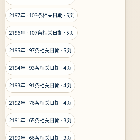
2197年 · 103条相关日期 · 5页
2196年 · 107条相关日期 · 5页
2195年 · 97条相关日期 · 5页
2194年 · 93条相关日期 · 4页
2193年 · 91条相关日期 · 4页
2192年 · 76条相关日期 · 4页
2191年 · 65条相关日期 · 3页
2190年 · 66条相关日期 · 3页