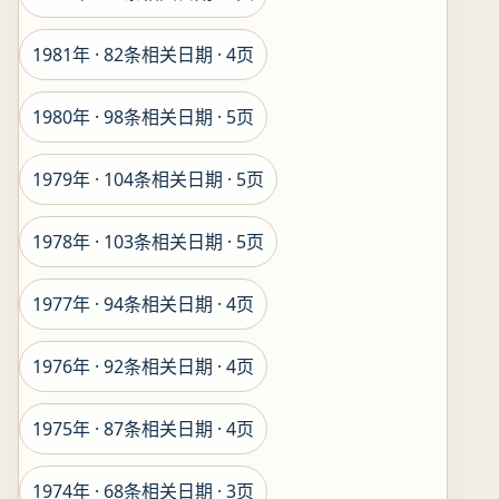
1981年 · 82条相关日期 · 4页
1980年 · 98条相关日期 · 5页
1979年 · 104条相关日期 · 5页
1978年 · 103条相关日期 · 5页
1977年 · 94条相关日期 · 4页
1976年 · 92条相关日期 · 4页
1975年 · 87条相关日期 · 4页
1974年 · 68条相关日期 · 3页