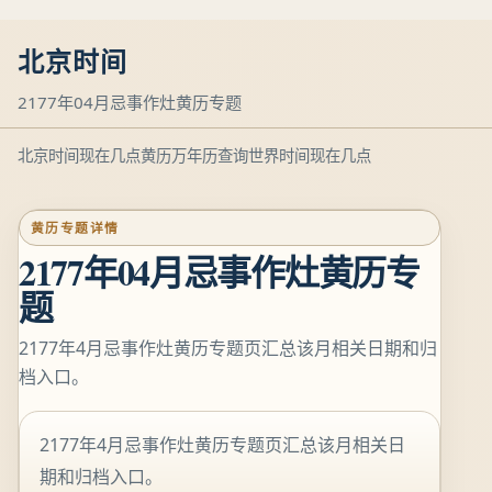
北京时间
2177年04月忌事作灶黄历专题
北京时间现在几点
黄历万年历查询
世界时间现在几点
黄历专题详情
2177年04月忌事作灶黄历专
题
2177年4月忌事作灶黄历专题页汇总该月相关日期和归
档入口。
2177年4月忌事作灶黄历专题页汇总该月相关日
期和归档入口。