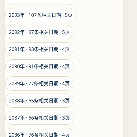
2093年 · 107条相关日期 · 5页
2092年 · 97条相关日期 · 5页
2091年 · 93条相关日期 · 4页
2090年 · 91条相关日期 · 4页
2089年 · 77条相关日期 · 4页
2088年 · 65条相关日期 · 3页
2087年 · 66条相关日期 · 3页
2086年 · 76条相关日期 · 4页