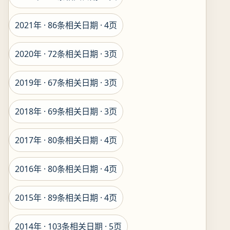
2021年 · 86条相关日期 · 4页
2020年 · 72条相关日期 · 3页
2019年 · 67条相关日期 · 3页
2018年 · 69条相关日期 · 3页
2017年 · 80条相关日期 · 4页
2016年 · 80条相关日期 · 4页
2015年 · 89条相关日期 · 4页
2014年 · 103条相关日期 · 5页