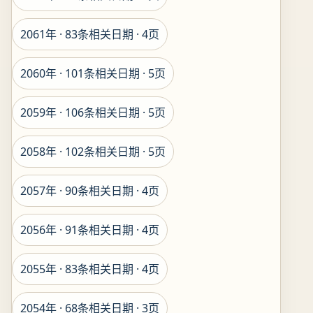
2061年 · 83条相关日期 · 4页
2060年 · 101条相关日期 · 5页
2059年 · 106条相关日期 · 5页
2058年 · 102条相关日期 · 5页
2057年 · 90条相关日期 · 4页
2056年 · 91条相关日期 · 4页
2055年 · 83条相关日期 · 4页
2054年 · 68条相关日期 · 3页