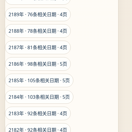
2189年 · 76条相关日期 · 4页
2188年 · 78条相关日期 · 4页
2187年 · 81条相关日期 · 4页
2186年 · 98条相关日期 · 5页
2185年 · 105条相关日期 · 5页
2184年 · 103条相关日期 · 5页
2183年 · 92条相关日期 · 4页
2182年 · 92条相关日期 · 4页