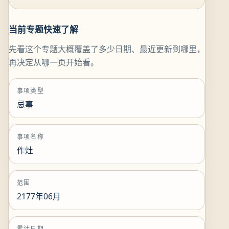
当前专题快速了解
先看这个专题大概覆盖了多少日期、最近更新到哪里，
再决定从哪一页开始看。
事项类型
忌事
事项名称
作灶
范围
2177年06月
累计日期