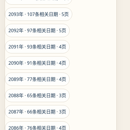
2093年 · 107条相关日期 · 5页
2092年 · 97条相关日期 · 5页
2091年 · 93条相关日期 · 4页
2090年 · 91条相关日期 · 4页
2089年 · 77条相关日期 · 4页
2088年 · 65条相关日期 · 3页
2087年 · 66条相关日期 · 3页
2086年 · 76条相关日期 · 4页