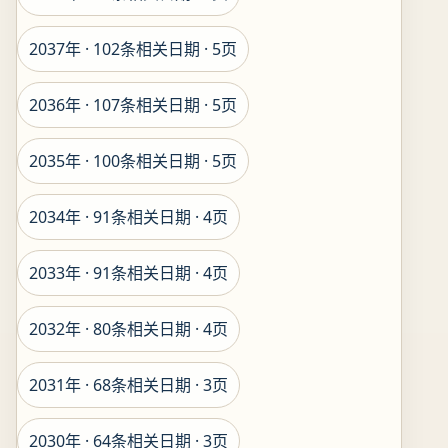
2037年 · 102条相关日期 · 5页
2036年 · 107条相关日期 · 5页
2035年 · 100条相关日期 · 5页
2034年 · 91条相关日期 · 4页
2033年 · 91条相关日期 · 4页
2032年 · 80条相关日期 · 4页
2031年 · 68条相关日期 · 3页
2030年 · 64条相关日期 · 3页