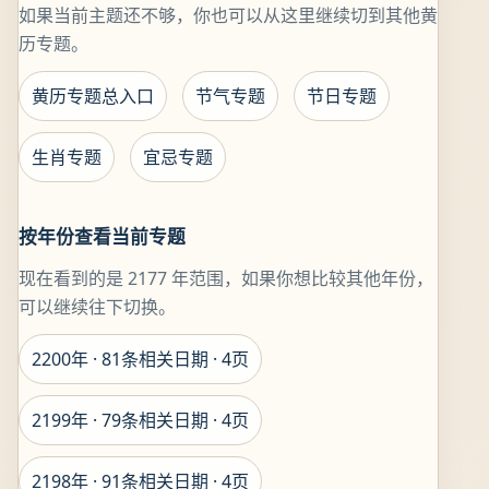
如果当前主题还不够，你也可以从这里继续切到其他黄
历专题。
黄历专题总入口
节气专题
节日专题
生肖专题
宜忌专题
按年份查看当前专题
现在看到的是 2177 年范围，如果你想比较其他年份，
可以继续往下切换。
2200年 · 81条相关日期 · 4页
2199年 · 79条相关日期 · 4页
2198年 · 91条相关日期 · 4页