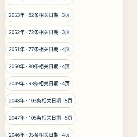
2053年 · 62条相关日期 · 3页
2052年 · 72条相关日期 · 3页
2051年 · 77条相关日期 · 4页
2050年 · 80条相关日期 · 4页
2049年 · 93条相关日期 · 4页
2048年 · 103条相关日期 · 5页
2047年 · 105条相关日期 · 5页
2046年 · 95条相关日期 · 4页