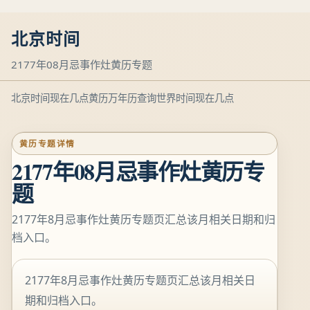
北京时间
2177年08月忌事作灶黄历专题
北京时间现在几点
黄历万年历查询
世界时间现在几点
黄历专题详情
2177年08月忌事作灶黄历专
题
2177年8月忌事作灶黄历专题页汇总该月相关日期和归
档入口。
2177年8月忌事作灶黄历专题页汇总该月相关日
期和归档入口。