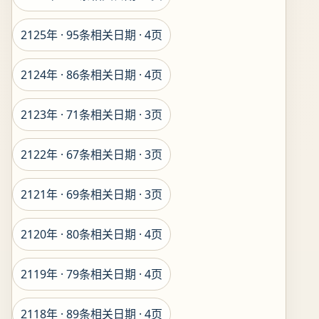
2125年 · 95条相关日期 · 4页
2124年 · 86条相关日期 · 4页
2123年 · 71条相关日期 · 3页
2122年 · 67条相关日期 · 3页
2121年 · 69条相关日期 · 3页
2120年 · 80条相关日期 · 4页
2119年 · 79条相关日期 · 4页
2118年 · 89条相关日期 · 4页