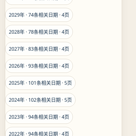
2029年 · 74条相关日期 · 4页
2028年 · 78条相关日期 · 4页
2027年 · 83条相关日期 · 4页
2026年 · 93条相关日期 · 4页
2025年 · 101条相关日期 · 5页
2024年 · 102条相关日期 · 5页
2023年 · 94条相关日期 · 4页
2022年 · 94条相关日期 · 4页