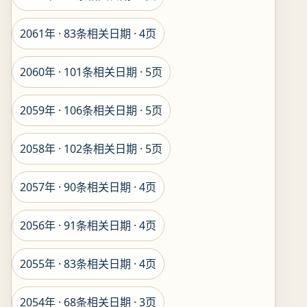
2061年 · 83条相关日期 · 4页
2060年 · 101条相关日期 · 5页
2059年 · 106条相关日期 · 5页
2058年 · 102条相关日期 · 5页
2057年 · 90条相关日期 · 4页
2056年 · 91条相关日期 · 4页
2055年 · 83条相关日期 · 4页
2054年 · 68条相关日期 · 3页