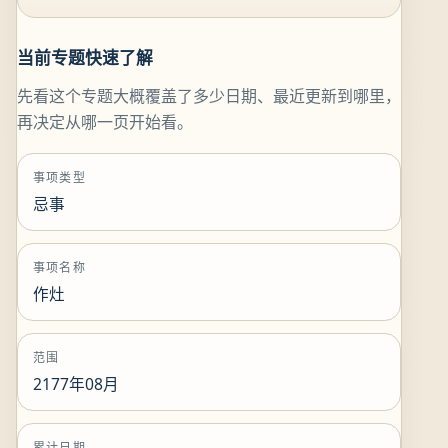
当前专题快速了解
先看这个专题大概覆盖了多少日期、最近更新到哪里，
再决定从哪一页开始看。
事项类型
忌事
事项名称
作灶
范围
2177年08月
累计日期