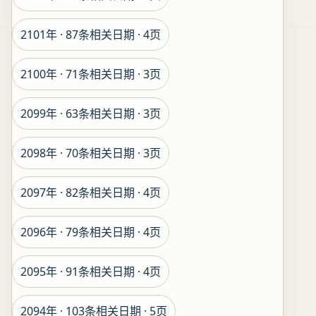
2101年 · 87条相关日期 · 4页
2100年 · 71条相关日期 · 3页
2099年 · 63条相关日期 · 3页
2098年 · 70条相关日期 · 3页
2097年 · 82条相关日期 · 4页
2096年 · 79条相关日期 · 4页
2095年 · 91条相关日期 · 4页
2094年 · 103条相关日期 · 5页