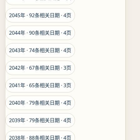
2045年 · 92条相关日期 · 4页
2044年 · 90条相关日期 · 4页
2043年 · 74条相关日期 · 4页
2042年 · 67条相关日期 · 3页
2041年 · 65条相关日期 · 3页
2040年 · 79条相关日期 · 4页
2039年 · 79条相关日期 · 4页
2038年 · 88条相关日期 · 4页