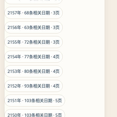
2157年 · 68条相关日期 · 3页
2156年 · 63条相关日期 · 3页
2155年 · 72条相关日期 · 3页
2154年 · 77条相关日期 · 4页
2153年 · 80条相关日期 · 4页
2152年 · 93条相关日期 · 4页
2151年 · 103条相关日期 · 5页
2150年 · 103条相关日期 · 5页