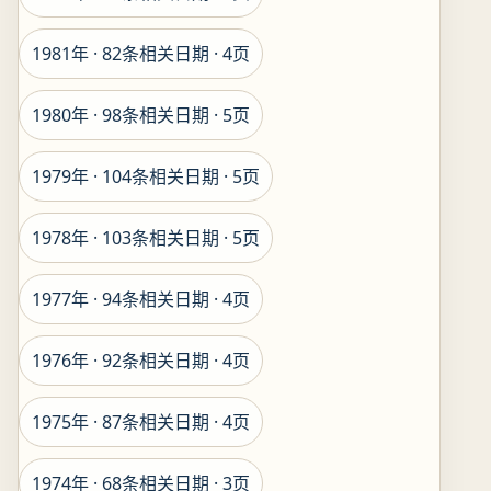
1981年 · 82条相关日期 · 4页
1980年 · 98条相关日期 · 5页
1979年 · 104条相关日期 · 5页
1978年 · 103条相关日期 · 5页
1977年 · 94条相关日期 · 4页
1976年 · 92条相关日期 · 4页
1975年 · 87条相关日期 · 4页
1974年 · 68条相关日期 · 3页