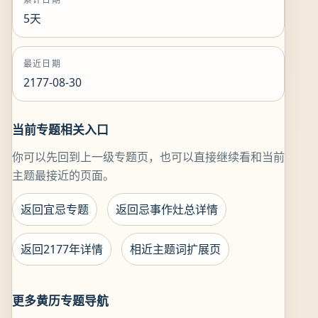
5天
最近日期
2177-08-30
当前专题相关入口
你可以先回到上一级专题页，也可以直接继续看和当前
主题最接近的页面。
返回宜忌专题
返回忌事作灶总详情
返回2177年详情
相近主题词扩展页
更多黄历专题导航