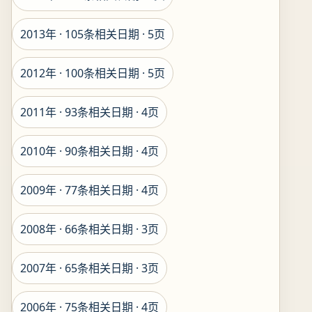
2013年 · 105条相关日期 · 5页
2012年 · 100条相关日期 · 5页
2011年 · 93条相关日期 · 4页
2010年 · 90条相关日期 · 4页
2009年 · 77条相关日期 · 4页
2008年 · 66条相关日期 · 3页
2007年 · 65条相关日期 · 3页
2006年 · 75条相关日期 · 4页