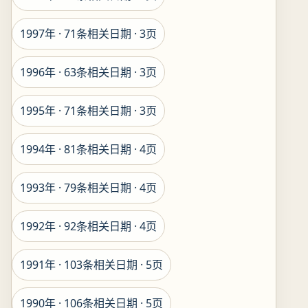
1997年 · 71条相关日期 · 3页
1996年 · 63条相关日期 · 3页
1995年 · 71条相关日期 · 3页
1994年 · 81条相关日期 · 4页
1993年 · 79条相关日期 · 4页
1992年 · 92条相关日期 · 4页
1991年 · 103条相关日期 · 5页
1990年 · 106条相关日期 · 5页