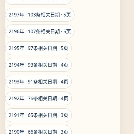
2197年 · 103条相关日期 · 5页
2196年 · 107条相关日期 · 5页
2195年 · 97条相关日期 · 5页
2194年 · 93条相关日期 · 4页
2193年 · 91条相关日期 · 4页
2192年 · 76条相关日期 · 4页
2191年 · 65条相关日期 · 3页
2190年 · 66条相关日期 · 3页