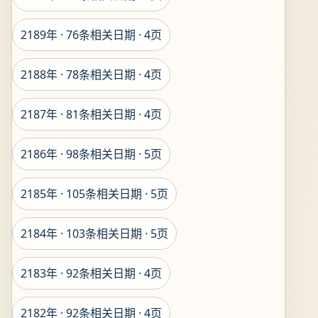
2189年 · 76条相关日期 · 4页
2188年 · 78条相关日期 · 4页
2187年 · 81条相关日期 · 4页
2186年 · 98条相关日期 · 5页
2185年 · 105条相关日期 · 5页
2184年 · 103条相关日期 · 5页
2183年 · 92条相关日期 · 4页
2182年 · 92条相关日期 · 4页