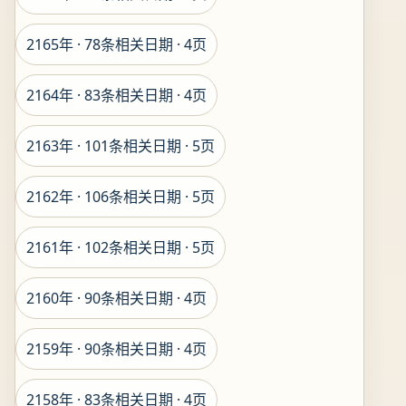
2165年 · 78条相关日期 · 4页
2164年 · 83条相关日期 · 4页
2163年 · 101条相关日期 · 5页
2162年 · 106条相关日期 · 5页
2161年 · 102条相关日期 · 5页
2160年 · 90条相关日期 · 4页
2159年 · 90条相关日期 · 4页
2158年 · 83条相关日期 · 4页