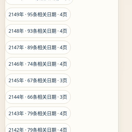
2149年 · 95条相关日期 · 4页
2148年 · 93条相关日期 · 4页
2147年 · 89条相关日期 · 4页
2146年 · 74条相关日期 · 4页
2145年 · 67条相关日期 · 3页
2144年 · 66条相关日期 · 3页
2143年 · 79条相关日期 · 4页
2142年 · 79条相关日期 · 4页