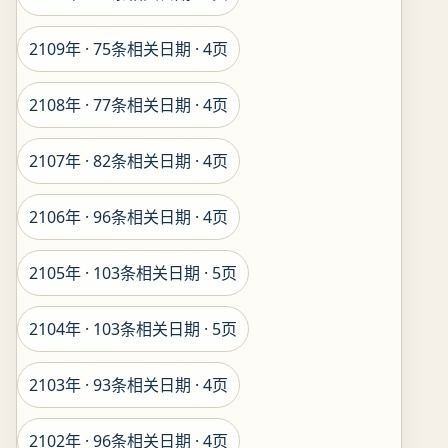
2109年 · 75条相关日期 · 4页
2108年 · 77条相关日期 · 4页
2107年 · 82条相关日期 · 4页
2106年 · 96条相关日期 · 4页
2105年 · 103条相关日期 · 5页
2104年 · 103条相关日期 · 5页
2103年 · 93条相关日期 · 4页
2102年 · 96条相关日期 · 4页