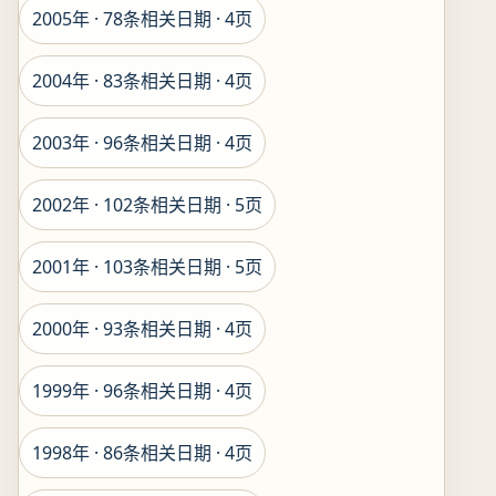
2005年 · 78条相关日期 · 4页
2004年 · 83条相关日期 · 4页
2003年 · 96条相关日期 · 4页
2002年 · 102条相关日期 · 5页
2001年 · 103条相关日期 · 5页
2000年 · 93条相关日期 · 4页
1999年 · 96条相关日期 · 4页
1998年 · 86条相关日期 · 4页