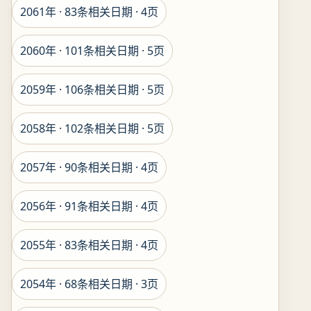
2061年 · 83条相关日期 · 4页
2060年 · 101条相关日期 · 5页
2059年 · 106条相关日期 · 5页
2058年 · 102条相关日期 · 5页
2057年 · 90条相关日期 · 4页
2056年 · 91条相关日期 · 4页
2055年 · 83条相关日期 · 4页
2054年 · 68条相关日期 · 3页