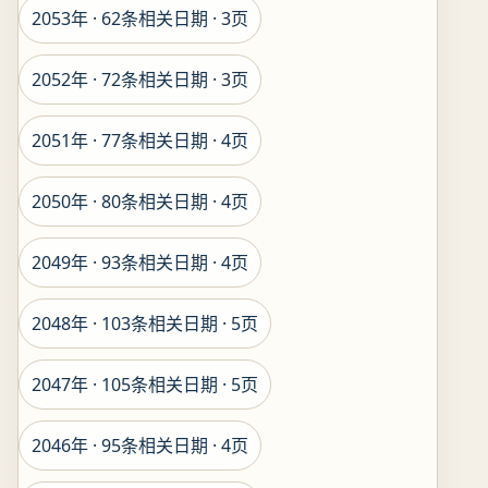
2053年 · 62条相关日期 · 3页
2052年 · 72条相关日期 · 3页
2051年 · 77条相关日期 · 4页
2050年 · 80条相关日期 · 4页
2049年 · 93条相关日期 · 4页
2048年 · 103条相关日期 · 5页
2047年 · 105条相关日期 · 5页
2046年 · 95条相关日期 · 4页