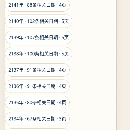
2141年 · 88条相关日期 · 4页
2140年 · 102条相关日期 · 5页
2139年 · 107条相关日期 · 5页
2138年 · 100条相关日期 · 5页
2137年 · 91条相关日期 · 4页
2136年 · 91条相关日期 · 4页
2135年 · 80条相关日期 · 4页
2134年 · 67条相关日期 · 3页