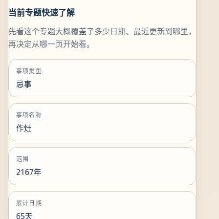
当前专题快速了解
先看这个专题大概覆盖了多少日期、最近更新到哪里，
再决定从哪一页开始看。
事项类型
忌事
事项名称
作灶
范围
2167年
累计日期
65天