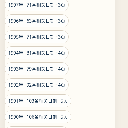
1997年 · 71条相关日期 · 3页
1996年 · 63条相关日期 · 3页
1995年 · 71条相关日期 · 3页
1994年 · 81条相关日期 · 4页
1993年 · 79条相关日期 · 4页
1992年 · 92条相关日期 · 4页
1991年 · 103条相关日期 · 5页
1990年 · 106条相关日期 · 5页