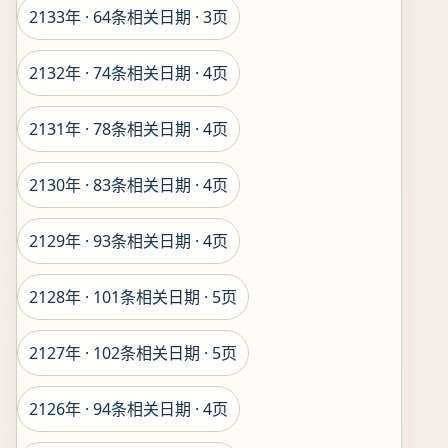
2133年 · 64条相关日期 · 3页
2132年 · 74条相关日期 · 4页
2131年 · 78条相关日期 · 4页
2130年 · 83条相关日期 · 4页
2129年 · 93条相关日期 · 4页
2128年 · 101条相关日期 · 5页
2127年 · 102条相关日期 · 5页
2126年 · 94条相关日期 · 4页