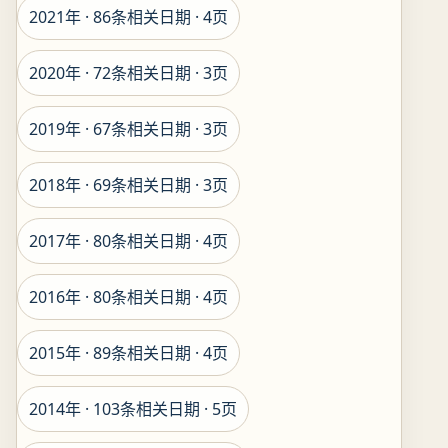
2021年 · 86条相关日期 · 4页
2020年 · 72条相关日期 · 3页
2019年 · 67条相关日期 · 3页
2018年 · 69条相关日期 · 3页
2017年 · 80条相关日期 · 4页
2016年 · 80条相关日期 · 4页
2015年 · 89条相关日期 · 4页
2014年 · 103条相关日期 · 5页