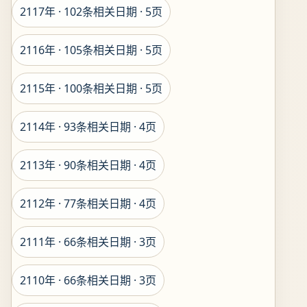
2117年 · 102条相关日期 · 5页
2116年 · 105条相关日期 · 5页
2115年 · 100条相关日期 · 5页
2114年 · 93条相关日期 · 4页
2113年 · 90条相关日期 · 4页
2112年 · 77条相关日期 · 4页
2111年 · 66条相关日期 · 3页
2110年 · 66条相关日期 · 3页