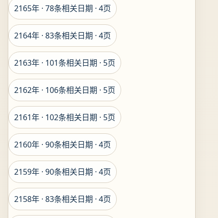
2165年 · 78条相关日期 · 4页
2164年 · 83条相关日期 · 4页
2163年 · 101条相关日期 · 5页
2162年 · 106条相关日期 · 5页
2161年 · 102条相关日期 · 5页
2160年 · 90条相关日期 · 4页
2159年 · 90条相关日期 · 4页
2158年 · 83条相关日期 · 4页