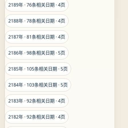
2189年 · 76条相关日期 · 4页
2188年 · 78条相关日期 · 4页
2187年 · 81条相关日期 · 4页
2186年 · 98条相关日期 · 5页
2185年 · 105条相关日期 · 5页
2184年 · 103条相关日期 · 5页
2183年 · 92条相关日期 · 4页
2182年 · 92条相关日期 · 4页