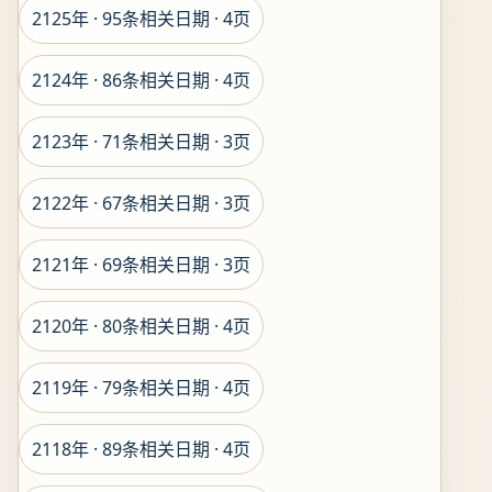
2125年 · 95条相关日期 · 4页
2124年 · 86条相关日期 · 4页
2123年 · 71条相关日期 · 3页
2122年 · 67条相关日期 · 3页
2121年 · 69条相关日期 · 3页
2120年 · 80条相关日期 · 4页
2119年 · 79条相关日期 · 4页
2118年 · 89条相关日期 · 4页