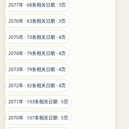
2077年 · 68条相关日期 · 3页
2076年 · 63条相关日期 · 3页
2075年 · 73条相关日期 · 4页
2074年 · 79条相关日期 · 4页
2073年 · 79条相关日期 · 4页
2072年 · 92条相关日期 · 4页
2071年 · 103条相关日期 · 5页
2070年 · 107条相关日期 · 5页