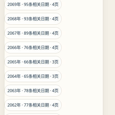
2069年 · 95条相关日期 · 4页
2068年 · 93条相关日期 · 4页
2067年 · 89条相关日期 · 4页
2066年 · 76条相关日期 · 4页
2065年 · 66条相关日期 · 3页
2064年 · 65条相关日期 · 3页
2063年 · 78条相关日期 · 4页
2062年 · 77条相关日期 · 4页