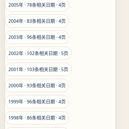
2005年 · 78条相关日期 · 4页
2004年 · 83条相关日期 · 4页
2003年 · 96条相关日期 · 4页
2002年 · 102条相关日期 · 5页
2001年 · 103条相关日期 · 5页
2000年 · 93条相关日期 · 4页
1999年 · 96条相关日期 · 4页
1998年 · 86条相关日期 · 4页