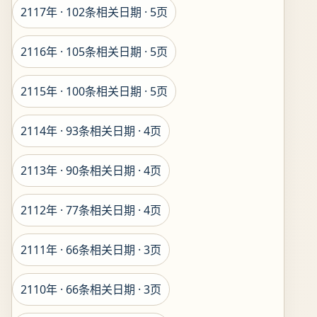
2117年 · 102条相关日期 · 5页
2116年 · 105条相关日期 · 5页
2115年 · 100条相关日期 · 5页
2114年 · 93条相关日期 · 4页
2113年 · 90条相关日期 · 4页
2112年 · 77条相关日期 · 4页
2111年 · 66条相关日期 · 3页
2110年 · 66条相关日期 · 3页