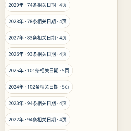
2029年 · 74条相关日期 · 4页
2028年 · 78条相关日期 · 4页
2027年 · 83条相关日期 · 4页
2026年 · 93条相关日期 · 4页
2025年 · 101条相关日期 · 5页
2024年 · 102条相关日期 · 5页
2023年 · 94条相关日期 · 4页
2022年 · 94条相关日期 · 4页