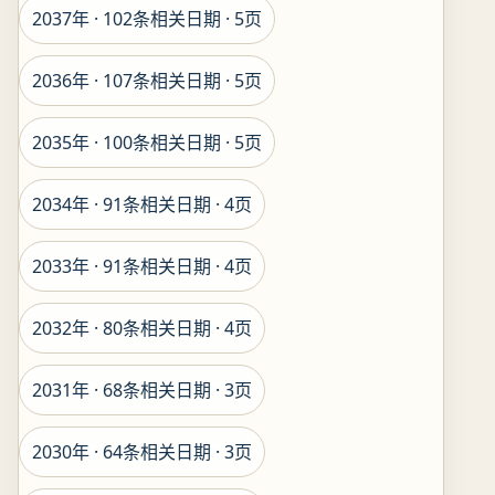
2037年 · 102条相关日期 · 5页
2036年 · 107条相关日期 · 5页
2035年 · 100条相关日期 · 5页
2034年 · 91条相关日期 · 4页
2033年 · 91条相关日期 · 4页
2032年 · 80条相关日期 · 4页
2031年 · 68条相关日期 · 3页
2030年 · 64条相关日期 · 3页