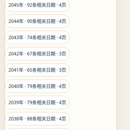
2045年 · 92条相关日期 · 4页
2044年 · 90条相关日期 · 4页
2043年 · 74条相关日期 · 4页
2042年 · 67条相关日期 · 3页
2041年 · 65条相关日期 · 3页
2040年 · 79条相关日期 · 4页
2039年 · 79条相关日期 · 4页
2038年 · 88条相关日期 · 4页