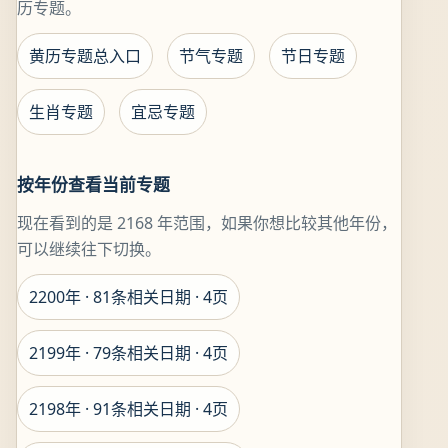
历专题。
黄历专题总入口
节气专题
节日专题
生肖专题
宜忌专题
按年份查看当前专题
现在看到的是 2168 年范围，如果你想比较其他年份，
可以继续往下切换。
2200年 · 81条相关日期 · 4页
2199年 · 79条相关日期 · 4页
2198年 · 91条相关日期 · 4页