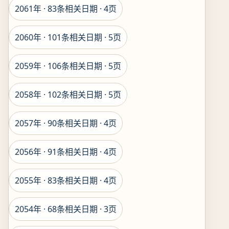
2061年 · 83条相关日期 · 4页
2060年 · 101条相关日期 · 5页
2059年 · 106条相关日期 · 5页
2058年 · 102条相关日期 · 5页
2057年 · 90条相关日期 · 4页
2056年 · 91条相关日期 · 4页
2055年 · 83条相关日期 · 4页
2054年 · 68条相关日期 · 3页