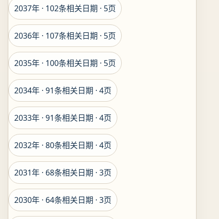
2037年 · 102条相关日期 · 5页
2036年 · 107条相关日期 · 5页
2035年 · 100条相关日期 · 5页
2034年 · 91条相关日期 · 4页
2033年 · 91条相关日期 · 4页
2032年 · 80条相关日期 · 4页
2031年 · 68条相关日期 · 3页
2030年 · 64条相关日期 · 3页