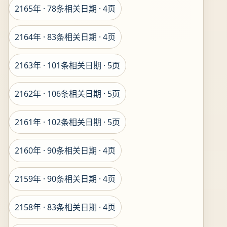
2165年 · 78条相关日期 · 4页
2164年 · 83条相关日期 · 4页
2163年 · 101条相关日期 · 5页
2162年 · 106条相关日期 · 5页
2161年 · 102条相关日期 · 5页
2160年 · 90条相关日期 · 4页
2159年 · 90条相关日期 · 4页
2158年 · 83条相关日期 · 4页