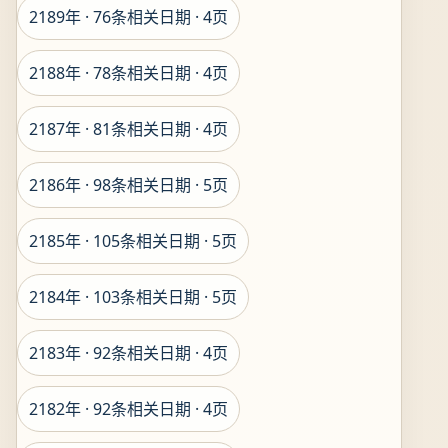
2189年 · 76条相关日期 · 4页
2188年 · 78条相关日期 · 4页
2187年 · 81条相关日期 · 4页
2186年 · 98条相关日期 · 5页
2185年 · 105条相关日期 · 5页
2184年 · 103条相关日期 · 5页
2183年 · 92条相关日期 · 4页
2182年 · 92条相关日期 · 4页