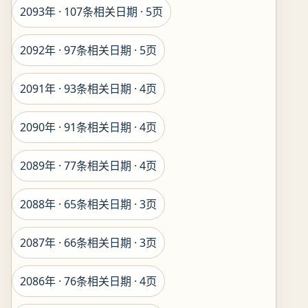
2093年 · 107条相关日期 · 5页
2092年 · 97条相关日期 · 5页
2091年 · 93条相关日期 · 4页
2090年 · 91条相关日期 · 4页
2089年 · 77条相关日期 · 4页
2088年 · 65条相关日期 · 3页
2087年 · 66条相关日期 · 3页
2086年 · 76条相关日期 · 4页