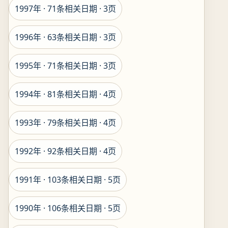
1997年 · 71条相关日期 · 3页
1996年 · 63条相关日期 · 3页
1995年 · 71条相关日期 · 3页
1994年 · 81条相关日期 · 4页
1993年 · 79条相关日期 · 4页
1992年 · 92条相关日期 · 4页
1991年 · 103条相关日期 · 5页
1990年 · 106条相关日期 · 5页