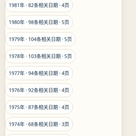
1981年 · 82条相关日期 · 4页
1980年 · 98条相关日期 · 5页
1979年 · 104条相关日期 · 5页
1978年 · 103条相关日期 · 5页
1977年 · 94条相关日期 · 4页
1976年 · 92条相关日期 · 4页
1975年 · 87条相关日期 · 4页
1974年 · 68条相关日期 · 3页