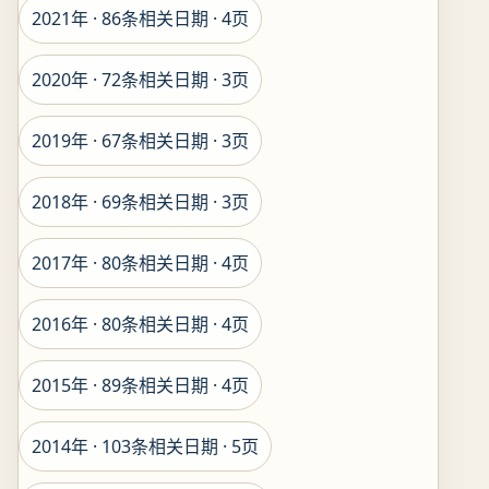
2021年 · 86条相关日期 · 4页
2020年 · 72条相关日期 · 3页
2019年 · 67条相关日期 · 3页
2018年 · 69条相关日期 · 3页
2017年 · 80条相关日期 · 4页
2016年 · 80条相关日期 · 4页
2015年 · 89条相关日期 · 4页
2014年 · 103条相关日期 · 5页