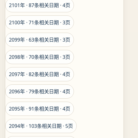
2101年 · 87条相关日期 · 4页
2100年 · 71条相关日期 · 3页
2099年 · 63条相关日期 · 3页
2098年 · 70条相关日期 · 3页
2097年 · 82条相关日期 · 4页
2096年 · 79条相关日期 · 4页
2095年 · 91条相关日期 · 4页
2094年 · 103条相关日期 · 5页