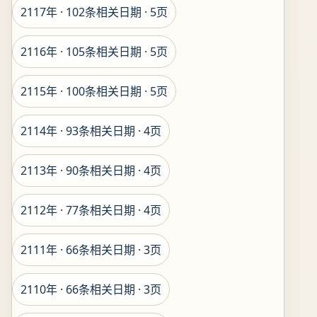
2117年 · 102条相关日期 · 5页
2116年 · 105条相关日期 · 5页
2115年 · 100条相关日期 · 5页
2114年 · 93条相关日期 · 4页
2113年 · 90条相关日期 · 4页
2112年 · 77条相关日期 · 4页
2111年 · 66条相关日期 · 3页
2110年 · 66条相关日期 · 3页