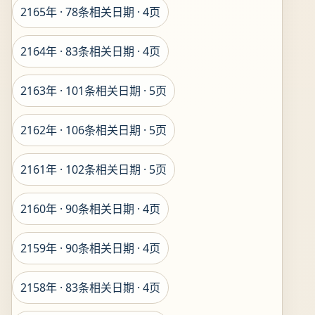
2165年 · 78条相关日期 · 4页
2164年 · 83条相关日期 · 4页
2163年 · 101条相关日期 · 5页
2162年 · 106条相关日期 · 5页
2161年 · 102条相关日期 · 5页
2160年 · 90条相关日期 · 4页
2159年 · 90条相关日期 · 4页
2158年 · 83条相关日期 · 4页