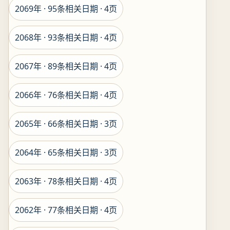
2069年 · 95条相关日期 · 4页
2068年 · 93条相关日期 · 4页
2067年 · 89条相关日期 · 4页
2066年 · 76条相关日期 · 4页
2065年 · 66条相关日期 · 3页
2064年 · 65条相关日期 · 3页
2063年 · 78条相关日期 · 4页
2062年 · 77条相关日期 · 4页