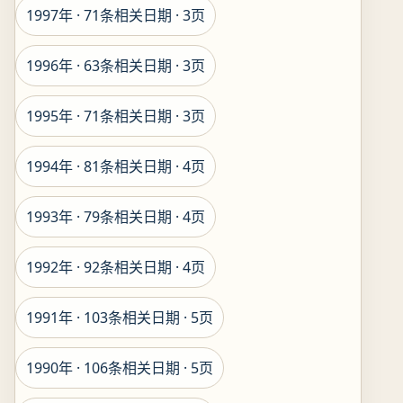
1997年 · 71条相关日期 · 3页
1996年 · 63条相关日期 · 3页
1995年 · 71条相关日期 · 3页
1994年 · 81条相关日期 · 4页
1993年 · 79条相关日期 · 4页
1992年 · 92条相关日期 · 4页
1991年 · 103条相关日期 · 5页
1990年 · 106条相关日期 · 5页