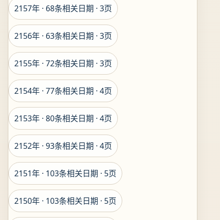
2157年 · 68条相关日期 · 3页
2156年 · 63条相关日期 · 3页
2155年 · 72条相关日期 · 3页
2154年 · 77条相关日期 · 4页
2153年 · 80条相关日期 · 4页
2152年 · 93条相关日期 · 4页
2151年 · 103条相关日期 · 5页
2150年 · 103条相关日期 · 5页