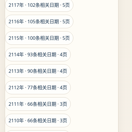
2117年 · 102条相关日期 · 5页
2116年 · 105条相关日期 · 5页
2115年 · 100条相关日期 · 5页
2114年 · 93条相关日期 · 4页
2113年 · 90条相关日期 · 4页
2112年 · 77条相关日期 · 4页
2111年 · 66条相关日期 · 3页
2110年 · 66条相关日期 · 3页