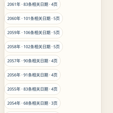
2061年 · 83条相关日期 · 4页
2060年 · 101条相关日期 · 5页
2059年 · 106条相关日期 · 5页
2058年 · 102条相关日期 · 5页
2057年 · 90条相关日期 · 4页
2056年 · 91条相关日期 · 4页
2055年 · 83条相关日期 · 4页
2054年 · 68条相关日期 · 3页