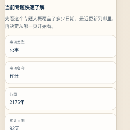
当前专题快速了解
先看这个专题大概覆盖了多少日期、最近更新到哪里，
再决定从哪一页开始看。
事项类型
忌事
事项名称
作灶
范围
2175年
累计日期
92天