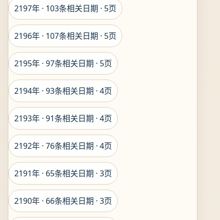
2197年 · 103条相关日期 · 5页
2196年 · 107条相关日期 · 5页
2195年 · 97条相关日期 · 5页
2194年 · 93条相关日期 · 4页
2193年 · 91条相关日期 · 4页
2192年 · 76条相关日期 · 4页
2191年 · 65条相关日期 · 3页
2190年 · 66条相关日期 · 3页