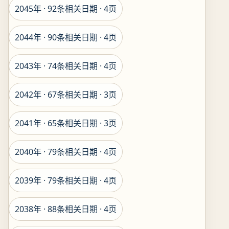
2045年 · 92条相关日期 · 4页
2044年 · 90条相关日期 · 4页
2043年 · 74条相关日期 · 4页
2042年 · 67条相关日期 · 3页
2041年 · 65条相关日期 · 3页
2040年 · 79条相关日期 · 4页
2039年 · 79条相关日期 · 4页
2038年 · 88条相关日期 · 4页