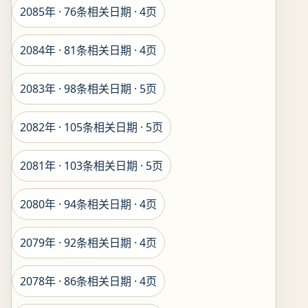
2085年 · 76条相关日期 · 4页
2084年 · 81条相关日期 · 4页
2083年 · 98条相关日期 · 5页
2082年 · 105条相关日期 · 5页
2081年 · 103条相关日期 · 5页
2080年 · 94条相关日期 · 4页
2079年 · 92条相关日期 · 4页
2078年 · 86条相关日期 · 4页