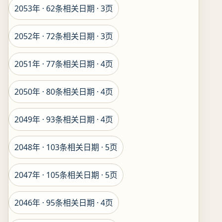
2053年 · 62条相关日期 · 3页
2052年 · 72条相关日期 · 3页
2051年 · 77条相关日期 · 4页
2050年 · 80条相关日期 · 4页
2049年 · 93条相关日期 · 4页
2048年 · 103条相关日期 · 5页
2047年 · 105条相关日期 · 5页
2046年 · 95条相关日期 · 4页