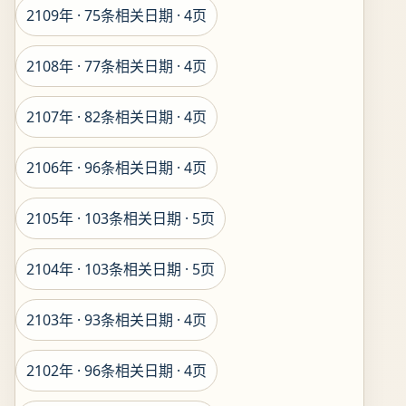
2109年 · 75条相关日期 · 4页
2108年 · 77条相关日期 · 4页
2107年 · 82条相关日期 · 4页
2106年 · 96条相关日期 · 4页
2105年 · 103条相关日期 · 5页
2104年 · 103条相关日期 · 5页
2103年 · 93条相关日期 · 4页
2102年 · 96条相关日期 · 4页