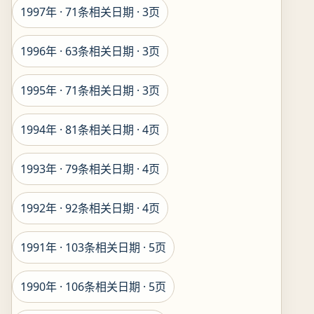
1997年 · 71条相关日期 · 3页
1996年 · 63条相关日期 · 3页
1995年 · 71条相关日期 · 3页
1994年 · 81条相关日期 · 4页
1993年 · 79条相关日期 · 4页
1992年 · 92条相关日期 · 4页
1991年 · 103条相关日期 · 5页
1990年 · 106条相关日期 · 5页