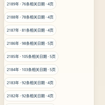
2189年 · 76条相关日期 · 4页
2188年 · 78条相关日期 · 4页
2187年 · 81条相关日期 · 4页
2186年 · 98条相关日期 · 5页
2185年 · 105条相关日期 · 5页
2184年 · 103条相关日期 · 5页
2183年 · 92条相关日期 · 4页
2182年 · 92条相关日期 · 4页