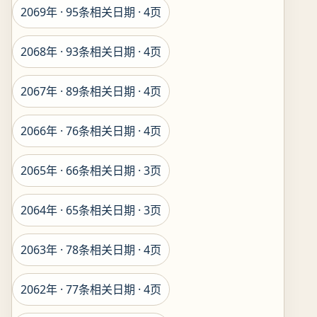
2069年 · 95条相关日期 · 4页
2068年 · 93条相关日期 · 4页
2067年 · 89条相关日期 · 4页
2066年 · 76条相关日期 · 4页
2065年 · 66条相关日期 · 3页
2064年 · 65条相关日期 · 3页
2063年 · 78条相关日期 · 4页
2062年 · 77条相关日期 · 4页