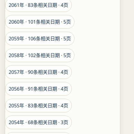
2061年 · 83条相关日期 · 4页
2060年 · 101条相关日期 · 5页
2059年 · 106条相关日期 · 5页
2058年 · 102条相关日期 · 5页
2057年 · 90条相关日期 · 4页
2056年 · 91条相关日期 · 4页
2055年 · 83条相关日期 · 4页
2054年 · 68条相关日期 · 3页