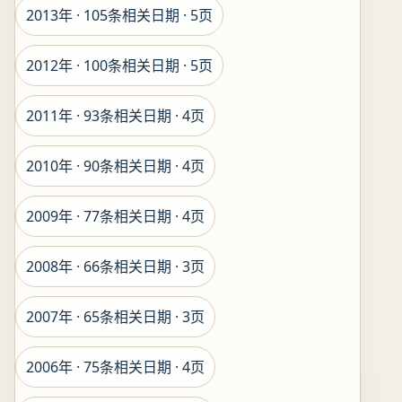
2013年 · 105条相关日期 · 5页
2012年 · 100条相关日期 · 5页
2011年 · 93条相关日期 · 4页
2010年 · 90条相关日期 · 4页
2009年 · 77条相关日期 · 4页
2008年 · 66条相关日期 · 3页
2007年 · 65条相关日期 · 3页
2006年 · 75条相关日期 · 4页