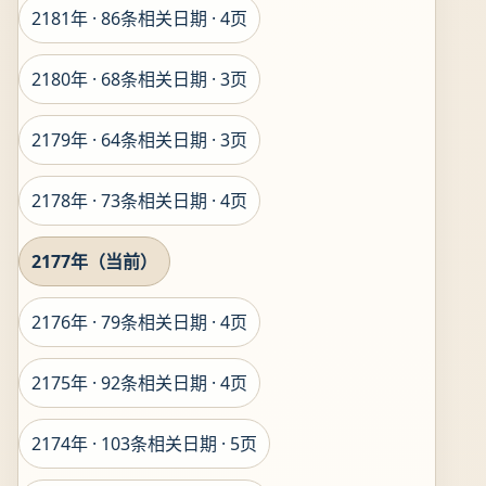
2181年 · 86条相关日期 · 4页
2180年 · 68条相关日期 · 3页
2179年 · 64条相关日期 · 3页
2178年 · 73条相关日期 · 4页
2177年（当前）
2176年 · 79条相关日期 · 4页
2175年 · 92条相关日期 · 4页
2174年 · 103条相关日期 · 5页