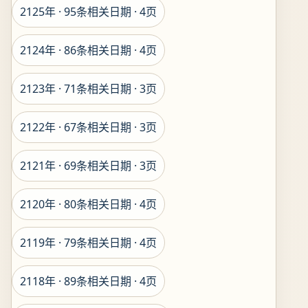
2125年 · 95条相关日期 · 4页
2124年 · 86条相关日期 · 4页
2123年 · 71条相关日期 · 3页
2122年 · 67条相关日期 · 3页
2121年 · 69条相关日期 · 3页
2120年 · 80条相关日期 · 4页
2119年 · 79条相关日期 · 4页
2118年 · 89条相关日期 · 4页