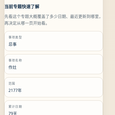
当前专题快速了解
先看这个专题大概覆盖了多少日期、最近更新到哪里，
再决定从哪一页开始看。
事项类型
忌事
事项名称
作灶
范围
2177年
累计日期
79天