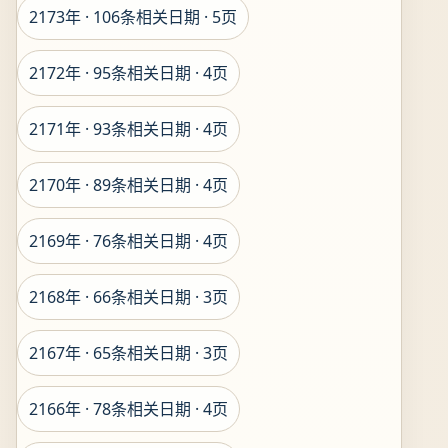
2173年 · 106条相关日期 · 5页
2172年 · 95条相关日期 · 4页
2171年 · 93条相关日期 · 4页
2170年 · 89条相关日期 · 4页
2169年 · 76条相关日期 · 4页
2168年 · 66条相关日期 · 3页
2167年 · 65条相关日期 · 3页
2166年 · 78条相关日期 · 4页